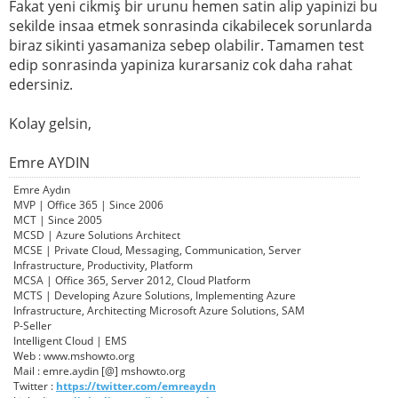
Fakat yeni cikmiş bir urunu hemen satin alip yapinizi bu
sekilde insaa etmek sonrasinda cikabilecek sorunlarda
biraz sikinti yasamaniza sebep olabilir. Tamamen test
edip sonrasinda yapiniza kurarsaniz cok daha rahat
edersiniz.
Kolay gelsin,
Emre AYDIN
Emre Aydın
MVP | Office 365 | Since 2006
MCT | Since 2005
MCSD | Azure Solutions Architect
MCSE | Private Cloud, Messaging, Communication, Server
Infrastructure, Productivity, Platform
MCSA | Office 365, Server 2012, Cloud Platform
MCTS | Developing Azure Solutions, Implementing Azure
Infrastructure, Architecting Microsoft Azure Solutions, SAM
P-Seller
Intelligent Cloud | EMS
Web : www.mshowto.org
Mail : emre.aydin [@] mshowto.org
Twitter :
https://twitter.com/emreaydn