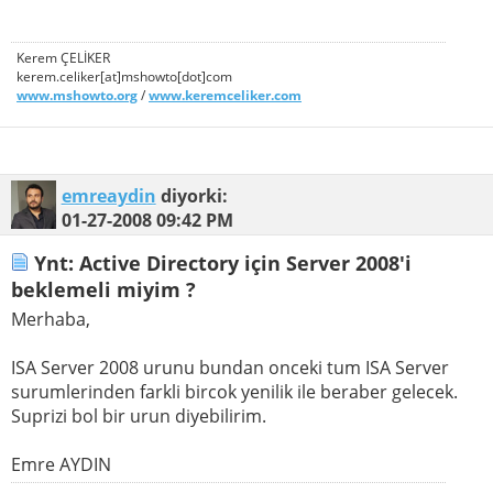
Kerem ÇELİKER
kerem.celiker[at]mshowto[dot]com
www.mshowto.org
/
www.keremceliker.com
emreaydin
diyorki:
01-27-2008
09:42 PM
Ynt: Active Directory için Server 2008'i
beklemeli miyim ?
Merhaba,
ISA Server 2008 urunu bundan onceki tum ISA Server
surumlerinden farkli bircok yenilik ile beraber gelecek.
Suprizi bol bir urun diyebilirim.
Emre AYDIN