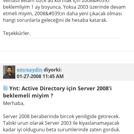
velhasıl kelam sizce ad kurmak için 2008&#039;i
beklemliyim 1 ay boyunca. Yoksa 2003 üzerinde devam
etmeli miyim, 2008&#039;in daha yeni çıkacak olması
hangi sorunlarla geleceğini de hesaba katarak.
Teşekkürler.
emreaydin
diyorki:
01-27-2008
11:45 AM
Ynt: Active Directory için Server 2008'i
beklemeli miyim ?
Merhaba,
Server 2008 beraberinde bircok yeniligide getirecek.
Tabiki urun olarak Server 2003 ile kiyaslanamayacak
kadar iyi oldugunu beta surumlerinde zaten gorduk.