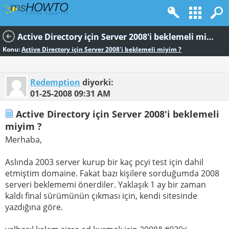
Active Directory için Server 2008'i beklemeli miyim ?
Konu:
Active Directory için Server 2008'i beklemeli miyim ?
Redemption
diyorki:
01-25-2008
09:31 AM
Active Directory için Server 2008'i beklemeli
miyim ?
Merhaba,
Aslında 2003 server kurup bir kaç pcyi test için dahil
etmiştim domaine. Fakat bazı kişilere sorduğumda 2008
serveri beklememi önerdiler. Yaklaşık 1 ay bir zaman
kaldı final sürümünün çıkması için, kendi sitesinde
yazdığına göre.