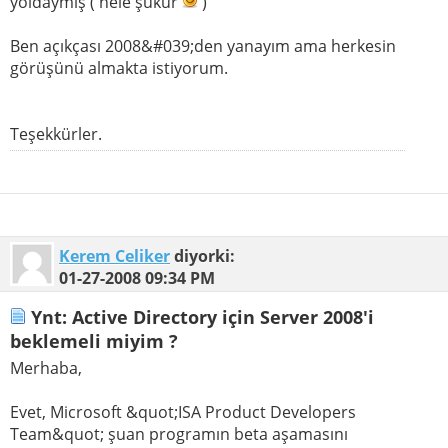
yoldaymış ( hele şükür
)
Ben açıkçası 2008&#039;den yanayım ama herkesin
görüşünü almakta istiyorum.
Teşekkürler.
Kerem Celiker
diyorki:
01-27-2008
09:34 PM
Ynt: Active Directory için Server 2008'i
beklemeli miyim ?
Merhaba,
Evet, Microsoft &quot;ISA Product Developers
Team&quot; şuan programın beta aşamasını