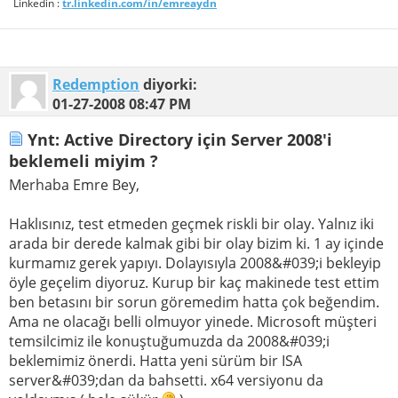
Linkedin :
tr.linkedin.com/in/emreaydn
Redemption
diyorki:
01-27-2008
08:47 PM
Ynt: Active Directory için Server 2008'i
beklemeli miyim ?
Merhaba Emre Bey,
Haklısınız, test etmeden geçmek riskli bir olay. Yalnız iki
arada bir derede kalmak gibi bir olay bizim ki. 1 ay içinde
kurmamız gerek yapıyı. Dolayısıyla 2008&#039;i bekleyip
öyle geçelim diyoruz. Kurup bir kaç makinede test ettim
ben betasını bir sorun göremedim hatta çok beğendim.
Ama ne olacağı belli olmuyor yinede. Microsoft müşteri
temsilcimiz ile konuştuğumuzda da 2008&#039;i
beklemimiz önerdi. Hatta yeni sürüm bir ISA
server&#039;dan da bahsetti. x64 versiyonu da