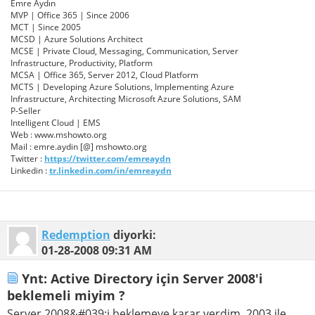
Emre Aydın
MVP | Office 365 | Since 2006
MCT | Since 2005
MCSD | Azure Solutions Architect
MCSE | Private Cloud, Messaging, Communication, Server
Infrastructure, Productivity, Platform
MCSA | Office 365, Server 2012, Cloud Platform
MCTS | Developing Azure Solutions, Implementing Azure
Infrastructure, Architecting Microsoft Azure Solutions, SAM
P-Seller
Intelligent Cloud | EMS
Web : www.mshowto.org
Mail : emre.aydin [@] mshowto.org
Twitter :
https://twitter.com/emreaydn
Linkedin :
tr.linkedin.com/in/emreaydn
Redemption
diyorki:
01-28-2008
09:31 AM
Ynt: Active Directory için Server 2008'i
beklemeli miyim ?
Server 2008&#039;i beklemeye karar verdim. 2003 ile