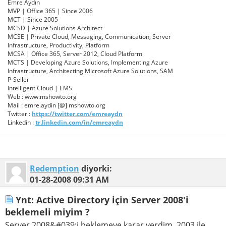
Emre Aydın
MVP | Office 365 | Since 2006
MCT | Since 2005
MCSD | Azure Solutions Architect
MCSE | Private Cloud, Messaging, Communication, Server
Infrastructure, Productivity, Platform
MCSA | Office 365, Server 2012, Cloud Platform
MCTS | Developing Azure Solutions, Implementing Azure
Infrastructure, Architecting Microsoft Azure Solutions, SAM
P-Seller
Intelligent Cloud | EMS
Web : www.mshowto.org
Mail : emre.aydin [@] mshowto.org
Twitter :
https://twitter.com/emreaydn
Linkedin :
tr.linkedin.com/in/emreaydn
Redemption
diyorki:
01-28-2008
09:31 AM
Ynt: Active Directory için Server 2008'i
beklemeli miyim ?
Server 2008&#039;i beklemeye karar verdim. 2003 ile