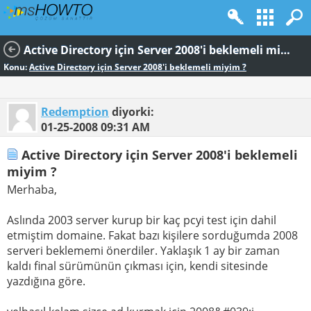
Active Directory için Server 2008'i beklemeli miyim ?
Konu:
Active Directory için Server 2008'i beklemeli miyim ?
Redemption
diyorki:
01-25-2008
09:31 AM
Active Directory için Server 2008'i beklemeli
miyim ?
Merhaba,
Aslında 2003 server kurup bir kaç pcyi test için dahil
etmiştim domaine. Fakat bazı kişilere sorduğumda 2008
serveri beklememi önerdiler. Yaklaşık 1 ay bir zaman
kaldı final sürümünün çıkması için, kendi sitesinde
yazdığına göre.