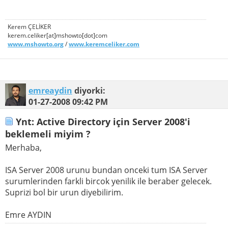
Kerem ÇELİKER
kerem.celiker[at]mshowto[dot]com
www.mshowto.org
/
www.keremceliker.com
emreaydin
diyorki:
01-27-2008
09:42 PM
Ynt: Active Directory için Server 2008'i
beklemeli miyim ?
Merhaba,
ISA Server 2008 urunu bundan onceki tum ISA Server
surumlerinden farkli bircok yenilik ile beraber gelecek.
Suprizi bol bir urun diyebilirim.
Emre AYDIN