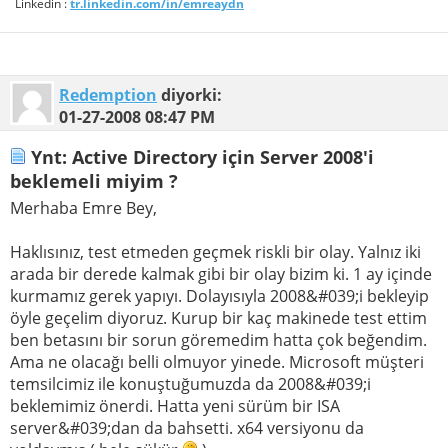
Linkedin :
tr.linkedin.com/in/emreaydn
Redemption
diyorki:
01-27-2008
08:47 PM
Ynt: Active Directory için Server 2008'i
beklemeli miyim ?
Merhaba Emre Bey,
Haklısınız, test etmeden geçmek riskli bir olay. Yalnız iki
arada bir derede kalmak gibi bir olay bizim ki. 1 ay içinde
kurmamız gerek yapıyı. Dolayısıyla 2008&#039;i bekleyip
öyle geçelim diyoruz. Kurup bir kaç makinede test ettim
ben betasını bir sorun göremedim hatta çok beğendim.
Ama ne olacağı belli olmuyor yinede. Microsoft müşteri
temsilcimiz ile konuştuğumuzda da 2008&#039;i
beklemimiz önerdi. Hatta yeni sürüm bir ISA
server&#039;dan da bahsetti. x64 versiyonu da