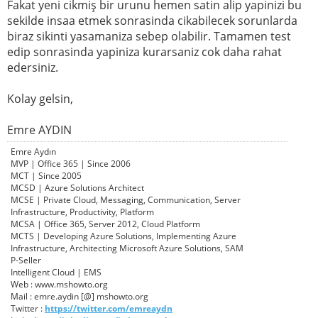
Fakat yeni cikmiş bir urunu hemen satin alip yapinizi bu
sekilde insaa etmek sonrasinda cikabilecek sorunlarda
biraz sikinti yasamaniza sebep olabilir. Tamamen test
edip sonrasinda yapiniza kurarsaniz cok daha rahat
edersiniz.
Kolay gelsin,
Emre AYDIN
Emre Aydın
MVP | Office 365 | Since 2006
MCT | Since 2005
MCSD | Azure Solutions Architect
MCSE | Private Cloud, Messaging, Communication, Server
Infrastructure, Productivity, Platform
MCSA | Office 365, Server 2012, Cloud Platform
MCTS | Developing Azure Solutions, Implementing Azure
Infrastructure, Architecting Microsoft Azure Solutions, SAM
P-Seller
Intelligent Cloud | EMS
Web : www.mshowto.org
Mail : emre.aydin [@] mshowto.org
Twitter :
https://twitter.com/emreaydn