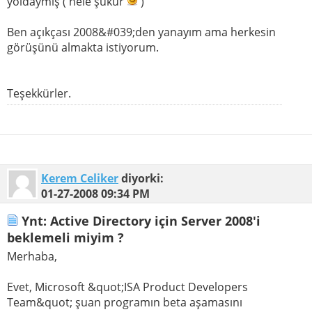
yoldaymış ( hele şükür
)
Ben açıkçası 2008&#039;den yanayım ama herkesin
görüşünü almakta istiyorum.
Teşekkürler.
Kerem Celiker
diyorki:
01-27-2008
09:34 PM
Ynt: Active Directory için Server 2008'i
beklemeli miyim ?
Merhaba,
Evet, Microsoft &quot;ISA Product Developers
Team&quot; şuan programın beta aşamasını