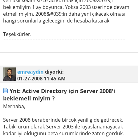
velhasıl kelam sizce ad kurmak için 2008&#039;i
beklemliyim 1 ay boyunca. Yoksa 2003 üzerinde devam
etmeli miyim, 2008&#039;in daha yeni çıkacak olması
hangi sorunlarla geleceğini de hesaba katarak.
Teşekkürler.
emreaydin
diyorki:
01-27-2008
11:45 AM
Ynt: Active Directory için Server 2008'i
beklemeli miyim ?
Merhaba,
Server 2008 beraberinde bircok yeniligide getirecek.
Tabiki urun olarak Server 2003 ile kiyaslanamayacak
kadar iyi oldugunu beta surumlerinde zaten gorduk.