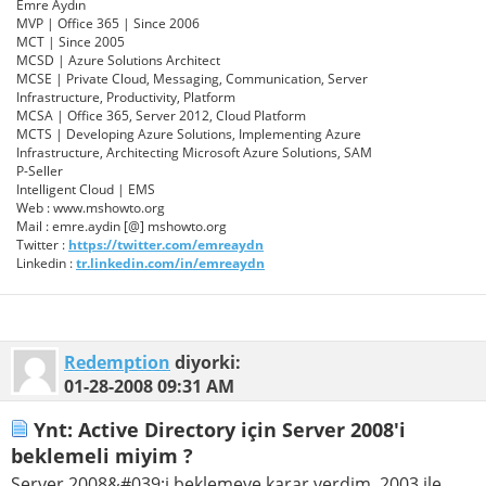
Emre Aydın
MVP | Office 365 | Since 2006
MCT | Since 2005
MCSD | Azure Solutions Architect
MCSE | Private Cloud, Messaging, Communication, Server
Infrastructure, Productivity, Platform
MCSA | Office 365, Server 2012, Cloud Platform
MCTS | Developing Azure Solutions, Implementing Azure
Infrastructure, Architecting Microsoft Azure Solutions, SAM
P-Seller
Intelligent Cloud | EMS
Web : www.mshowto.org
Mail : emre.aydin [@] mshowto.org
Twitter :
https://twitter.com/emreaydn
Linkedin :
tr.linkedin.com/in/emreaydn
Redemption
diyorki:
01-28-2008
09:31 AM
Ynt: Active Directory için Server 2008'i
beklemeli miyim ?
Server 2008&#039;i beklemeye karar verdim. 2003 ile