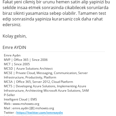
Fakat yeni cikmiş bir urunu hemen satin alip yapinizi bu
sekilde insaa etmek sonrasinda cikabilecek sorunlarda
biraz sikinti yasamaniza sebep olabilir. Tamamen test
edip sonrasinda yapiniza kurarsaniz cok daha rahat
edersiniz.
Kolay gelsin,
Emre AYDIN
Emre Aydın
MVP | Office 365 | Since 2006
MCT | Since 2005
MCSD | Azure Solutions Architect
MCSE | Private Cloud, Messaging, Communication, Server
Infrastructure, Productivity, Platform
MCSA | Office 365, Server 2012, Cloud Platform
MCTS | Developing Azure Solutions, Implementing Azure
Infrastructure, Architecting Microsoft Azure Solutions, SAM
P-Seller
Intelligent Cloud | EMS
Web : www.mshowto.org
Mail : emre.aydin [@] mshowto.org
Twitter :
https://twitter.com/emreaydn