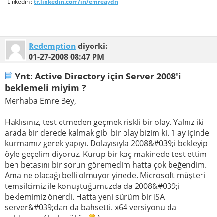
Linkedin :
tr.linkedin.com/in/emreaydn
Redemption
diyorki:
01-27-2008
08:47 PM
Ynt: Active Directory için Server 2008'i
beklemeli miyim ?
Merhaba Emre Bey,
Haklısınız, test etmeden geçmek riskli bir olay. Yalnız iki
arada bir derede kalmak gibi bir olay bizim ki. 1 ay içinde
kurmamız gerek yapıyı. Dolayısıyla 2008&#039;i bekleyip
öyle geçelim diyoruz. Kurup bir kaç makinede test ettim
ben betasını bir sorun göremedim hatta çok beğendim.
Ama ne olacağı belli olmuyor yinede. Microsoft müşteri
temsilcimiz ile konuştuğumuzda da 2008&#039;i
beklemimiz önerdi. Hatta yeni sürüm bir ISA
server&#039;dan da bahsetti. x64 versiyonu da