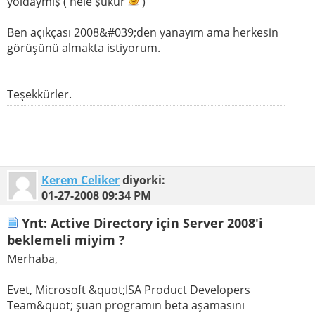
yoldaymış ( hele şükür
)
Ben açıkçası 2008&#039;den yanayım ama herkesin
görüşünü almakta istiyorum.
Teşekkürler.
Kerem Celiker
diyorki:
01-27-2008
09:34 PM
Ynt: Active Directory için Server 2008'i
beklemeli miyim ?
Merhaba,
Evet, Microsoft &quot;ISA Product Developers
Team&quot; şuan programın beta aşamasını