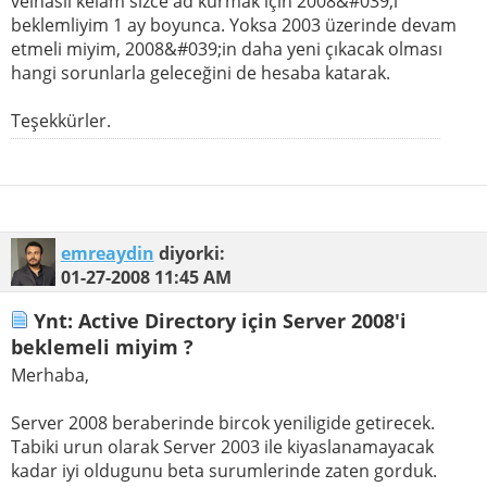
velhasıl kelam sizce ad kurmak için 2008&#039;i
beklemliyim 1 ay boyunca. Yoksa 2003 üzerinde devam
etmeli miyim, 2008&#039;in daha yeni çıkacak olması
hangi sorunlarla geleceğini de hesaba katarak.
Teşekkürler.
emreaydin
diyorki:
01-27-2008
11:45 AM
Ynt: Active Directory için Server 2008'i
beklemeli miyim ?
Merhaba,
Server 2008 beraberinde bircok yeniligide getirecek.
Tabiki urun olarak Server 2003 ile kiyaslanamayacak
kadar iyi oldugunu beta surumlerinde zaten gorduk.