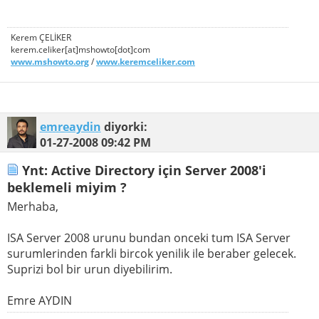
Kerem ÇELİKER
kerem.celiker[at]mshowto[dot]com
www.mshowto.org
/
www.keremceliker.com
emreaydin
diyorki:
01-27-2008
09:42 PM
Ynt: Active Directory için Server 2008'i
beklemeli miyim ?
Merhaba,
ISA Server 2008 urunu bundan onceki tum ISA Server
surumlerinden farkli bircok yenilik ile beraber gelecek.
Suprizi bol bir urun diyebilirim.
Emre AYDIN