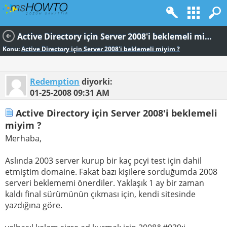
Active Directory için Server 2008'i beklemeli miyim ?
Konu:
Active Directory için Server 2008'i beklemeli miyim ?
Redemption
diyorki:
01-25-2008
09:31 AM
Active Directory için Server 2008'i beklemeli
miyim ?
Merhaba,
Aslında 2003 server kurup bir kaç pcyi test için dahil
etmiştim domaine. Fakat bazı kişilere sorduğumda 2008
serveri beklememi önerdiler. Yaklaşık 1 ay bir zaman
kaldı final sürümünün çıkması için, kendi sitesinde
yazdığına göre.