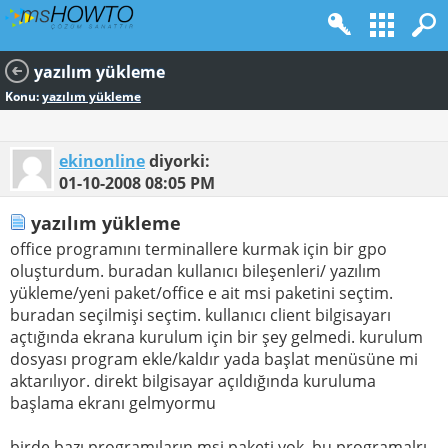
yazılım yükleme
Konu:
yazılım yükleme
ekinonline
diyorki:
01-10-2008
08:05 PM
yazılım yükleme
office programını terminallere kurmak için bir gpo
oluşturdum. buradan kullanıcı bileşenleri/ yazılım
yükleme/yeni paket/office e ait msi paketini seçtim.
buradan seçilmişi seçtim. kullanıcı client bilgisayarı
açtığında ekrana kurulum için bir şey gelmedi. kurulum
dosyası program ekle/kaldır yada başlat menüsüne mi
aktarılıyor. direkt bilgisayar açıldığında kuruluma
başlama ekranı gelmyormu
birde bazı programıların msi paketi yok. bu programalrı