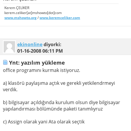
Kerem ÇELİKER
kerem.celiker[at]mshowto[dot]com
www.mshowto.org
/
www.keremceliker.com
ekinonline
diyorki:
01-16-2008
06:11 PM
Ynt: yazılım yükleme
office programını kurmak istiyoruz.
a) klasörü paylaşıma açtık ve gerekli yetkilendrmeyi
verdik.
b) bilgisayar açıldığında kurulum olsun diye bilgisayar
yapılandırması bölümünde paketi tanımlıyruz
c) Assign olarak yani Ata olarak seçtik