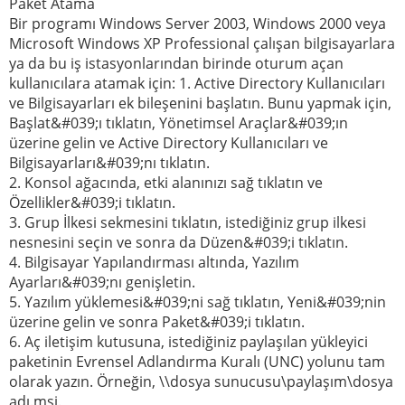
Paket Atama
Bir programı Windows Server 2003, Windows 2000 veya
Microsoft Windows XP Professional çalışan bilgisayarlara
ya da bu iş istasyonlarından birinde oturum açan
kullanıcılara atamak için: 1. Active Directory Kullanıcıları
ve Bilgisayarları ek bileşenini başlatın. Bunu yapmak için,
Başlat&#039;ı tıklatın, Yönetimsel Araçlar&#039;ın
üzerine gelin ve Active Directory Kullanıcıları ve
Bilgisayarları&#039;nı tıklatın.
2. Konsol ağacında, etki alanınızı sağ tıklatın ve
Özellikler&#039;i tıklatın.
3. Grup İlkesi sekmesini tıklatın, istediğiniz grup ilkesi
nesnesini seçin ve sonra da Düzen&#039;i tıklatın.
4. Bilgisayar Yapılandırması altında, Yazılım
Ayarları&#039;nı genişletin.
5. Yazılım yüklemesi&#039;ni sağ tıklatın, Yeni&#039;nin
üzerine gelin ve sonra Paket&#039;i tıklatın.
6. Aç iletişim kutusuna, istediğiniz paylaşılan yükleyici
paketinin Evrensel Adlandırma Kuralı (UNC) yolunu tam
olarak yazın. Örneğin, \\dosya sunucusu\paylaşım\dosya
adı.msi.