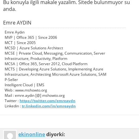
Bu konuyla ilgili makale yazalim. Sitede bulunmuyor su
anda.
Emre AYDIN
Emre Aydın
MVP | Office 365 | Since 2006
MCT | Since 2005
MCSD | Azure Solutions Architect
MCSE | Private Cloud, Messaging, Communication, Server
Infrastructure, Productivity, Platform
MCSA | Office 365, Server 2012, Cloud Platform
MCTS | Developing Azure Solutions, Implementing Azure
Infrastructure, Architecting Microsoft Azure Solutions, SAM
P-Seller
Intelligent Cloud | EMS
Web : www.mshowto.org
Mail : emre.aydin [@] mshowto.org
Twitter :
https://twitter.com/emreaydn
Linkedin :
tr.linkedin.com/in/emreaydn
ekinonline
diyorki: