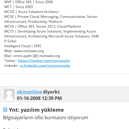
MVP | Office 365 | Since 2006
MCT | Since 2005
MCSD | Azure Solutions Architect
MCSE | Private Cloud, Messaging, Communication, Server
Infrastructure, Productivity, Platform
MCSA | Office 365, Server 2012, Cloud Platform
MCTS | Developing Azure Solutions, Implementing Azure
Infrastructure, Architecting Microsoft Azure Solutions, SAM
P-Seller
Intelligent Cloud | EMS
Web : www.mshowto.org
Mail : emre.aydin [@] mshowto.org
Twitter :
https://twitter.com/emreaydn
Linkedin :
tr.linkedin.com/in/emreaydn
ekinonline
diyorki:
01-16-2008
12:39 PM
Ynt: yazılım yükleme
Bilgisayarların ofisi kurmasını istiyorum