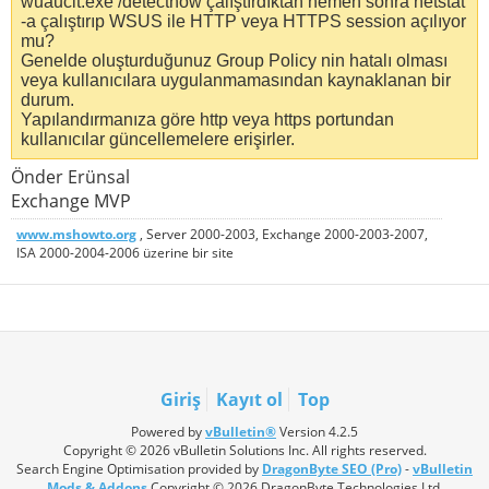
wuauclt.exe /detectnow çalıştırdıktan hemen sonra netstat
-a çalıştırıp WSUS ile HTTP veya HTTPS session açılıyor
mu?
Genelde oluşturduğunuz Group Policy nin hatalı olması
veya kullanıcılara uygulanmamasından kaynaklanan bir
durum.
Yapılandırmanıza göre http veya https portundan
kullanıcılar güncellemelere erişirler.
Önder Erünsal
Exchange MVP
www.mshowto.org
, Server 2000-2003, Exchange 2000-2003-2007,
ISA 2000-2004-2006 üzerine bir site
Giriş
Kayıt ol
Top
Powered by
vBulletin®
Version 4.2.5
Copyright © 2026 vBulletin Solutions Inc. All rights reserved.
Search Engine Optimisation provided by
DragonByte SEO (Pro)
-
vBulletin
Mods & Addons
Copyright © 2026 DragonByte Technologies Ltd.