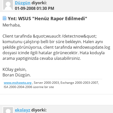
Düzgün
diyorki:
01-09-2008
01:30 PM
Ynt: WSUS "Henüz Rapor Edilmedi"
Merhaba,
Client tarafinda &quot;wuauclt /detectnow&quot;
komutunu çalıştırıp belli bir süre bekleyin. Halen aynı
şekilde görünüyorsa, client tarafında windowsupdate.log
dosyasi icinde ilgili hatalar görünecektir. Hata koduyla
arama yaptiginizda cevaba ulasabilirsiniz.
KOlay gelsin,
Boran Düzgün.
www.mshowto.org
, Server 2000-2003, Exchange 2000-2003-2007,
ISA 2000-2004-2006 üzerine bir site
ekolayz
diyorki: