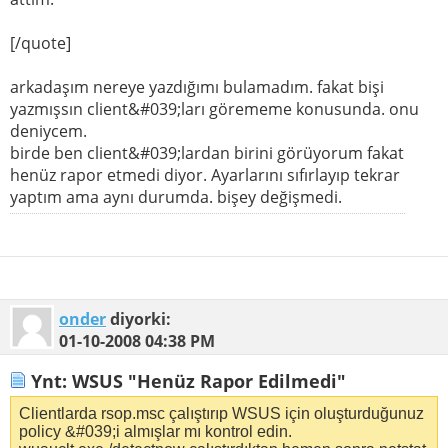
[/quote]
arkadaşım nereye yazdığımı bulamadım. fakat bişi
yazmışsın client&#039;ları görememe konusunda. onu
deniycem.
birde ben client&#039;lardan birini görüyorum fakat
henüz rapor etmedi diyor. Ayarlarını sıfırlayıp tekrar
yaptım ama aynı durumda. bişey değişmedi.
onder
diyorki:
01-10-2008
04:38 PM
Ynt: WSUS "Henüz Rapor Edilmedi"
Clientlarda rsop.msc çalıştırıp WSUS için oluşturduğunuz
policy &#039;i almışlar mı kontrol edin.