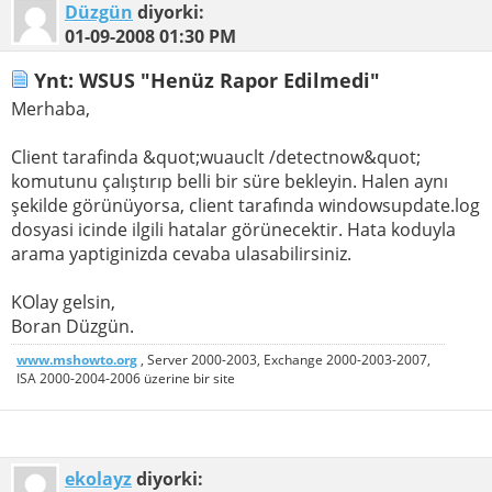
Düzgün
diyorki:
01-09-2008
01:30 PM
Ynt: WSUS "Henüz Rapor Edilmedi"
Merhaba,
Client tarafinda &quot;wuauclt /detectnow&quot;
komutunu çalıştırıp belli bir süre bekleyin. Halen aynı
şekilde görünüyorsa, client tarafında windowsupdate.log
dosyasi icinde ilgili hatalar görünecektir. Hata koduyla
arama yaptiginizda cevaba ulasabilirsiniz.
KOlay gelsin,
Boran Düzgün.
www.mshowto.org
, Server 2000-2003, Exchange 2000-2003-2007,
ISA 2000-2004-2006 üzerine bir site
ekolayz
diyorki: