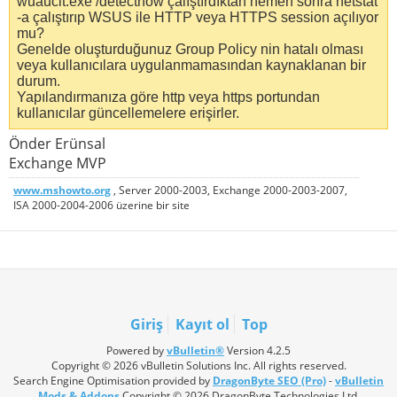
wuauclt.exe /detectnow çalıştırdıktan hemen sonra netstat
-a çalıştırıp WSUS ile HTTP veya HTTPS session açılıyor
mu?
Genelde oluşturduğunuz Group Policy nin hatalı olması
veya kullanıcılara uygulanmamasından kaynaklanan bir
durum.
Yapılandırmanıza göre http veya https portundan
kullanıcılar güncellemelere erişirler.
Önder Erünsal
Exchange MVP
www.mshowto.org
, Server 2000-2003, Exchange 2000-2003-2007,
ISA 2000-2004-2006 üzerine bir site
Giriş
Kayıt ol
Top
Powered by
vBulletin®
Version 4.2.5
Copyright © 2026 vBulletin Solutions Inc. All rights reserved.
Search Engine Optimisation provided by
DragonByte SEO (Pro)
-
vBulletin
Mods & Addons
Copyright © 2026 DragonByte Technologies Ltd.