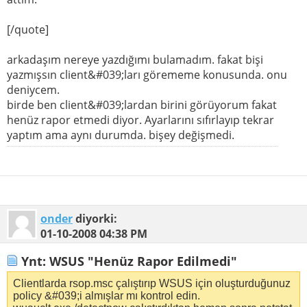
[/quote]
arkadaşım nereye yazdığımı bulamadım. fakat bişi
yazmışsın client&#039;ları görememe konusunda. onu
deniycem.
birde ben client&#039;lardan birini görüyorum fakat
henüz rapor etmedi diyor. Ayarlarını sıfırlayıp tekrar
yaptım ama aynı durumda. bişey değişmedi.
onder
diyorki:
01-10-2008
04:38 PM
Ynt: WSUS "Henüz Rapor Edilmedi"
Clientlarda rsop.msc çalıştırıp WSUS için oluşturduğunuz
policy &#039;i almışlar mı kontrol edin.