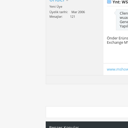
Ynt: WS
Yeni Üye
Üyelik tarihi
Mar 2006
Clie
Mesajlar
121
wuau
Gene
Yapı
Önder Erüns
Exchange M
www.mshow
Benzer Konular