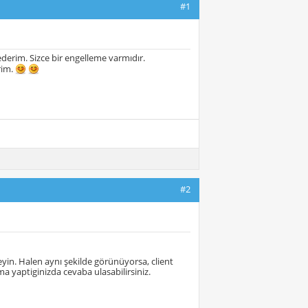
#1
derim. Sizce bir engelleme varmıdır.
rim.
#2
yin. Halen aynı şekilde görünüyorsa, client
a yaptiginizda cevaba ulasabilirsiniz.