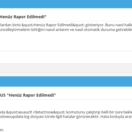
enüz Rapor Edilmedi"
lardan birisi &quot;Henüz Rapor Edilmedi&quot; gösteriyor. Bunu nasıl halle
üncelleştirmelerin bittiğini nasol anlarım ve nasıl otomatik duruma getirebili
US "Henüz Rapor Edilmedi"
inda &quot;wuauclt /detectnow&quot; komutunu çalıştırıp belli bir süre bekle
ndowsupdate.log dosyasi icinde ilgili hatalar görünecektir. Hata koduyla aram
,
ün.