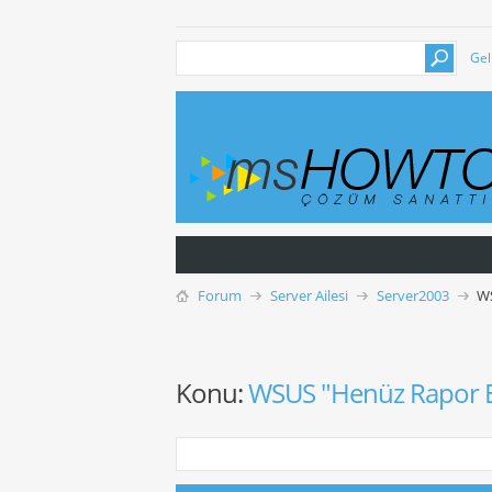
Gel
Forum
Server Ailesi
Server2003
WS
Konu:
WSUS "Henüz Rapor E