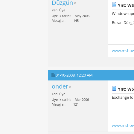
Düzgün
Ynt: WS
Yeni Üye
Windowsupdat
Üyelik tarihi
May 2006
Mesajlar
145
Boran Düzg
www.mshow
01-10-2008,
12:20 AM
onder
Ynt: WS
Yeni Üye
Exchange fo
Üyelik tarihi
Mar 2006
Mesajlar
121
www.mshow