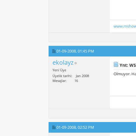
www.mshow
01-09-2008,
01:45 PM
ekolayz
Ynt: WS
Yeni Üye
Olmuyor. Hal
Üyelik tarihi
Jan 2008
Mesajlar
16
01-09-2008,
02:52 PM