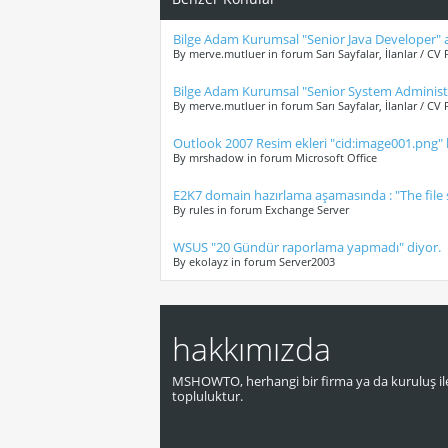
Bilge Adam Kurumsal "Senior Java Developer" a
By merve.mutluer in forum Sarı Sayfalar, İlanlar / CV 
Bilge Adam Kurumsal "Senior System Administr
By merve.mutluer in forum Sarı Sayfalar, İlanlar / CV 
Outlook 2007 Resim ekleri "cid:image001.png"
By mrshadow in forum Microsoft Office
E2K7 domain hazırlama aşamasında : "The file 
By rules in forum Exchange Server
WSUS "20 Gündür raporlama yapmadı" diyor.
By ekolayz in forum Server2003
hakkımızda
MSHOWTO, herhangi bir firma ya da kuruluş ile
topluluktur.