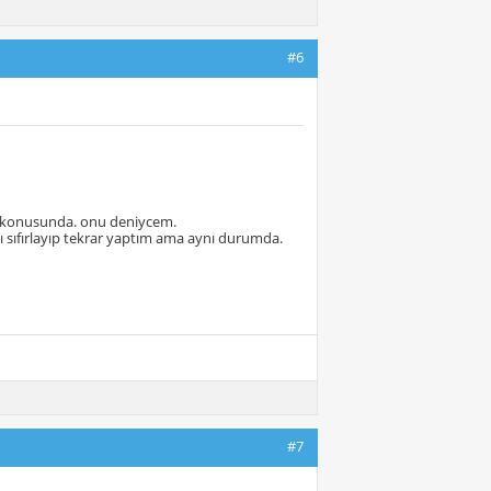
#6
e konusunda. onu deniycem.
ı sıfırlayıp tekrar yaptım ama aynı durumda.
#7