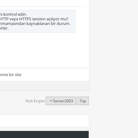
ı kontrol edin.
e HTTP veya HTTPS session açılıyor mu?
ulanmamasından kaynaklanan bir durum.
rler.
ine bir site
Hızlı Erişim
Server2003
Top