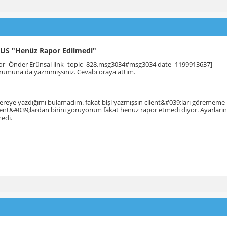
US "Henüz Rapor Edilmedi"
or=Önder Erünsal link=topic=828.msg3034#msg3034 date=1199913637]
rumuna da yazmmışsınız. Cevabı oraya attım.
ereye yazdığımı bulamadım. fakat bişi yazmışsın client&#039;ları göremem
ient&#039;lardan birini görüyorum fakat henüz rapor etmedi diyor. Ayarların
edi.