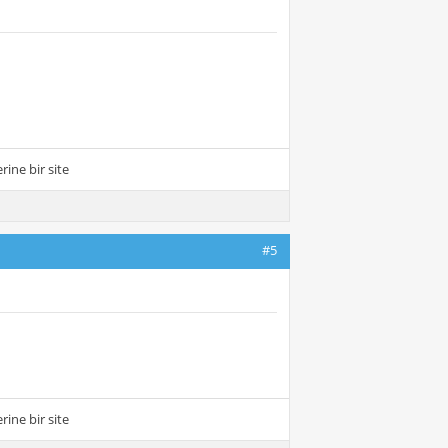
ine bir site
#5
ine bir site