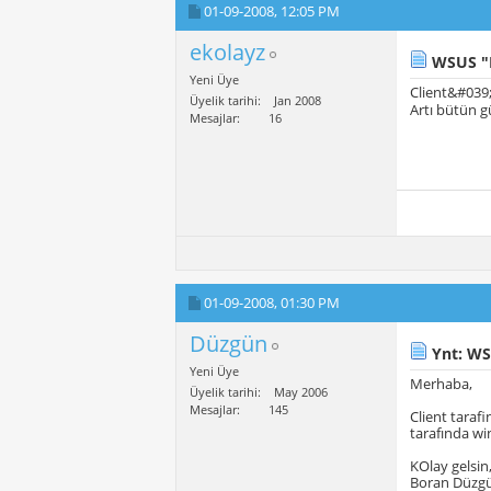
01-09-2008,
12:05 PM
ekolayz
WSUS "H
Yeni Üye
Client&#039;
Üyelik tarihi
Jan 2008
Artı bütün g
Mesajlar
16
01-09-2008,
01:30 PM
Düzgün
Ynt: WS
Yeni Üye
Merhaba,
Üyelik tarihi
May 2006
Mesajlar
145
Client taraf
tarafında wi
KOlay gelsin
Boran Düzg