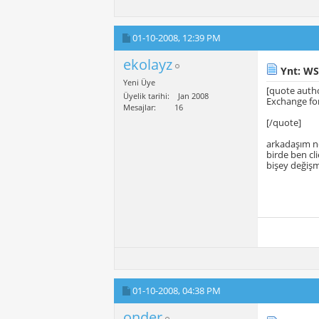
01-10-2008,
12:39 PM
ekolayz
Ynt: WS
Yeni Üye
[quote auth
Üyelik tarihi
Jan 2008
Exchange fo
Mesajlar
16
[/quote]
arkadaşım n
birde ben cl
bişey değişm
01-10-2008,
04:38 PM
onder