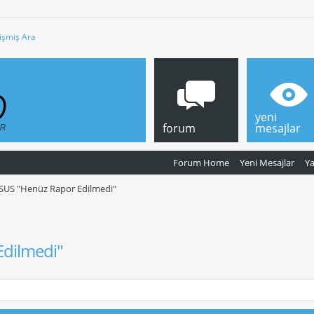
işmiş Ara
yeni
forum
mesajlar
Forum Home
Yeni Mesajlar
Y
US "Henüz Rapor Edilmedi"
dilmedi"