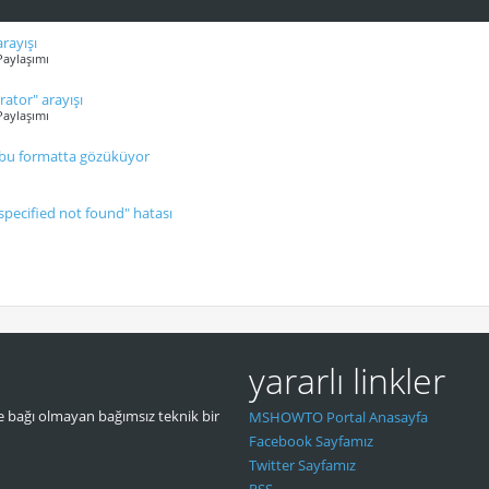
rayışı
Paylaşımı
ator" arayışı
Paylaşımı
 bu formatta gözüküyor
specified not found" hatası
yararlı linkler
 bağı olmayan bağımsız teknik bir
MSHOWTO Portal Anasayfa
Facebook Sayfamız
Twitter Sayfamız