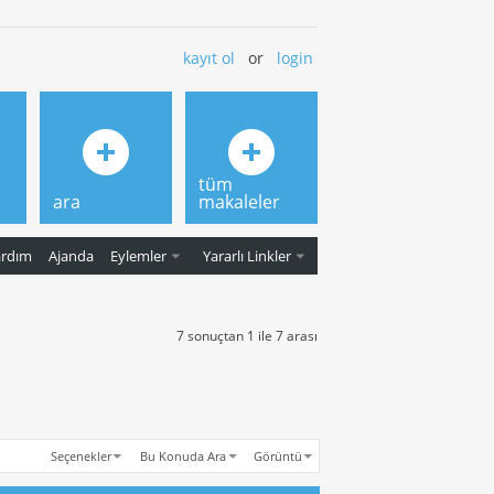
kayıt ol
or
login
tüm
ara
makaleler
ardım
Ajanda
Eylemler
Yararlı Linkler
7 sonuçtan 1 ile 7 arası
Seçenekler
Bu Konuda Ara
Görüntü