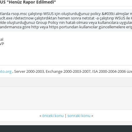
US "Henüz Rapor Edilmedi"
ntlarda rsop.msc çalıştırıp WSUS için oluşturduğunuz policy &#039;i almışlar m
clt.exe /detectnow çalıştırdıktan hemen sonra netstat -a çalıştırıp WSUS il
lde oluşturduğunuz Group Policy nin hatalı olması veya kullanıcılara uyg
landırmanıza göre http veya https portundan kullanıcılar güncellemelere erişi
al
VP
to.org
, Server 2000-2003, Exchange 2000-2003-2007, ISA 2000-2004-2006 üzer
«
önceki konu
|
sonraki konu
»