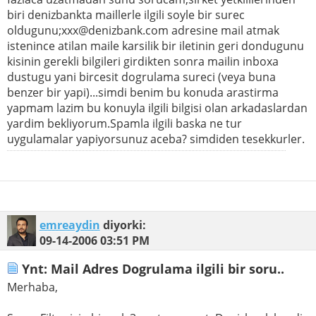
biri denizbankta maillerle ilgili soyle bir surec
oldugunu;xxx@denizbank.com adresine mail atmak
istenince atilan maile karsilik bir iletinin geri dondugunu
kisinin gerekli bilgileri girdikten sonra mailin inboxa
dustugu yani bircesit dogrulama sureci (veya buna
benzer bir yapi)...simdi benim bu konuda arastirma
yapmam lazim bu konuyla ilgili bilgisi olan arkadaslardan
yardim bekliyorum.Spamla ilgili baska ne tur
uygulamalar yapiyorsunuz aceba? simdiden tesekkurler.
emreaydin
diyorki:
09-14-2006
03:51 PM
Ynt: Mail Adres Dogrulama ilgili bir soru..
Merhaba,