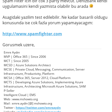
Spam Filter icin bir cok 3 party mevcut. Denizbank kendi
uygulamasini kendi yazmista olabilir bu arada
Asagidaki yazilim test edilebilir. Ne kadar basarili oldugu
konusunda ise cok fazla yorum yapamayacagım:
http://www.spamfighter.com
Gorusmek uzere,
Emre Aydın
MVP | Office 365 | Since 2006
MCT | Since 2005
MCSD | Azure Solutions Architect
MCSE | Private Cloud, Messaging, Communication, Server
Infrastructure, Productivity, Platform
MCSA | Office 365, Server 2012, Cloud Platform
MCTS | Developing Azure Solutions, Implementing Azure
Infrastructure, Architecting Microsoft Azure Solutions, SAM
P-Seller
Intelligent Cloud | EMS
Web : www.mshowto.org
Mail : emre.aydin [@] mshowto.org
Twitter :
https://twitter.com/emreaydn
Linkedin :
tr.linkedin.com/in/emreaydn