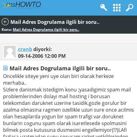
Mail Adres Dogrulama ilgili bir soru..
Konu:
Mail Adres Dogrulama ilgili bir soru..
cranb
diyorki:
09-14-2006
12:00 PM
Mail Adres Dogrulama ilgili bir soru..
Oncelikle siteye yeni uye olan biri olarak herkeze
merhaba..
Sizlere danismak istedigim konu ;yasadigimiz spam mail
problemlerinden dolayi mail hosting i borusan
telekomdan daruknet uzerine tasidik.gozle gorulur bir
azalma olmasina ragmen ozellikle uzun sure once acilmis
olan hesaplarda yogun bir spam trafigi var.doruknet
bunlarin cogunu spam olarak isaretlesede spolmasini
bilmek posta kutusuna dusmesini engellemiyor(!?)LAfi
fazlaca uzatmadan sunu sorucam,sirket yetkililerinden