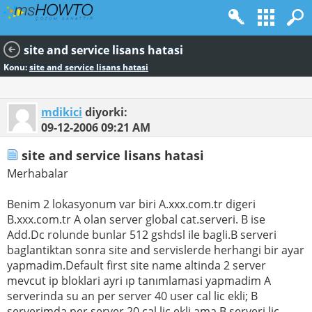
site and service lisans hatasi
Konu:
site and service lisans hatasi
mdikici
diyorki:
09-12-2006
09:21 AM
site and service lisans hatasi
Merhabalar
Benim 2 lokasyonum var biri A.xxx.com.tr digeri
B.xxx.com.tr A olan server global cat.serveri. B ise
Add.Dc rolunde bunlar 512 gshdsl ile bagli.B serveri
baglantiktan sonra site and servislerde herhangi bir ayar
yapmadim.Default first site name altinda 2 server
mevcut ip bloklari ayri ıp tanımlamasi yapmadim A
serverinda su an per server 40 user cal lic ekli; B
serverimda per server 20 cal lic ekli ama B serveri lic