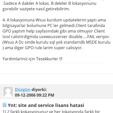
.Sadece A dakiler A lokas. B dekiler B lokasyonunu
gorebilir vaziyete nasıl getirebilirim.
4. A lokasyonuna Wsus kurdum updatelerini yaptı ama
bilgisayarlar bolumune PC ler gelmedi.Client tarafında
GPO yaptım help sayfasındaki gibi ama olmuyor Client
tool calistirdigmda usewsusserver disable.....FAIL veriyor.
(Wsus A Dc sinde kurulu sql yok standartdb MSDE kurulu
) ama diger GPO rule larim super calisiyor.
Yardımlariniz için Tesekkurler !!!
Düzgün
diyorki:
09-12-2006
09:22 PM
Ynt: site and service lisans hatasi
1) 2 farkli kokasyonunuz ve her lokasyonda farklı bir