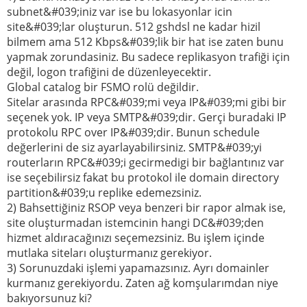
subnet&#039;iniz var ise bu lokasyonlar icin
site&#039;lar oluşturun. 512 gshdsl ne kadar hizil
bilmem ama 512 Kbps&#039;lik bir hat ise zaten bunu
yapmak zorundasiniz. Bu sadece replikasyon trafiği için
değil, logon trafiğini de düzenleyecektir.
Global catalog bir FSMO rolü değildir.
Sitelar arasında RPC&#039;mi veya IP&#039;mi gibi bir
seçenek yok. IP veya SMTP&#039;dir. Gerçi buradaki IP
protokolu RPC over IP&#039;dir. Bunun schedule
değerlerini de siz ayarlayabilirsiniz. SMTP&#039;yi
routerların RPC&#039;i gecirmedigi bir bağlantınız var
ise seçebilirsiz fakat bu protokol ile domain directory
partition&#039;u replike edemezsiniz.
2) Bahsettiğiniz RSOP veya benzeri bir rapor almak ise,
site oluşturmadan istemcinin hangi DC&#039;den
hizmet aldıracağınızı seçemezsiniz. Bu işlem içinde
mutlaka siteları oluşturmanız gerekiyor.
3) Sorunuzdaki işlemi yapamazsınız. Ayrı domainler
kurmanız gerekiyordu. Zaten ağ komşularımdan niye
bakıyorsunuz ki?