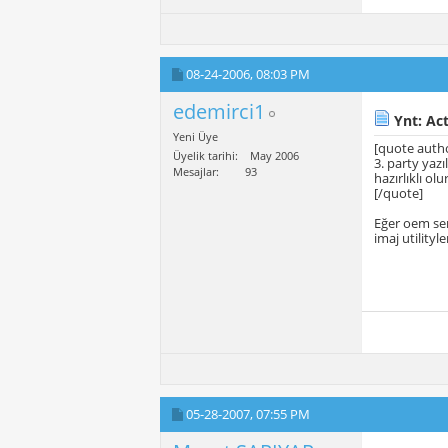
08-24-2006,
08:03 PM
edemirci1
Ynt: Act
Yeni Üye
[quote auth
Üyelik tarihi
May 2006
3. party yaz
Mesajlar
93
hazırlıklı olu
[/quote]
Eğer oem ser
imaj utilityl
05-28-2007,
07:55 PM