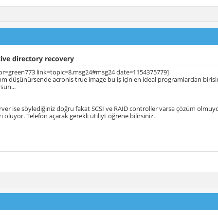
ive directory recovery
or=green773 link=topic=8.msg24#msg24 date=1154375779]
ılım düşünürsende acronis true image bu iş için en ideal programlardan birisi
rsun...
ver ise söylediğiniz doğru fakat SCSI ve RAID controller varsa çözüm olmuyo
eri oluyor. Telefon açarak gerekli utiliyt öğrene bilirsiniz.