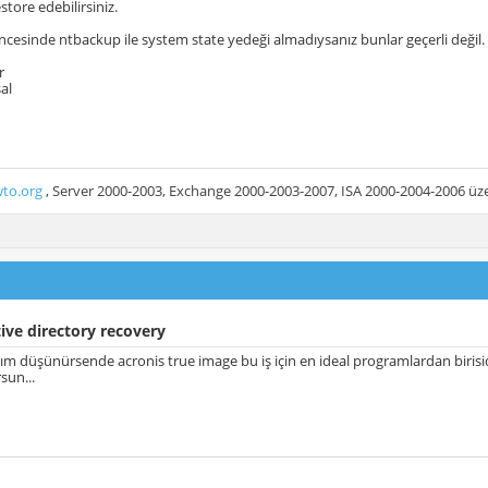
store edebilirsiniz.
ncesinde ntbackup ile system state yedeği almadıysanız bunlar geçerli değil.
r
al
to.org
, Server 2000-2003, Exchange 2000-2003-2007, ISA 2000-2004-2006 üzer
ive directory recovery
ılım düşünürsende acronis true image bu iş için en ideal programlardan birisi
rsun...