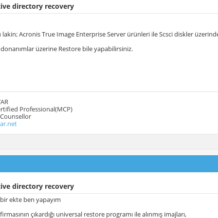
ive directory recovery
 lakin; Acronis True Image Enterprise Server ürünleri ile Scsci diskler üzerinde 
ı donanımlar üzerine Restore bile yapabilirsiniz.
YAR
rtified Professional(MCP)
 Counsellor
ar.net
ive directory recovery
 bir ekte ben yapayım
firmasının çıkardığı universal restore programı ile alınmış imajları,