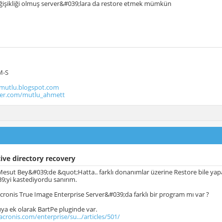
işikliği olmuş server&#039;lara da restore etmek mümkün
M-S
utlu.blogspot.com
tter.com/mutlu_ahmett
ive directory recovery
sut Bey&#039;de &quot;Hatta.. farklı donanımlar üzerine Restore bile yapabi
9;yi kastediyordu sanırım.
ronis True Image Enterprise Server&#039;da farklı bir program mı var ?
uya ek olarak BartPe pluginde var.
cronis.com/enterprise/su.../articles/501/