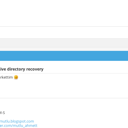
ive directory recovery
arkettim
M-S
utlu.blogspot.com
tter.com/mutlu_ahmett