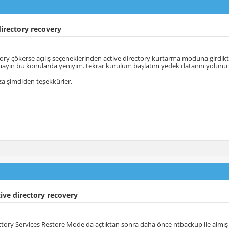
irectory recovery
tory çökerse açılış seçeneklerinden active directory kurtarma moduna girdi
ayın bu konularda yeniyim. tekrar kurulum başlatım yedek datanın yolunu
za şimdiden teşekkürler.
ive directory recovery
ctory Services Restore Mode da açtıktan sonra daha önce ntbackup ile almış