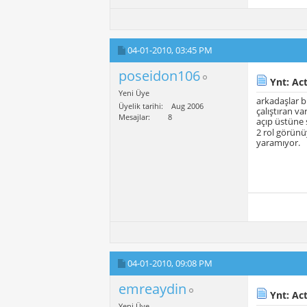
04-01-2010,
03:45 PM
poseidon106
Ynt: Act
Yeni Üye
arkadaşlar b
Üyelik tarihi
Aug 2006
çalıştıran v
Mesajlar
8
açıp üstüne 
2 rol görün
yaramıyor.
04-01-2010,
09:08 PM
emreaydin
Ynt: Act
Yeni Üye