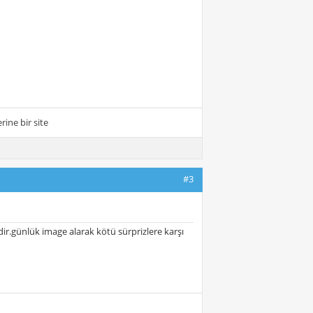
ine bir site
#3
dir.günlük image alarak kötü sürprizlere karşı