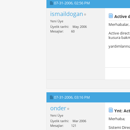
07-31-2006,
02:56 PM
ismaildogan
Active d
Yeni Üye
Merhabalar,
Üyelik tarihi
May 2006
Mesajlar
60
Active direc
kusura bakm
yardımlarını
07-31-2006,
03:16 PM
onder
Ynt: Act
Yeni Üye
Merhaba;
Üyelik tarihi
Mar 2006
Mesajlar
121
Sistemi Dire