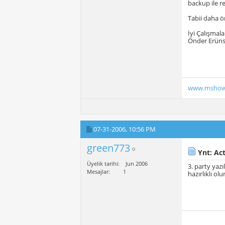
backup ile re
Tabii daha ö
İyi Çalışmala
Önder Erüns
www.mshow
07-31-2006,
10:56 PM
green773
Ynt: Act
Üyelik tarihi
Jun 2006
3. party yaz
Mesajlar
1
hazırlıklı olu