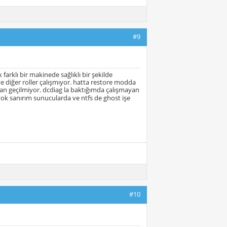
#9
arklı bir makinede sağlıklı bir şekilde
ve diğer roller çalışmıyor. hatta restore modda
an geçilmiyor. dcdiag la baktığımda çalışmayan
yok sanırım sunucularda ve ntfs de ghost işe
#10