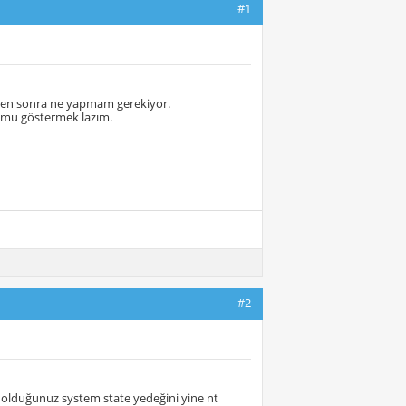
#1
kten sonra ne yapmam gerekiyor.
 mu göstermek lazım.
#2
 olduğunuz system state yedeğini yine nt