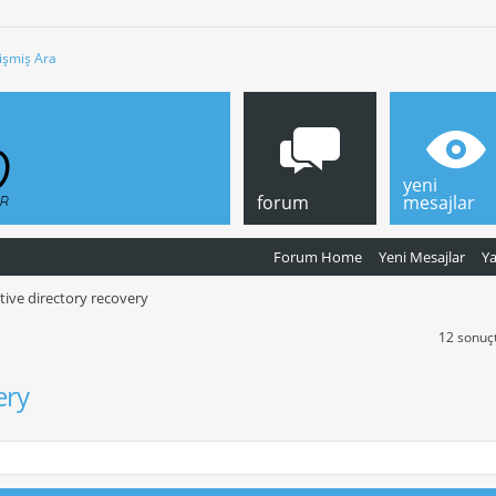
işmiş Ara
yeni
forum
mesajlar
Forum Home
Yeni Mesajlar
Y
tive directory recovery
12 sonuçt
ery