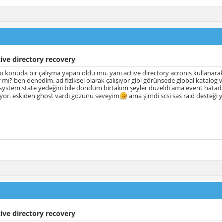
ive directory recovery
u konuda bir çalışma yapan oldu mu. yani active directory acronis kullanarak f
ar mı? ben denedim. ad fiziksel olarak çalışıyor gibi görünsede global katalog 
system state yedeğini bile döndüm birtakım şeyler düzeldi ama event hatad
üyor. eskiden ghost vardı gözünü seveyim
ama şimdi scsi sas raid desteği 
ive directory recovery