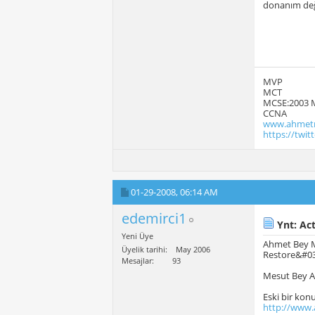
donanım değ
MVP
MCT
MCSE:2003 
CCNA
www.ahmetm
https://twi
01-29-2008,
06:14 AM
edemirci1
Ynt: Act
Yeni Üye
Ahmet Bey Me
Üyelik tarihi
May 2006
Restore&#03
Mesajlar
93
Mesut Bey Ac
Eski bir kon
http://www.a