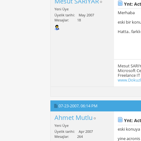
Mesut SARIYAR
Ynt: Act
Yeni Üye
Merhaba
Üyelik tarihi
May 2007
Mesajlar
18
eski bir konu
Hatta.. farkl
Mesut SARI
Microsoft Ce
Freelance IT
www.Dokuzl
07-23-2007,
06:14 PM
Ahmet Mutlu
Ynt: Act
Yeni Üye
eski konuya
Üyelik tarihi
Apr 2007
Mesajlar
264
yine acronis 