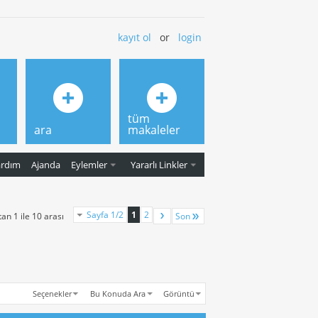
kayıt ol
or
login
tüm
ara
makaleler
ardım
Ajanda
Eylemler
Yararlı Linkler
Sayfa 1/2
1
2
an 1 ile 10 arası
Son
Seçenekler
Bu Konuda Ara
Görüntü