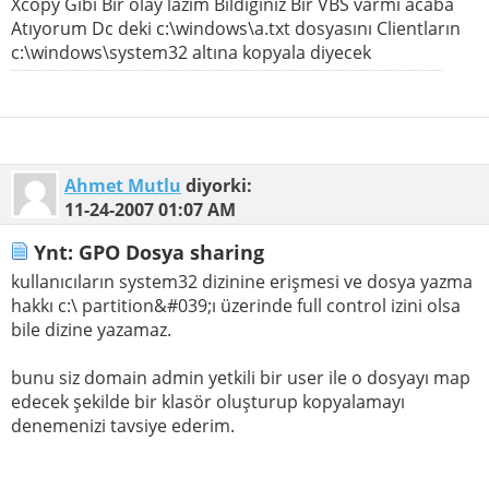
Xcopy Gibi Bir olay lazım Bildiginiz Bir VBS varmı acaba
Atıyorum Dc deki c:\windows\a.txt dosyasını Clientların
c:\windows\system32 altına kopyala diyecek
Ahmet Mutlu
diyorki:
11-24-2007
01:07 AM
Ynt: GPO Dosya sharing
kullanıcıların system32 dizinine erişmesi ve dosya yazma
hakkı c:\ partition&#039;ı üzerinde full control izini olsa
bile dizine yazamaz.
bunu siz domain admin yetkili bir user ile o dosyayı map
edecek şekilde bir klasör oluşturup kopyalamayı
denemenizi tavsiye ederim.