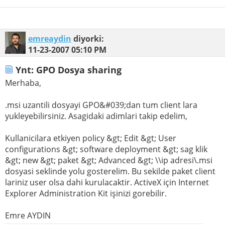
emreaydin
diyorki:
11-23-2007
05:10 PM
Ynt: GPO Dosya sharing
Merhaba,
.msi uzantili dosyayi GPO&#039;dan tum client lara
yukleyebilirsiniz. Asagidaki adimlari takip edelim,
Kullanicilara etkiyen policy &gt; Edit &gt; User
configurations &gt; software deployment &gt; sag klik
&gt; new &gt; paket &gt; Advanced &gt; \\ip adresi\.msi
dosyasi seklinde yolu gosterelim. Bu sekilde paket client
lariniz user olsa dahi kurulacaktir. ActiveX için Internet
Explorer Administration Kit işinizi gorebilir.
Emre AYDIN