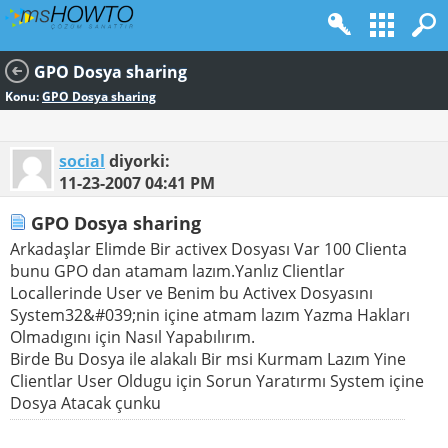
GPO Dosya sharing
Konu:
GPO Dosya sharing
social
diyorki:
11-23-2007
04:41 PM
GPO Dosya sharing
Arkadaşlar Elimde Bir activex Dosyası Var 100 Clienta
bunu GPO dan atamam lazım.Yanlız Clientlar
Locallerinde User ve Benim bu Activex Dosyasını
System32&#039;nin içine atmam lazım Yazma Hakları
Olmadıgını için Nasıl Yapabılırım.
Birde Bu Dosya ile alakalı Bir msi Kurmam Lazım Yine
Clientlar User Oldugu için Sorun Yaratırmı System içine
Dosya Atacak çunku