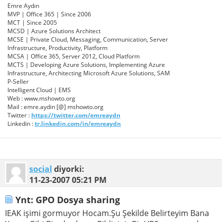
Emre Aydın
MVP | Office 365 | Since 2006
MCT | Since 2005
MCSD | Azure Solutions Architect
MCSE | Private Cloud, Messaging, Communication, Server
Infrastructure, Productivity, Platform
MCSA | Office 365, Server 2012, Cloud Platform
MCTS | Developing Azure Solutions, Implementing Azure
Infrastructure, Architecting Microsoft Azure Solutions, SAM
P-Seller
Intelligent Cloud | EMS
Web : www.mshowto.org
Mail : emre.aydin [@] mshowto.org
Twitter :
https://twitter.com/emreaydn
Linkedin :
tr.linkedin.com/in/emreaydn
social
diyorki:
11-23-2007
05:21 PM
Ynt: GPO Dosya sharing
IEAK işimi gormuyor Hocam.Şu Şekilde Belirteyim Bana