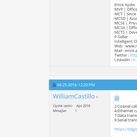
Emre Aydın
MVP | Office
MCT | Since
MCSD | Azur
MCSE | Priva
MCSA | Offic
MCTS | Devel
P-Seller
Intelligent 
Web : www.
Mail : emre
Twitter :
htt
Linkedin :
tr
04-25-2018,
12:20 PM
WilliamCastillo
Üyelik tarihi
Apr 2018
2.Coaxial ca
4.Ethernet c
Mesajlar
1
7.Data tran
9.Serial tra
https://bilgi