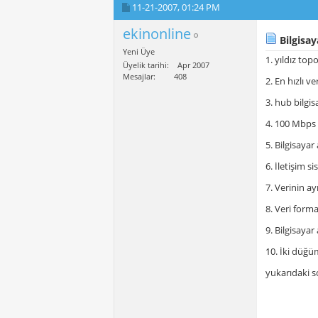
11-21-2007,
01:24 PM
ekinonline
Bilgisaya
Yeni Üye
1. yıldız to
Üyelik tarihi
Apr 2007
Mesajlar
408
2. En hızlı v
3. hub bilgi
4. 100 Mbps b
5. Bilgisayar
6. İletişim s
7. Verinin a
8. Veri forma
9. Bilgisayar 
10. İki düğüm
yukarıdaki s