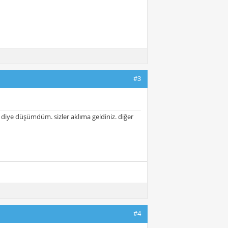
#3
m diye düşümdüm. sizler aklıma geldiniz. diğer
#4