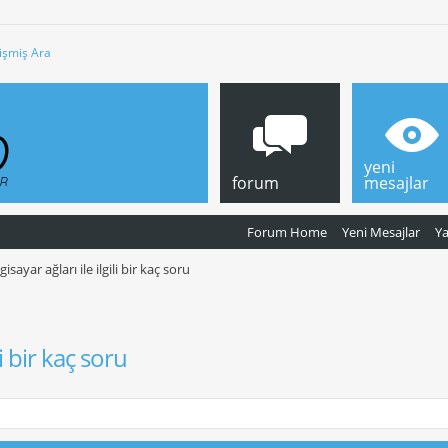
işmiş Ara
yeni
forum
mesajlar
Forum Home
Yeni Mesajlar
Y
lgisayar ağları ile ilgili bir kaç soru
li bir kaç soru