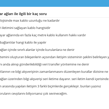
r ağları ile ilgili bir kaç soru
polojisinde max kablo uzunluğu ne kadardır
eri iletimini sağlayan kablo hangisidir
sayar ağlarında en fazla kaç metre kablo kullanım hakkı vardır
ağlantılar hangi kablo ile yapılır
 ağları içinde sınırlı alanlar içinde kurulanlara ne denir
istemini oluşturan bileşenlerin açısından iletişim sisteminin şeklini belirleyen
ynı anda alınıp gönderilebildiği veri transfer yöntemine ne denir
tlarının ve bilgi alışverişinin zamanlanmasını düzenleyen kurallar dizisine ne
ağları üzerinden bilgi alışverişi seri iletime dayanır. seri iletim kendi içerisinde 
 arasında yapılan iletişim 3 farklı biçimlerde gerçekleşir. bunları yazınız
oruların cevplarını biliyorsanız çok sevineceğim.