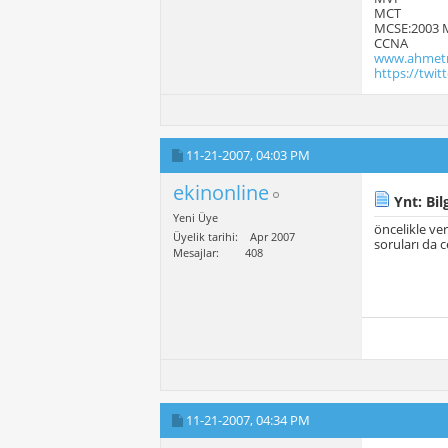
MCT
MCSE:2003 
CCNA
www.ahmetm
https://twi
11-21-2007,
04:03 PM
ekinonline
Ynt: Bilg
Yeni Üye
öncelikle ve
Üyelik tarihi
Apr 2007
soruları da 
Mesajlar
408
11-21-2007,
04:34 PM