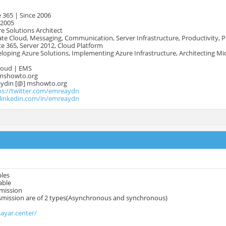
 365 | Since 2006
 2005
e Solutions Architect
te Cloud, Messaging, Communication, Server Infrastructure, Productivity, 
e 365, Server 2012, Cloud Platform
oping Azure Solutions, Implementing Azure Infrastructure, Architecting Mi
Cloud | EMS
mshowto.org
.aydin [@] mshowto.org
ps://twitter.com/emreaydn
.linkedin.com/in/emreaydn
bles
able
smission
nsmission are of 2 types(Asynchronous and synchronous)
sayar.center/