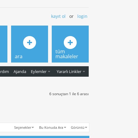
kayıt ol
or
login
tüm
ara
makaleler
ardım
Ajanda
Eylemler
Yararlı Linkler
6 sonuçtan 1 ile 6 arası
Seçenekler
Bu Konuda Ara
Görüntü