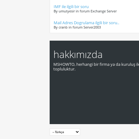
IMF ile ilgili bir soru
By umutyesir in forum Exchange Server
Mail Adres Dogrulama ilgili bir soru..
By cranb in forum Server2003
hakkımızda
MSHOWTO, herhangi bir firma ya da kuruluş ile
topluluktur.