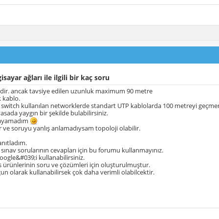
isayar ağları ile ilgili bir kaç soru
edir. ancak tavsiye edilen uzunluk maximum 90 metre
k kablo.
 switch kullanılan networklerde standart UTP kablolarda 100 metreyi geçmem
asada yaygın bir şekilde bulabilirsiniz.
nlayamadım
r ve soruyu yanlış anlamadıysam topoloji olabilir.
anıtladım.
 sınav sorularının cevapları için bu forumu kullanmayınız.
oogle&#039;i kullanabilirsiniz.
ürünlerinin soru ve çözümleri için oluşturulmuştur.
n olarak kullanabilirsek çok daha verimli olabilcektir.