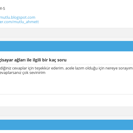
M-S
utlu.blogspot.com
tter.com/mutlu_ahmett
isayar ağları ile ilgili bir kaç soru
rdiğiniz cevaplar için teşekkür ederim. acele lazım olduğu için nereye sorayı
cevaplarsanız çok sevinirim