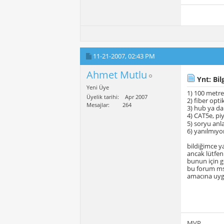
11-21-2007,
02:43 PM
Ahmet Mutlu
Ynt: Bilg
Yeni Üye
1) 100 metr
Üyelik tarihi
Apr 2007
2) fiber opti
Mesajlar
264
3) hub ya da
4) CAT5e, piy
5) soryu a
6) yanılmıyo
bildiğimce y
ancak lütfen
bunun için g
bu forum ms 
amacına uygu
MVP