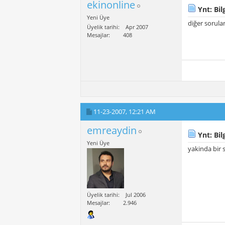
ekinonline
Ynt: Bilg
Yeni Üye
diğer sorula
Üyelik tarihi
Apr 2007
Mesajlar
408
11-23-2007,
12:21 AM
emreaydin
Ynt: Bilg
Yeni Üye
yakinda bir 
Üyelik tarihi
Jul 2006
Mesajlar
2.946