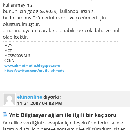
kullanmayınız.
bunun için google&#039;i kullanabilirsiniz.
bu forum ms ürünlerinin soru ve çözümleri için
oluşturulmuştur.
amacına uygun olarak kullanabilirsek çok daha verimli
olabilcektir.
MVP
MCT
MCSE:2003 M-S
CCNA
www.ahmetmutlu.blogspot.com
https://twitter.com/mutlu_ahmett
ekinonline
diyorki:
11-21-2007
04:03 PM
Ynt: Bilgisayar ağları ile ilgili bir kaç soru
öncelikle verdiğiniz cevaplar için teşekkür ederim. acele
lazım olduğu için nereye sorayım diye düşümdüm. sizler