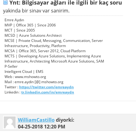
Ynt: Bilgisayar ağları ile ilgili bir kaç soru
yakinda bir sinav var sanirim.
Emre Aydın
MVP | Office 365 | Since 2006
MCT | Since 2005
MCSD | Azure Solutions Architect
MCSE | Private Cloud, Messaging, Communication, Server
Infrastructure, Productivity, Platform
MCSA | Office 365, Server 2012, Cloud Platform
MCTS | Developing Azure Solutions, Implementing Azure
Infrastructure, Architecting Microsoft Azure Solutions, SAM
P-Seller
Intelligent Cloud | EMS
Web : www.mshowto.org
Mail : emre.aydin [@] mshowto.org
Twitter :
https://twitter.com/emreaydn
Linkedin :
tr.linkedin.com/in/emreaydn
WilliamCastillo
diyorki:
04-25-2018
12:20 PM