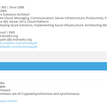
 365 | Since 2006
 2005
e Solutions Architect
te Cloud, Messaging, Communication, Server Infrastructure, Productivity, 
e 365, Server 2012, Cloud Platform
oping Azure Solutions, Implementing Azure Infrastructure, Architecting Mi
Cloud | EMS
mshowto.org
.aydin [@] mshowto.org
ps://twitter.com/emreaydn
.linkedin.com/in/emreaydn
bles
able
smission
nsmission are of 2 types(Asynchronous and synchronous)
sayar.center/