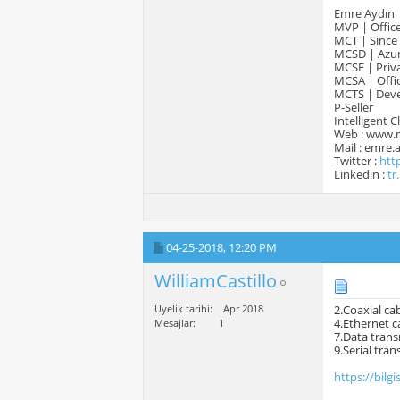
Emre Aydın
MVP | Office
MCT | Since
MCSD | Azur
MCSE | Priva
MCSA | Offic
MCTS | Devel
P-Seller
Intelligent 
Web : www.
Mail : emre
Twitter :
htt
Linkedin :
tr
04-25-2018,
12:20 PM
WilliamCastillo
Üyelik tarihi
Apr 2018
2.Coaxial ca
4.Ethernet c
Mesajlar
1
7.Data tran
9.Serial tra
https://bilgi