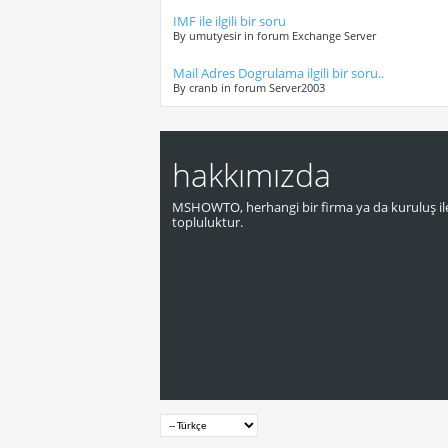
IMF ile ilgili bir soru
By umutyesir in forum Exchange Server
Mail Adres Dogrulama ilgili bir soru..
By cranb in forum Server2003
hakkımızda
MSHOWTO, herhangi bir firma ya da kuruluş ile
topluluktur.