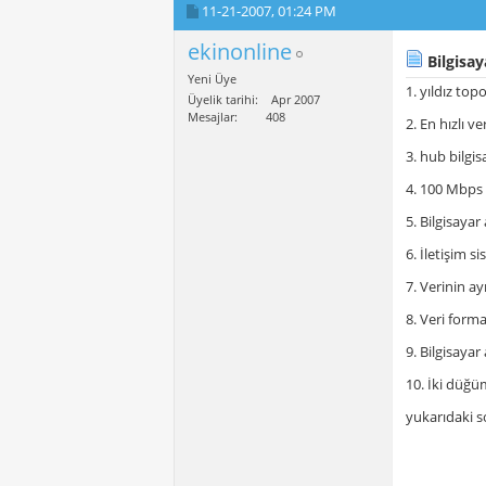
11-21-2007,
01:24 PM
ekinonline
Bilgisaya
Yeni Üye
1. yıldız to
Üyelik tarihi
Apr 2007
Mesajlar
408
2. En hızlı v
3. hub bilgi
4. 100 Mbps b
5. Bilgisayar
6. İletişim s
7. Verinin a
8. Veri forma
9. Bilgisayar 
10. İki düğüm
yukarıdaki s