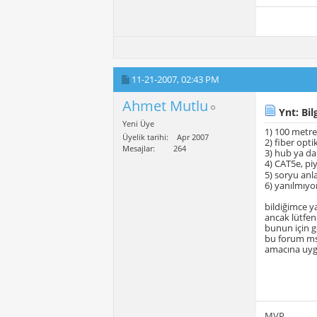
11-21-2007,
02:43 PM
Ahmet Mutlu
Ynt: Bilg
Yeni Üye
1) 100 metr
Üyelik tarihi
Apr 2007
2) fiber opti
Mesajlar
264
3) hub ya da
4) CAT5e, piy
5) soryu a
6) yanılmıyo
bildiğimce y
ancak lütfen
bunun için g
bu forum ms 
amacına uygu
MVP