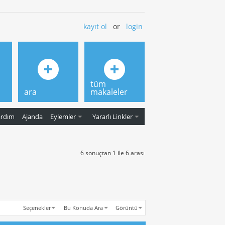
kayıt ol
or
login
tüm
ara
makaleler
ardım
Ajanda
Eylemler
Yararlı Linkler
6 sonuçtan 1 ile 6 arası
Seçenekler
Bu Konuda Ara
Görüntü