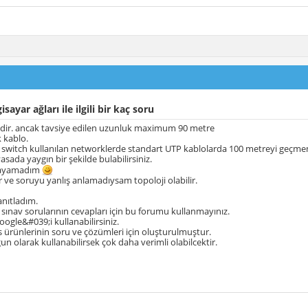
isayar ağları ile ilgili bir kaç soru
edir. ancak tavsiye edilen uzunluk maximum 90 metre
k kablo.
 switch kullanılan networklerde standart UTP kablolarda 100 metreyi geçmem
asada yaygın bir şekilde bulabilirsiniz.
nlayamadım
r ve soruyu yanlış anlamadıysam topoloji olabilir.
anıtladım.
 sınav sorularının cevapları için bu forumu kullanmayınız.
oogle&#039;i kullanabilirsiniz.
ürünlerinin soru ve çözümleri için oluşturulmuştur.
n olarak kullanabilirsek çok daha verimli olabilcektir.