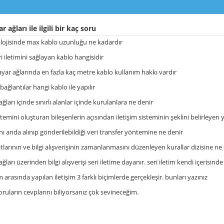
r ağları ile ilgili bir kaç soru
polojisinde max kablo uzunluğu ne kadardır
eri iletimini sağlayan kablo hangisidir
sayar ağlarında en fazla kaç metre kablo kullanım hakkı vardır
ağlantılar hangi kablo ile yapılır
 ağları içinde sınırlı alanlar içinde kurulanlara ne denir
istemini oluşturan bileşenlerin açısından iletişim sisteminin şeklini belirleyen
ynı anda alınıp gönderilebildiği veri transfer yöntemine ne denir
tlarının ve bilgi alışverişinin zamanlanmasını düzenleyen kurallar dizisine ne
ağları üzerinden bilgi alışverişi seri iletime dayanır. seri iletim kendi içerisinde 
 arasında yapılan iletişim 3 farklı biçimlerde gerçekleşir. bunları yazınız
oruların cevplarını biliyorsanız çok sevineceğim.