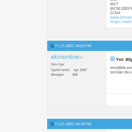
MCT
MCSE:2003 
CCNA
www.ahmetm
https://twi
11-21-2007,
04:03 PM
ekinonline
Ynt: Bilg
Yeni Üye
öncelikle ve
Üyelik tarihi
Apr 2007
soruları da 
Mesajlar
408
11-21-2007,
04:34 PM