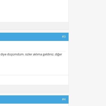
#3
m diye düşümdüm. sizler aklıma geldiniz. diğer
#4