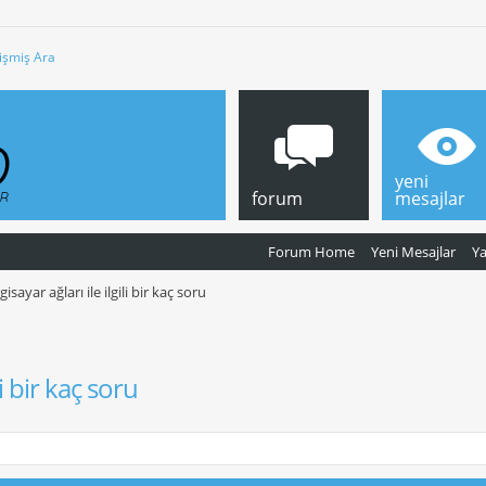
işmiş Ara
yeni
forum
mesajlar
Forum Home
Yeni Mesajlar
Y
lgisayar ağları ile ilgili bir kaç soru
li bir kaç soru