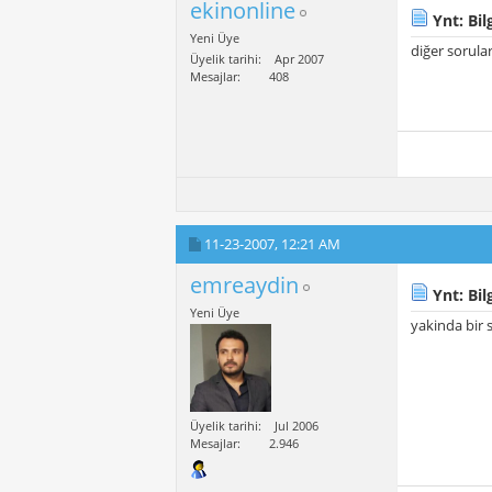
ekinonline
Ynt: Bilg
Yeni Üye
diğer sorula
Üyelik tarihi
Apr 2007
Mesajlar
408
11-23-2007,
12:21 AM
emreaydin
Ynt: Bilg
Yeni Üye
yakinda bir 
Üyelik tarihi
Jul 2006
Mesajlar
2.946