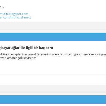
M-S
utlu.blogspot.com
tter.com/mutlu_ahmett
isayar ağları ile ilgili bir kaç soru
rdiğiniz cevaplar için teşekkür ederim. acele lazım olduğu için nereye sorayı
cevaplarsanız çok sevinirim