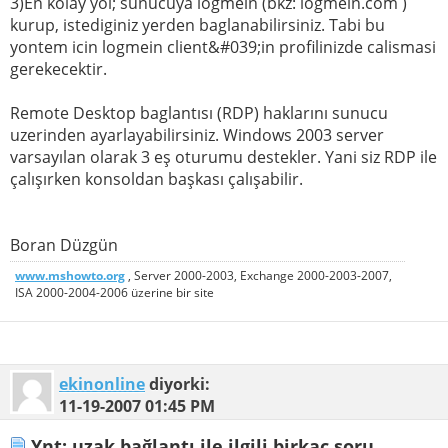
3)En kolay yol; sunucuya logmein (bkz: logmein.com )
kurup, istediginiz yerden baglanabilirsiniz. Tabi bu
yontem icin logmein client&#039;in profilinizde calismasi
gerekecektir.
Remote Desktop baglantısı (RDP) haklarını sunucu
uzerinden ayarlayabilirsiniz. Windows 2003 server
varsayılan olarak 3 eş oturumu destekler. Yani siz RDP ile
çalışırken konsoldan başkası çalışabilir.
Boran Düzgün
www.mshowto.org
, Server 2000-2003, Exchange 2000-2003-2007,
ISA 2000-2004-2006 üzerine bir site
ekinonline
diyorki:
11-19-2007
01:45 PM
Ynt: uzak bağlantı ile ilgili birkaç soru