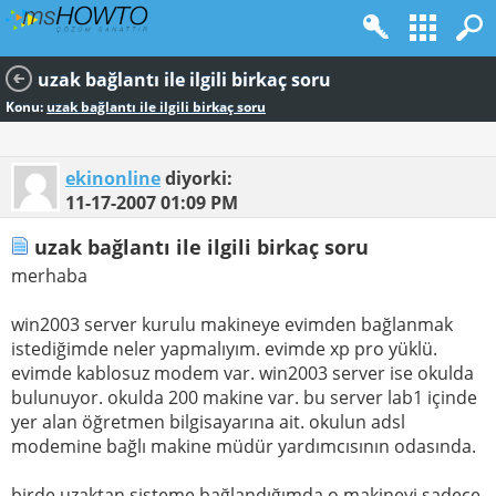
uzak bağlantı ile ilgili birkaç soru
Konu:
uzak bağlantı ile ilgili birkaç soru
ekinonline
diyorki:
11-17-2007
01:09 PM
uzak bağlantı ile ilgili birkaç soru
merhaba
win2003 server kurulu makineye evimden bağlanmak
istediğimde neler yapmalıyım. evimde xp pro yüklü.
evimde kablosuz modem var. win2003 server ise okulda
bulunuyor. okulda 200 makine var. bu server lab1 içinde
yer alan öğretmen bilgisayarına ait. okulun adsl
modemine bağlı makine müdür yardımcısının odasında.
birde uzaktan sisteme bağlandığımda o makineyi sadece