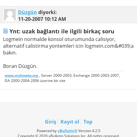
Düzgün
diyorki:
11-20-2007
10:12 AM
Ynt: uzak bağlantı ile ilgili birkaç soru
Logmein normalde konsol oturumunda calisiyor,
alternatif calistirma yontemleri icin logmein.com&#039;a
bakın.
Boran Düzgün.
www.mshowto.org
, Server 2000-2003, Exchange 2000-2003-2007,
ISA 2000-2004-2006 üzerine bir site
Giriş
Kayıt ol
Top
Powered by
vBulletin®
Version 4.2.5
Copyright © 2026 vBulletin Solutions Inc. All rights reserved.