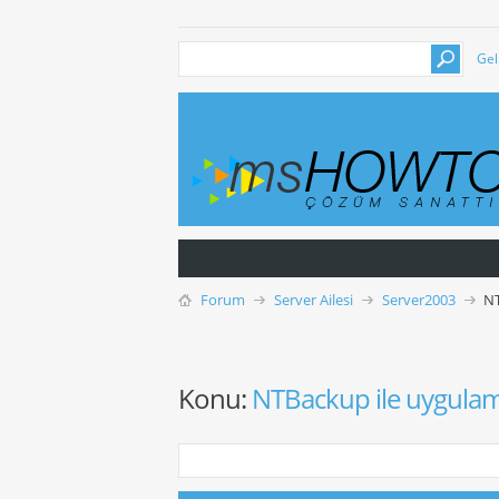
Gel
Forum
Server Ailesi
Server2003
NT
Konu:
NTBackup ile uygulam