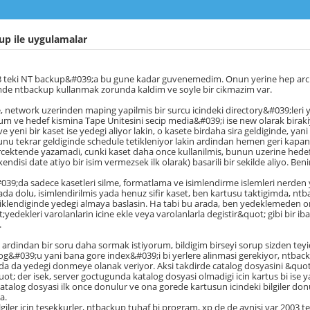
p ile uygulamalar
3 teki NT backup&#039;a bu gune kadar guvenemedim. Onun yerine hep arc s
mde ntbackup kullanmak zorunda kaldim ve soyle bir cikmazim var.
, network uzerinden maping yapilmis bir surcu icindeki directory&#039;leri
m ve hedef kismina Tape Unitesini secip media&#039;i ise new olarak birak
ve yeni bir kaset ise yedegi aliyor lakin, o kasete birdaha sira geldiginde, y
u tekrar geldiginde schedule tetikleniyor lakin ardindan hemen geri kapan
cektende yazamadi, cunki kaset daha once kullanilmis, bunun uzerine hedef
endisi date atiyo bir isim vermezsek ilk olarak) basarili bir sekilde aliyo. Be
9;da sadece kasetleri silme, formatlama ve isimlendirme islemleri nerden y
ada dolu, isimlendirilmis yada henuz sifir kaset, ben kartusu taktigimda, nt
iklendiginde yedegi almaya baslasin. Ha tabi bu arada, ben yedeklemeden o
;yedekleri varolanlarin icine ekle veya varolanlarla degistir&quot; gibi bir i
.
rdindan bir soru daha sormak istiyorum, bildigim birseyi sorup sizden tey
g&#039;u yani bana gore index&#039;i bi yerlere alinmasi gerekiyor, ntba
r da da yedegi donmeye olanak veriyor. Aksi takdirde catalog dosyasini &quot
t; der isek, server goctugunda katalog dosyasi olmadigi icin kartus bi ise
katalog dosyasi ilk once donulur ve ona gorede kartusun icindeki bilgiler
a.
lgiler icin tesekkurler, ntbackup tuhaf bi program, xp de de aynisi var 2003 te