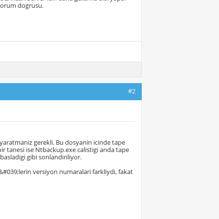
iyorum dogrusu.
#2
 yaratmaniz gerekli. Bu dosyanin icinde tape
bir tanesi ise Ntbackup.exe calistigi anda tape
asladigi gibi sonlandiriliyor.
#039;lerin versiyon numaralari farkliydi, fakat