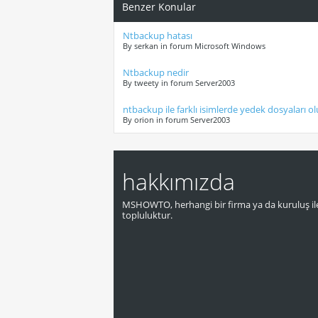
Benzer Konular
Ntbackup hatası
By serkan in forum Microsoft Windows
Ntbackup nedir
By tweety in forum Server2003
ntbackup ile farklı isimlerde yedek dosyaları 
By orion in forum Server2003
hakkımızda
MSHOWTO, herhangi bir firma ya da kuruluş ile
topluluktur.