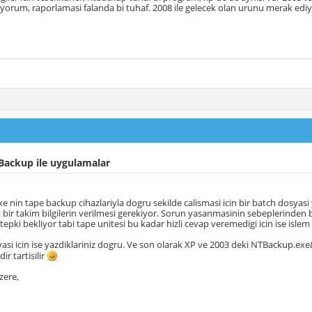
yorum, raporlamasi falanda bi tuhaf. 2008 ile gelecek olan urunu merak ed
Backup ile uygulamalar
 nin tape backup cihazlariyla dogru sekilde calismasi icin bir batch dosyasi
it bir takim bilgilerin verilmesi gerekiyor. Sorun yasanmasinin sebeplerinden 
epki bekliyor tabi tape unitesi bu kadar hizli cevap veremedigi icin ise islem b
asi icin ise yazdiklariniz dogru. Ve son olarak XP ve 2003 deki NTBackup.exe&
dir tartisilir
zere,