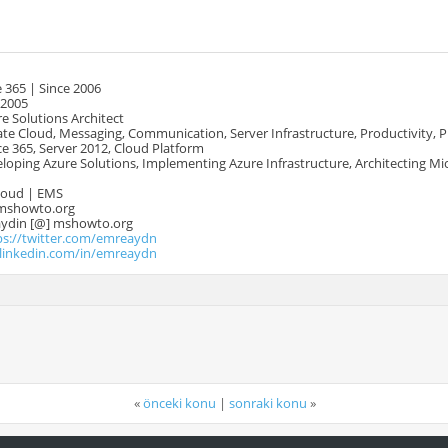
 365 | Since 2006
 2005
e Solutions Architect
te Cloud, Messaging, Communication, Server Infrastructure, Productivity, 
e 365, Server 2012, Cloud Platform
oping Azure Solutions, Implementing Azure Infrastructure, Architecting Mi
Cloud | EMS
mshowto.org
.aydin [@] mshowto.org
ps://twitter.com/emreaydn
.linkedin.com/in/emreaydn
«
önceki konu
|
sonraki konu
»