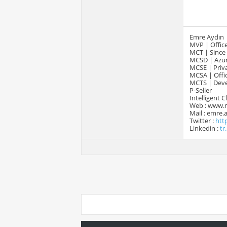
Emre Aydın
MVP | Office
MCT | Since
MCSD | Azur
MCSE | Priva
MCSA | Offic
MCTS | Devel
P-Seller
Intelligent 
Web : www.
Mail : emre
Twitter :
htt
Linkedin :
tr