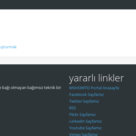
oluşturmak
yararlı linkler
 bağı olmayan bağımsız teknik bir
MSHOWTO Portal Anasayfa
Facebook Sayfamız
Twitter Sayfamız
RSS
Flickr Sayfamız
Linkedin Sayfamız
Youtube Sayfamız
Vimeo Sayfamız