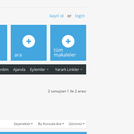
kayıt ol
or
login
tüm
ara
makaleler
ardım
Ajanda
Eylemler
Yararlı Linkler
2 sonuçtan 1 ile 2 arası
Seçenekler
Bu Konuda Ara
Görüntü