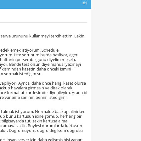
#1
erve urununu kullanmayi tercih ettim. Lakin
 yedeklemek istiyorum. Schedule
iyorum. Iste sorunum burda basliyor, eger
ani haftanin persembe gunu diyelim mesela,
iyor. Bende test olsun diye manual yazmayi
 kismindan kasetin daha onceki ismini
nim sormak istedigim su.
apiliyor? Ayrica, daha once hangi kaset olursa
backup havalara girmesin ve direk olarak
nce format at kardesimde diyebileyim. Arada bi
bare var ama sanirim benim istedigimi
id almak istiyorum. Normalde backup alinirken
ckup bunu kartusun icine gomup, herhangibir
;bilgisayarda tut, sakin kartusa alma
 yaramayacaktir. Boylesi durumlarda kartusun
 donulur. Dogrumuyum, dogru degilsem dogrusu
de, insan server icin daha gelismis bisi yapar