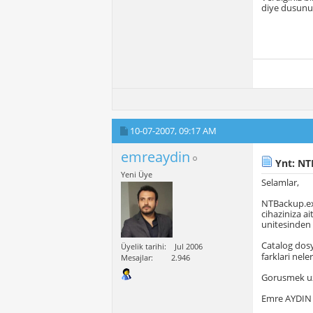
diye dusunu
10-07-2007,
09:17 AM
emreaydin
Ynt: NT
Yeni Üye
Selamlar,
NTBackup.exe
cihaziniza a
unitesinden t
Catalog dosy
Üyelik tarihi
Jul 2006
farklari neler
Mesajlar
2.946
Gorusmek u
Emre AYDIN