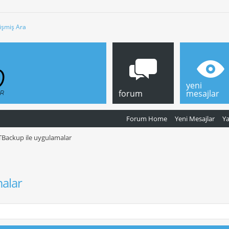
işmiş Ara
yeni
forum
mesajlar
Forum Home
Yeni Mesajlar
Y
Backup ile uygulamalar
alar