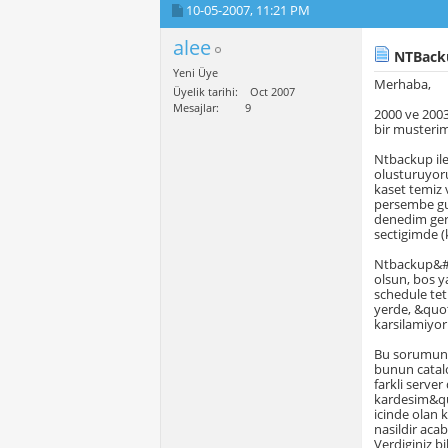
10-05-2007,
11:21 PM
alee
NTBacku
Yeni Üye
Merhaba,
Üyelik tarihi
Oct 2007
Mesajlar
9
2000 ve 200
bir musteri
Ntbackup ile
olusturuyoru
kaset temiz 
persembe gun
denedim ger
sectigimde (k
Ntbackup&#03
olsun, bos y
schedule tet
yerde, &quot
karsilamiyor
Bu sorumun a
bunun catalo
farkli serve
kardesim&quo
icinde olan 
nasildir acab
Verdiginiz bi