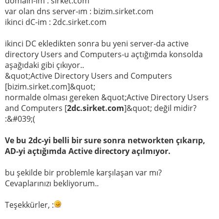
domain-im : sirket.com
var olan dns server-ım : bizim.sirket.com
ikinci dC-im : 2dc.sirket.com
ikinci DC ekledikten sonra bu yeni server-da active
directory Users and Computers-u açtığımda konsolda
aşağıdaki gibi çıkıyor..
&quot;Active Directory Users and Computers
[bizim.sirket.com]&quot;
normalde olması gereken &quot;Active Directory Users
and Computers [
2dc.sirket.com
]&quot; değil midir?
:&#039;(
Ve bu 2dc-yi belli bir sure sonra networkten çıkarıp,
AD-yi açtığımda Active directory açılmıyor.
bu şekilde bir problemle karşılaşan var mı?
Cevaplarınızı bekliyorum..
Teşekkürler, :