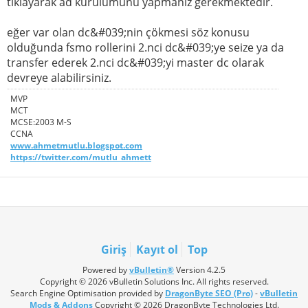
tıklayarak ad kurulumunu yapmanız gerekmektedir.
eğer var olan dc&#039;nin çökmesi söz konusu
olduğunda fsmo rollerini 2.nci dc&#039;ye seize ya da
transfer ederek 2.nci dc&#039;yi master dc olarak
devreye alabilirsiniz.
MVP
MCT
MCSE:2003 M-S
CCNA
www.ahmetmutlu.blogspot.com
https://twitter.com/mutlu_ahmett
Giriş
Kayıt ol
Top
Powered by
vBulletin®
Version 4.2.5
Copyright © 2026 vBulletin Solutions Inc. All rights reserved.
Search Engine Optimisation provided by
DragonByte SEO (Pro)
-
vBulletin
Mods & Addons
Copyright © 2026 DragonByte Technologies Ltd.