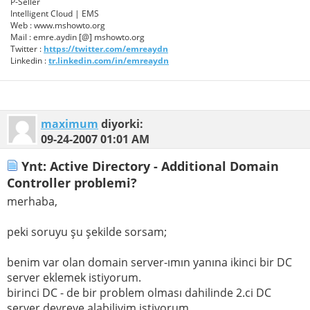
P-Seller
Intelligent Cloud | EMS
Web : www.mshowto.org
Mail : emre.aydin [@] mshowto.org
Twitter :
https://twitter.com/emreaydn
Linkedin :
tr.linkedin.com/in/emreaydn
maximum
diyorki:
09-24-2007
01:01 AM
Ynt: Active Directory - Additional Domain
Controller problemi?
merhaba,
peki soruyu şu şekilde sorsam;
benim var olan domain server-ımın yanına ikinci bir DC
server eklemek istiyorum.
birinci DC - de bir problem olması dahilinde 2.ci DC
server devreye alabiliyim istiyorum.