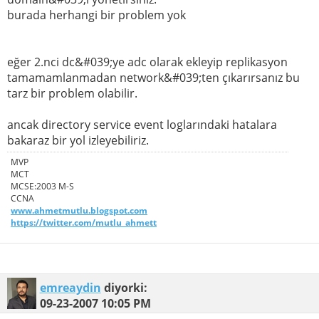
burada herhangi bir problem yok
eğer 2.nci dc&#039;ye adc olarak ekleyip replikasyon
tamamamlanmadan network&#039;ten çıkarırsanız bu
tarz bir problem olabilir.
ancak directory service event loglarındaki hatalara
bakaraz bir yol izleyebiliriz.
MVP
MCT
MCSE:2003 M-S
CCNA
www.ahmetmutlu.blogspot.com
https://twitter.com/mutlu_ahmett
emreaydin
diyorki:
09-23-2007
10:05 PM