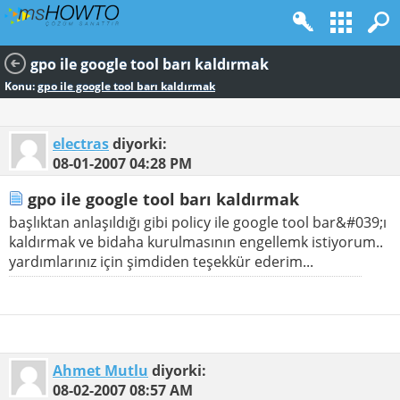
gpo ile google tool barı kaldırmak
Konu:
gpo ile google tool barı kaldırmak
electras
diyorki:
08-01-2007
04:28 PM
gpo ile google tool barı kaldırmak
başlıktan anlaşıldığı gibi policy ile google tool bar&#039;ı
kaldırmak ve bidaha kurulmasının engellemk istiyorum..
yardımlarınız için şimdiden teşekkür ederim...
Ahmet Mutlu
diyorki:
08-02-2007
08:57 AM