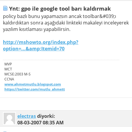
Ynt: gpo ile google tool barı kaldırmak
policy bazlı bunu yapamazsın ancak toolbar&#039;ı
kaldırdıktan sonra aşağıdaki linkteki makaleyi inceleyerek
yazılım kısıtlaması yapabilirsin.
http://mshowto.org/index.php?
option=...&amp;Itemid=70
MVP
MCT
MCSE:2003 M-S
CCNA
www.ahmetmutlu.blogspot.com
https://twitter.com/mutlu_ahmett
electras
diyorki:
08-03-2007
08:35 AM