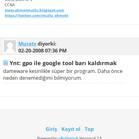
CCNA
www.ahmetmutlu.blogspot.com
https://twitter.com/mutlu_ahmett
Murats
diyorki:
02-20-2008
07:36 PM
Ynt: gpo ile google tool barı kaldırmak
dameware kesinlikle süper bir program. Daha önce
neden denemediğimi bilmiyorum.
Giriş
Kayıt ol
Top
Powered by
vBulletin®
Version 4.2.5