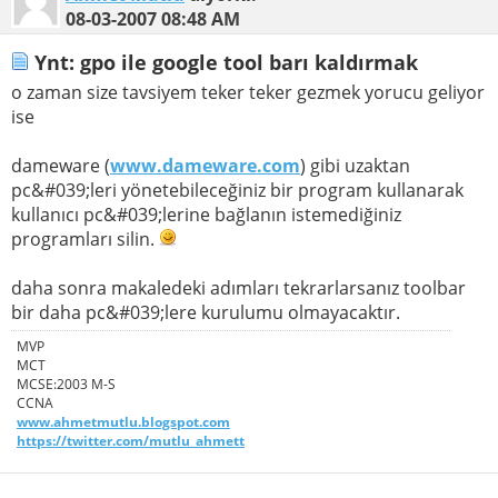
08-03-2007
08:48 AM
Ynt: gpo ile google tool barı kaldırmak
o zaman size tavsiyem teker teker gezmek yorucu geliyor
ise
dameware (
www.dameware.com
) gibi uzaktan
pc&#039;leri yönetebileceğiniz bir program kullanarak
kullanıcı pc&#039;lerine bağlanın istemediğiniz
programları silin.
daha sonra makaledeki adımları tekrarlarsanız toolbar
bir daha pc&#039;lere kurulumu olmayacaktır.
MVP
MCT
MCSE:2003 M-S
CCNA
www.ahmetmutlu.blogspot.com
https://twitter.com/mutlu_ahmett