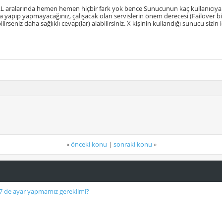
aralarında hemen hemen hiçbir fark yok bence Sunucunun kaç kullanıcıya hi
a yapıp yapmayacağınız, çalışacak olan servislerin önem derecesi (Failover bir
ilirseniz daha sağlıklı cevap(lar) alabilirsiniz. X kişinin kullandığı sunucu sizin i
«
önceki konu
|
sonraki konu
»
 7 de ayar yapmamız gereklimi?