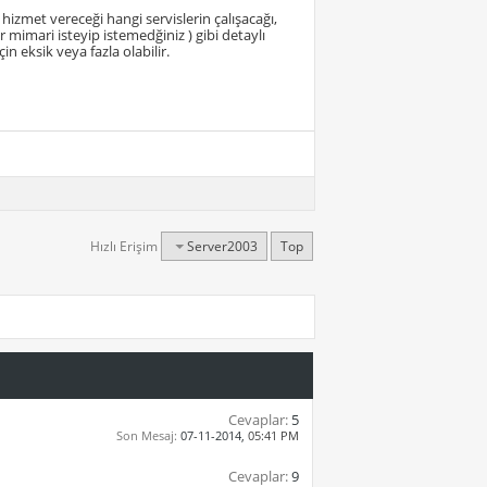
zmet vereceği hangi servislerin çalışacağı,
 mimari isteyip istemedğiniz ) gibi detaylı
çin eksik veya fazla olabilir.
Hızlı Erişim
Server2003
Top
Cevaplar:
5
Son Mesaj:
07-11-2014,
05:41 PM
Cevaplar:
9