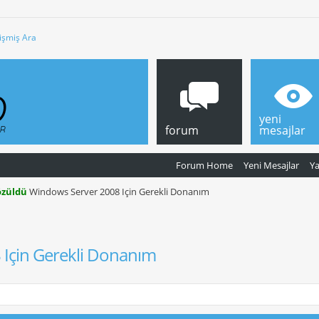
işmiş Ara
yeni
forum
mesajlar
Forum Home
Yeni Mesajlar
Y
özüldü
Windows Server 2008 Için Gerekli Donanım
Için Gerekli Donanım