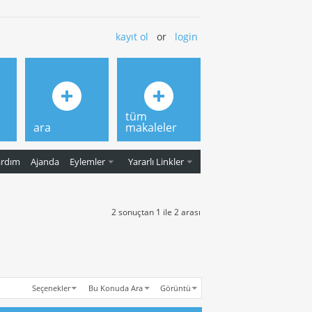
kayıt ol
or
login
tüm
ara
makaleler
ardım
Ajanda
Eylemler
Yararlı Linkler
2 sonuçtan 1 ile 2 arası
Seçenekler
Bu Konuda Ara
Görüntü