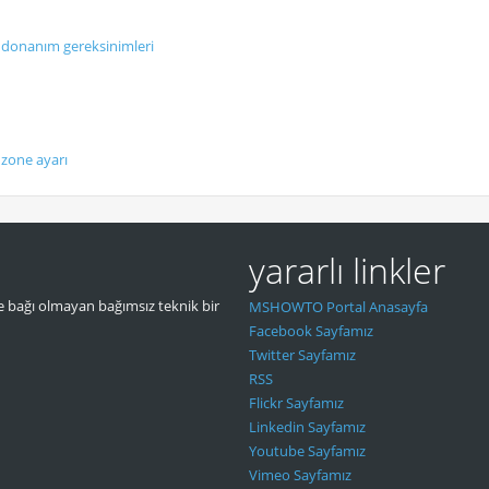
7 donanım gereksinimleri
 zone ayarı
yararlı linkler
 bağı olmayan bağımsız teknik bir
MSHOWTO Portal Anasayfa
Facebook Sayfamız
Twitter Sayfamız
RSS
Flickr Sayfamız
Linkedin Sayfamız
Youtube Sayfamız
Vimeo Sayfamız