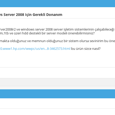
 Server 2008 Için Gerekli Donanım
er2008r2 ve windows server 2008 server işletim sistemlerinin çalışabileceği 6
m,1tb ve üzeri hdd destekli bir server modeli önerebilirmisiniz?
nmakta olduğunuz ve memnun olduğunuz bir sistem olursa sevinirim bu öner
10.www1.hp.com/wwpc/us/en...8-3462573.html
bu ürün sizce nasıl?