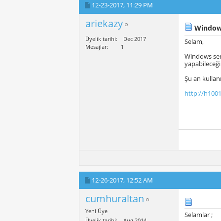
12-23-2017,
11:29 PM
ariekazy
Windows
Üyelik tarihi
Dec 2017
Selam,
Mesajlar
1
Windows serv
yapabileceği
Şu an kulla
http://h100
12-26-2017,
12:52 AM
cumhuraltan
Yeni Üye
Selamlar ;
Üyelik tarihi
Aug 2014