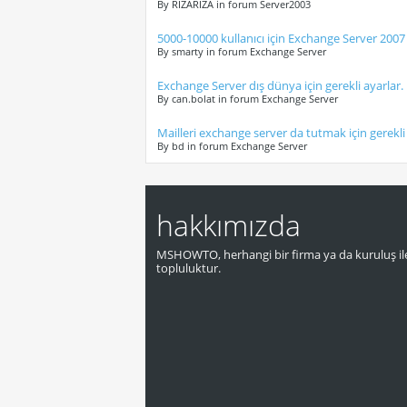
By RIZARIZA in forum Server2003
5000-10000 kullanıcı için Exchange Server 200
By smarty in forum Exchange Server
Exchange Server dış dünya için gerekli ayarlar.
By can.bolat in forum Exchange Server
Mailleri exchange server da tutmak için gerekli
By bd in forum Exchange Server
hakkımızda
MSHOWTO, herhangi bir firma ya da kuruluş ile
topluluktur.