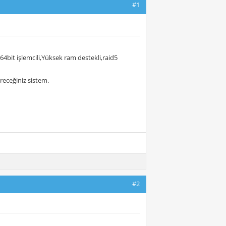
#1
4bit işlemcili,Yüksek ram destekli,raid5
eceğiniz sistem.
#2