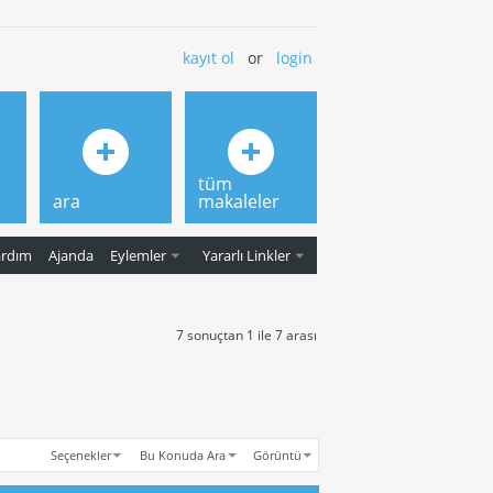
kayıt ol
or
login
tüm
ara
makaleler
ardım
Ajanda
Eylemler
Yararlı Linkler
7 sonuçtan 1 ile 7 arası
Seçenekler
Bu Konuda Ara
Görüntü