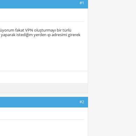
#1
züyorum fakat VPN oluşturmayı bir türlü
yaparak istediğim yerden ıp adresimi girerek
#2