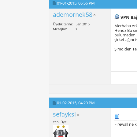
01-01-2015,
06:56 PM
ademornek58
VPN Bağ
Üyelik tarihi
Jan 2015
Merhaba Ark
Mesajlar
3
Henüz Bu ser
bulumadım . 
şirket ağını 
Şimdiden Te
01-02-2015,
04:20 PM
sefayksl
Yeni Üye
Firewall ne 