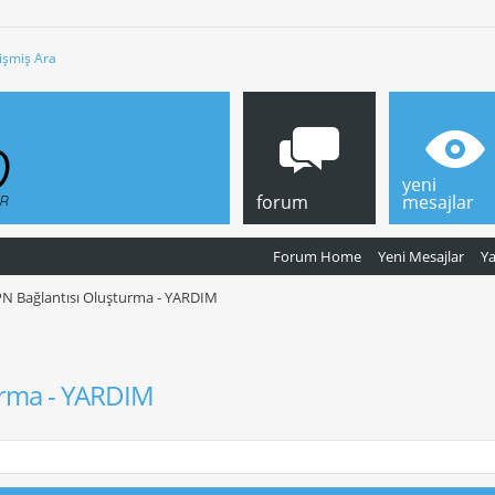
işmiş Ara
yeni
forum
mesajlar
Forum Home
Yeni Mesajlar
Y
N Bağlantısı Oluşturma - YARDIM
urma - YARDIM