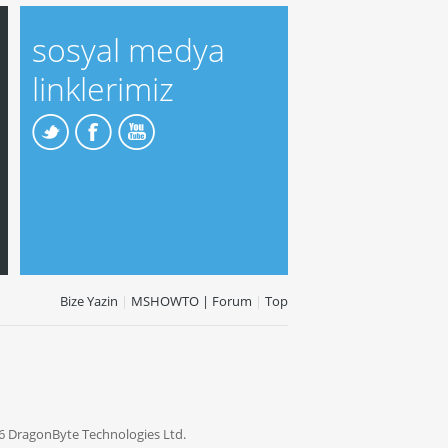
sosyal medya
linklerimiz
Bize Yazin
|
MSHOWTO | Forum
|
Top
6 DragonByte Technologies Ltd.