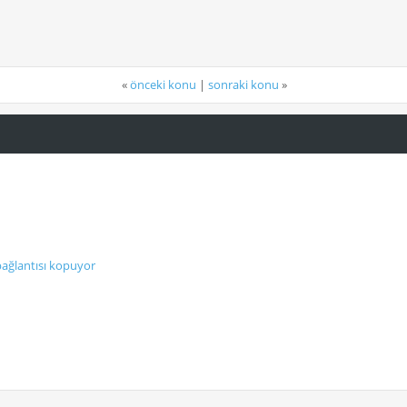
«
önceki konu
|
sonraki konu
»
bağlantısı kopuyor