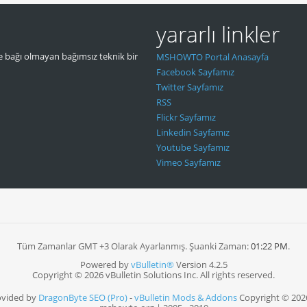
yararlı linkler
 bağı olmayan bağımsız teknik bir
MSHOWTO Portal Anasayfa
Facebook Sayfamız
Twitter Sayfamız
RSS
Flickr Sayfamız
Linkedin Sayfamız
Youtube Sayfamız
Vimeo Sayfamız
Tüm Zamanlar GMT +3 Olarak Ayarlanmış. Şuanki Zaman:
01:22 PM
.
Powered by
vBulletin®
Version 4.2.5
Copyright © 2026 vBulletin Solutions Inc. All rights reserved.
ovided by
DragonByte SEO (Pro)
-
vBulletin Mods & Addons
Copyright © 202