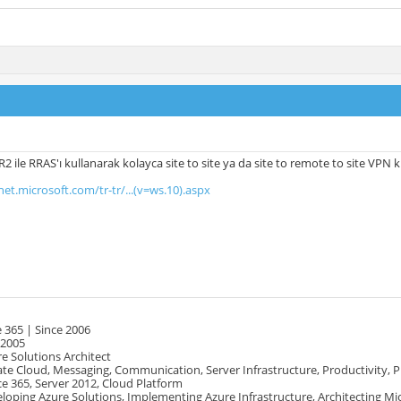
R2 ile RRAS'ı kullanarak kolayca site to site ya da site to remote to site VPN 
net.microsoft.com/tr-tr/...(v=ws.10).aspx
 365 | Since 2006
 2005
e Solutions Architect
te Cloud, Messaging, Communication, Server Infrastructure, Productivity, 
e 365, Server 2012, Cloud Platform
oping Azure Solutions, Implementing Azure Infrastructure, Architecting Mi