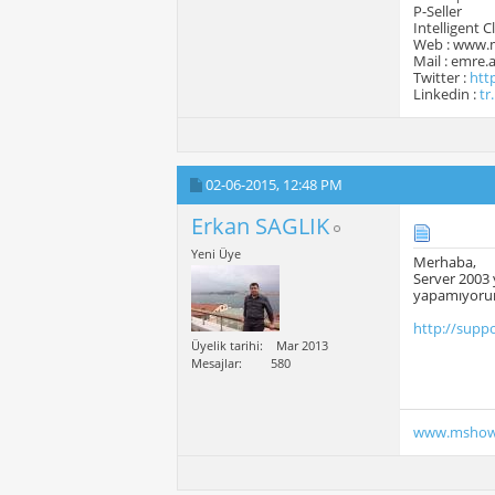
P-Seller
Intelligent 
Web : www.
Mail : emre
Twitter :
htt
Linkedin :
tr
02-06-2015,
12:48 PM
Erkan SAGLIK
Yeni Üye
Merhaba,
Server 2003 
yapamıyorum
http://supp
Üyelik tarihi
Mar 2013
Mesajlar
580
www.mshow