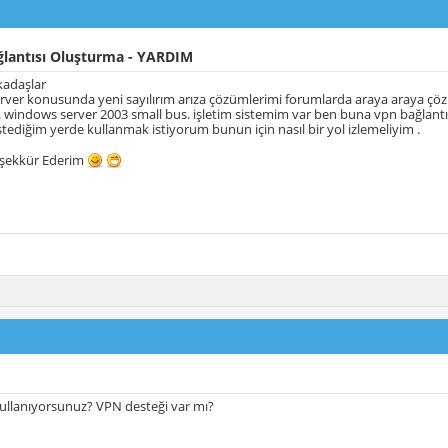
lantısı Oluşturma - YARDIM
adaşlar
ver konusunda yeni sayılırım arıza çözümlerimi forumlarda araya araya çö
windows server 2003 small bus. işletim sistemim var ben buna vpn bağlantı 
istediğim yerde kullanmak istiyorum bunun için nasıl bir yol izlemeliyim .
şekkür Ederim
kullanıyorsunuz? VPN desteği var mı?