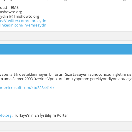
Cloud | EMS
mshowto.org
.aydin [@] mshowto.org
ps://twitter.com/emreaydn
.linkedin.com/in/emreaydn
yapısı artık desteklenmeyen bir ürün. Size tavsiyem sunucunuzun işletim sis
 ama Server 2003 üzerine Vpn kurulumu yapmam gerekiyor diyorsanız aşağıda
ort.microsoft.com/kb/323441/tr
to.org
, Türkiye'nin En İyi Bilişim Portalı