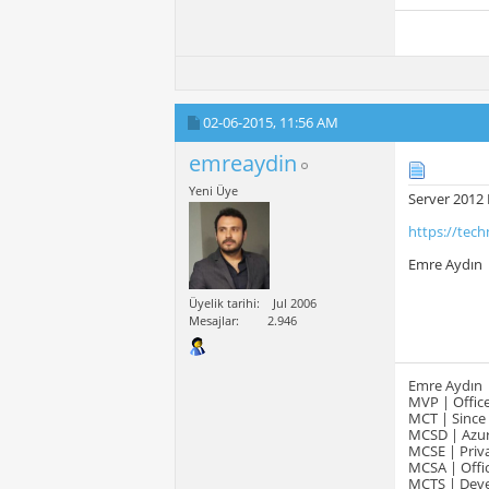
02-06-2015,
11:56 AM
emreaydin
Yeni Üye
Server 2012 
https://tech
Emre Aydın
Üyelik tarihi
Jul 2006
Mesajlar
2.946
Emre Aydın
MVP | Office
MCT | Since
MCSD | Azur
MCSE | Priva
MCSA | Offic
MCTS | Devel