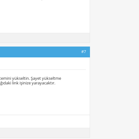
#7
temini yükseltin. Şayet yükseltme
ki link işinize yarayacaktır.