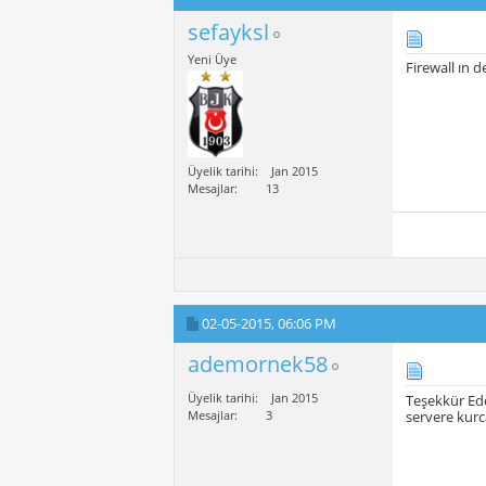
sefayksl
Yeni Üye
Firewall ın 
Üyelik tarihi
Jan 2015
Mesajlar
13
02-05-2015,
06:06 PM
ademornek58
Üyelik tarihi
Jan 2015
Teşekkür Ed
Mesajlar
3
servere kur