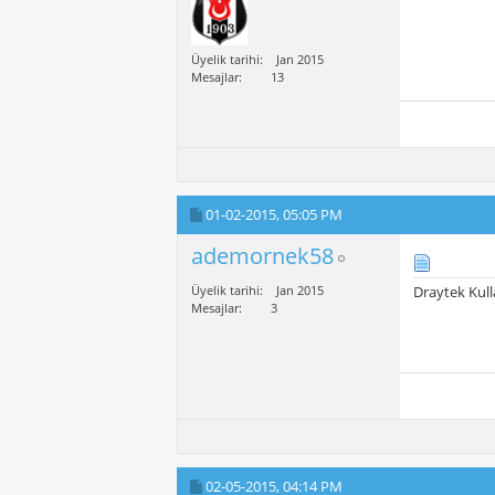
Üyelik tarihi
Jan 2015
Mesajlar
13
01-02-2015,
05:05 PM
ademornek58
Üyelik tarihi
Jan 2015
Draytek Kul
Mesajlar
3
02-05-2015,
04:14 PM