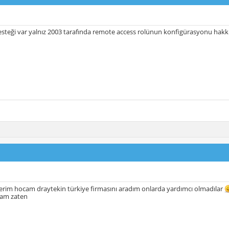
desteği var yalnız 2003 tarafında remote access rolünun konfigürasyonu hakk
erim hocam draytekin türkiye firmasını aradım onlarda yardımcı olmadılar
cam zaten