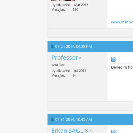
Üyelik tarihi
Mar 2013
Mesajlar
580
www.mshow
07-24-2014,
04:38 PM
Professor
Yeni Üye
Denedim hoc
Üyelik tarihi
Jul 2014
Mesajlar
9
07-31-2014,
10:45 AM
Erkan SAGLIK