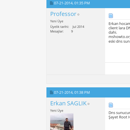
07-21-2014,
01:35 PM
Professor
Yeni Üye
Erkan hocam
Üyelik tarihi
Jul 2014
client lara 
Mesajlar
9
dahi.
mshowto.org 
eski dns sun
07-21-2014,
01:38 PM
Erkan SAGLIK
Yeni Üye
Dns sunucunu
Şayet Root H