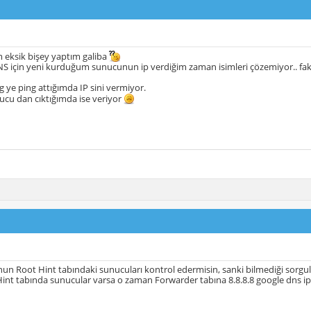
 eksik bişey yaptım galiba
DNS için yeni kurduğum sunucunun ip verdiğim zaman isimleri çözemiyor.. fa
ye ping attığımda IP sini vermiyor.
ucu dan cıktığımda ise veriyor
n Root Hint tabındaki sunucuları kontrol edermisin, sanki bilmediği sorgul
int tabında sunucular varsa o zaman Forwarder tabına 8.8.8.8 google dns ip