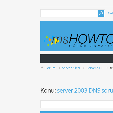
Gel
Forum
Server Ailesi
Server2003
se
Konu:
server 2003 DNS sor