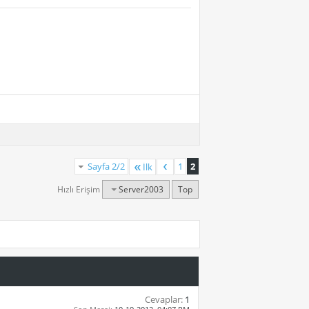
Sayfa 2/2
1
2
İlk
Hızlı Erişim
Server2003
Top
Cevaplar:
1