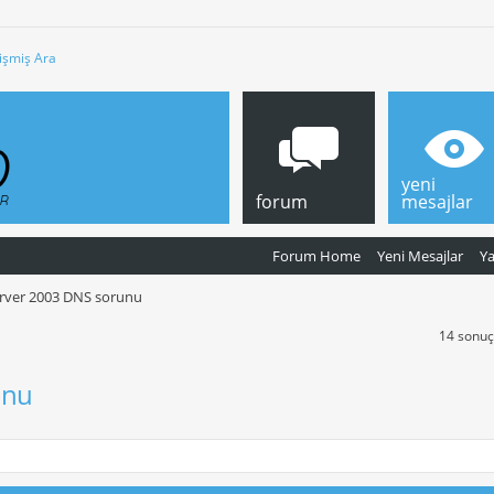
işmiş Ara
yeni
forum
mesajlar
Forum Home
Yeni Mesajlar
Y
rver 2003 DNS sorunu
14 sonuçt
unu