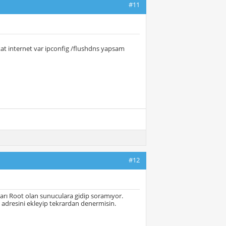
#11
kat internet var ipconfig /flushdns yapsam
#12
arı Root olan sunuculara gidip soramıyor.
 adresini ekleyip tekrardan denermisin.