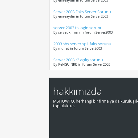
By emreaydin in forum Server2003
Server 2003 Faks Server Sorunu
By emreaydin in forum Server2003
server 2003 ts login sorunu
By servet kirman in forum Server2003
2003 sbs server sp1 faks sorunu
By mu-rat in forum Server2003
Server 2003 r2 açılış sorunu
By PeNGUINRB in forum Server2003
hakkımızda
MSHOWTO, herhangi bir firma ya da kuruluş ile
topluluktur.