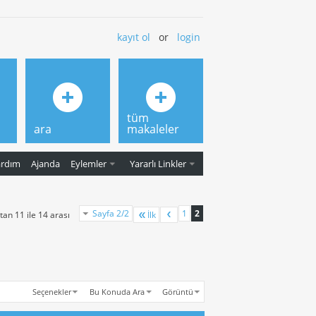
kayıt ol
or
login
tüm
ara
makaleler
ardım
Ajanda
Eylemler
Yararlı Linkler
Sayfa 2/2
1
2
an 11 ile 14 arası
İlk
Seçenekler
Bu Konuda Ara
Görüntü