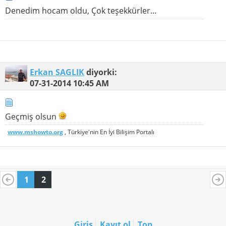
Denedim hocam oldu, Çok teşekkürler...
Erkan SAGLIK
diyorki:
07-31-2014
10:45 AM
Geçmiş olsun
www.mshowto.org
, Türkiye'nin En İyi Bilişim Portalı
1
2
Giriş
Kayıt ol
Top