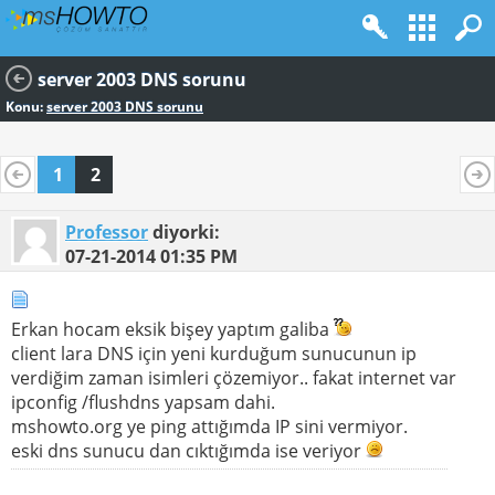
server 2003 DNS sorunu
Konu:
server 2003 DNS sorunu
1
2
Professor
diyorki:
07-21-2014
01:35 PM
Erkan hocam eksik bişey yaptım galiba
client lara DNS için yeni kurduğum sunucunun ip
verdiğim zaman isimleri çözemiyor.. fakat internet var
ipconfig /flushdns yapsam dahi.
mshowto.org ye ping attığımda IP sini vermiyor.
eski dns sunucu dan cıktığımda ise veriyor