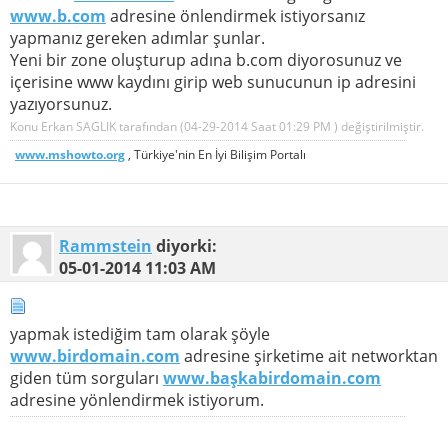
www.b.com
adresine önlendirmek istiyorsanız
yapmanız gereken adımlar şunlar.
Yeni bir zone oluşturup adına b.com diyorosunuz ve
içerisine www kaydını girip web sunucunun ip adresini
yazıyorsunuz.
Konu Erkan SAGLIK tarafından (04-29-2014 Saat
01:29 PM
) değiştirilmiştir.
www.mshowto.org
, Türkiye'nin En İyi Bilişim Portalı
Rammstein
diyorki:
05-01-2014
11:03 AM
yapmak istediğim tam olarak şöyle
www.birdomain.com
adresine şirketime ait networktan
giden tüm sorguları
www.başkabirdomain.com
adresine yönlendirmek istiyorum.