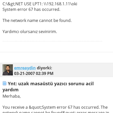
C:\&gt;NET USE LPT1: \\192.168.1.11\oki
System error 67 has occurred.
The network name cannot be found.
Yardımcı olursanız sevinirim.
emreaydin
diyorki:
03-21-2007
02:39 PM
Ynt: uzak masaüstü yazıcı sorunu acil
yardım
Merhaba,
You receive a &quot;System error 67 has occurred. The
network name cannot be found&quot; error message in