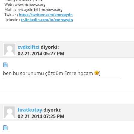
Web : www.mshowto.org
Mail : emre.aydin [@] mshowto.org
Twitter :
https://twitter.com/emreaydn
Linkedin :
tr.linkedin.com/in/emreaydn
cvdtciftci
diyorki:
02-21-2014
05:27 PM
ben bu sorunumu çözdüm Emre hocam
)
firatkutay
diyorki:
02-21-2014
07:25 PM