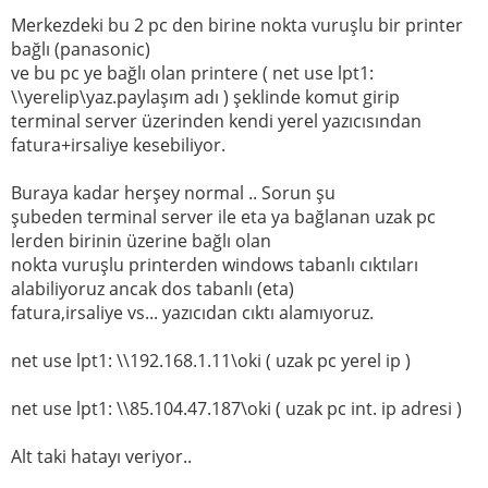
Merkezdeki bu 2 pc den birine nokta vuruşlu bir printer
bağlı (panasonic)
ve bu pc ye bağlı olan printere ( net use lpt1:
\\yerelip\yaz.paylaşım adı ) şeklinde komut girip
terminal server üzerinden kendi yerel yazıcısından
fatura+irsaliye kesebiliyor.
Buraya kadar herşey normal .. Sorun şu
şubeden terminal server ile eta ya bağlanan uzak pc
lerden birinin üzerine bağlı olan
nokta vuruşlu printerden windows tabanlı cıktıları
alabiliyoruz ancak dos tabanlı (eta)
fatura,irsaliye vs... yazıcıdan cıktı alamıyoruz.
net use lpt1: \\192.168.1.11\oki ( uzak pc yerel ip )
net use lpt1: \\85.104.47.187\oki ( uzak pc int. ip adresi )
Alt taki hatayı veriyor..