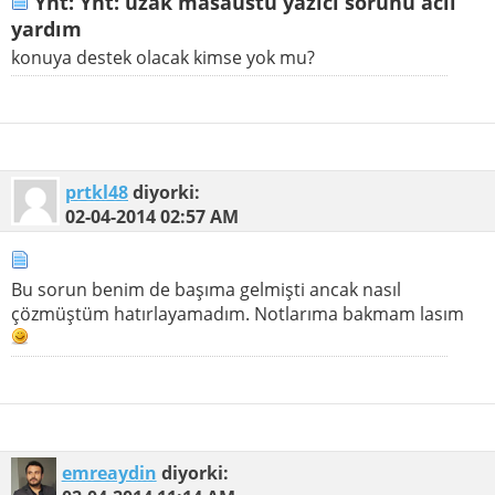
Ynt: Ynt: uzak masaüstü yazıcı sorunu acil
yardım
konuya destek olacak kimse yok mu?
prtkl48
diyorki:
02-04-2014
02:57 AM
Bu sorun benim de başıma gelmişti ancak nasıl
çözmüştüm hatırlayamadım. Notlarıma bakmam lasım
emreaydin
diyorki: