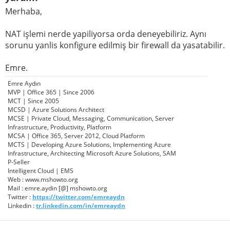
Merhaba,
NAT işlemi nerde yapiliyorsa orda deneyebiliriz. Aynı
sorunu yanlis konfigure edilmiş bir firewall da yasatabilir.
Emre.
Emre Aydın
MVP | Office 365 | Since 2006
MCT | Since 2005
MCSD | Azure Solutions Architect
MCSE | Private Cloud, Messaging, Communication, Server
Infrastructure, Productivity, Platform
MCSA | Office 365, Server 2012, Cloud Platform
MCTS | Developing Azure Solutions, Implementing Azure
Infrastructure, Architecting Microsoft Azure Solutions, SAM
P-Seller
Intelligent Cloud | EMS
Web : www.mshowto.org
Mail : emre.aydin [@] mshowto.org
Twitter :
https://twitter.com/emreaydn
Linkedin :
tr.linkedin.com/in/emreaydn