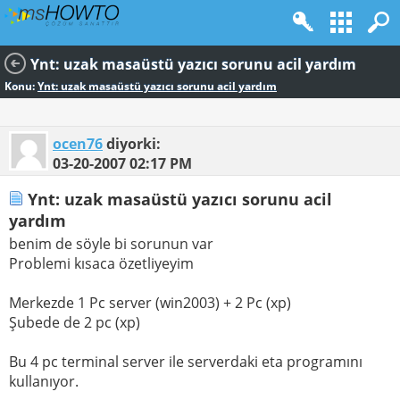
Ynt: uzak masaüstü yazıcı sorunu acil yardım
Konu:
Ynt: uzak masaüstü yazıcı sorunu acil yardım
ocen76
diyorki:
03-20-2007
02:17 PM
Ynt: uzak masaüstü yazıcı sorunu acil
yardım
benim de söyle bi sorunun var
Problemi kısaca özetliyeyim
Merkezde 1 Pc server (win2003) + 2 Pc (xp)
Şubede de 2 pc (xp)
Bu 4 pc terminal server ile serverdaki eta programını
kullanıyor.