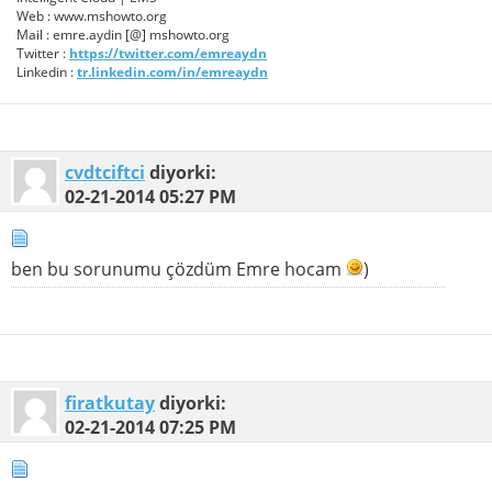
Web : www.mshowto.org
Mail : emre.aydin [@] mshowto.org
Twitter :
https://twitter.com/emreaydn
Linkedin :
tr.linkedin.com/in/emreaydn
cvdtciftci
diyorki:
02-21-2014
05:27 PM
ben bu sorunumu çözdüm Emre hocam
)
firatkutay
diyorki:
02-21-2014
07:25 PM