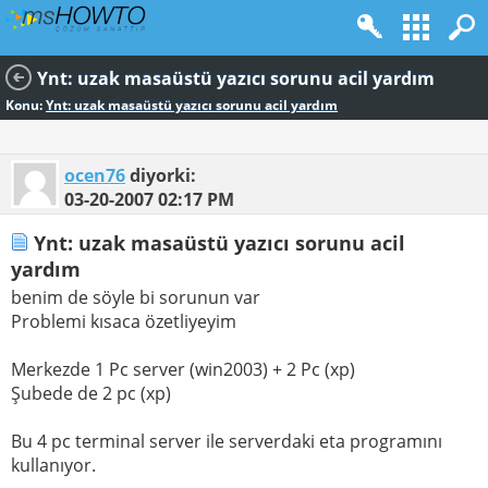
Ynt: uzak masaüstü yazıcı sorunu acil yardım
Konu:
Ynt: uzak masaüstü yazıcı sorunu acil yardım
ocen76
diyorki:
03-20-2007
02:17 PM
Ynt: uzak masaüstü yazıcı sorunu acil
yardım
benim de söyle bi sorunun var
Problemi kısaca özetliyeyim
Merkezde 1 Pc server (win2003) + 2 Pc (xp)
Şubede de 2 pc (xp)
Bu 4 pc terminal server ile serverdaki eta programını
kullanıyor.