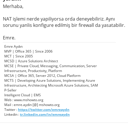
Merhaba,
NAT işlemi nerde yapiliyorsa orda deneyebiliriz. Aynı
sorunu yanlis konfigure edilmiş bir firewall da yasatabilir.
Emre.
Emre Aydın
MVP | Office 365 | Since 2006
MCT | Since 2005
MCSD | Azure Solutions Architect
MCSE | Private Cloud, Messaging, Communication, Server
Infrastructure, Productivity, Platform
MCSA | Office 365, Server 2012, Cloud Platform
MCTS | Developing Azure Solutions, Implementing Azure
Infrastructure, Architecting Microsoft Azure Solutions, SAM
P-Seller
Intelligent Cloud | EMS
Web : www.mshowto.org
Mail : emre.aydin [@] mshowto.org
Twitter :
https://twitter.com/emreaydn
Linkedin :
tr.linkedin.com/in/emreaydn