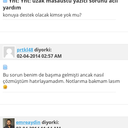
Ynt: Ynt: uzak masaüstü yazıcı sorunu acil
yardım
konuya destek olacak kimse yok mu?
prtkl48
diyorki:
02-04-2014
02:57 AM
Bu sorun benim de başıma gelmişti ancak nasıl
çözmüştüm hatırlayamadım. Notlarıma bakmam lasım
emreaydin
diyorki: