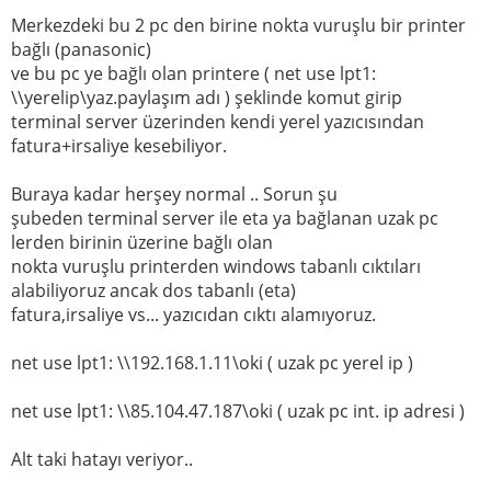
Merkezdeki bu 2 pc den birine nokta vuruşlu bir printer
bağlı (panasonic)
ve bu pc ye bağlı olan printere ( net use lpt1:
\\yerelip\yaz.paylaşım adı ) şeklinde komut girip
terminal server üzerinden kendi yerel yazıcısından
fatura+irsaliye kesebiliyor.
Buraya kadar herşey normal .. Sorun şu
şubeden terminal server ile eta ya bağlanan uzak pc
lerden birinin üzerine bağlı olan
nokta vuruşlu printerden windows tabanlı cıktıları
alabiliyoruz ancak dos tabanlı (eta)
fatura,irsaliye vs... yazıcıdan cıktı alamıyoruz.
net use lpt1: \\192.168.1.11\oki ( uzak pc yerel ip )
net use lpt1: \\85.104.47.187\oki ( uzak pc int. ip adresi )
Alt taki hatayı veriyor..