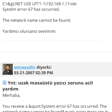
C:\&gt;NET USE LPT1: \\192.168.1.11\oki
System error 67 has occurred.
The network name cannot be found.
Yardımcı olursanız sevinirim.
emreaydin
diyorki:
03-21-2007
02:39 PM
Ynt: uzak masaüstü yazıcı sorunu acil
yardım
Merhaba,
You receive a &quot;System error 67 has occurred. The
network name cannot be found&quot; error message in