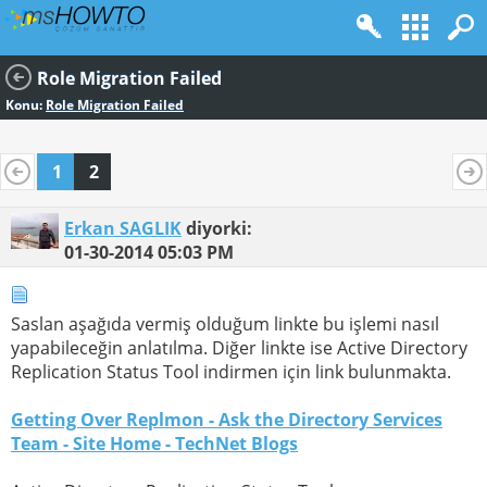
Role Migration Failed
Konu:
Role Migration Failed
1
2
Erkan SAGLIK
diyorki:
01-30-2014
05:03 PM
Saslan aşağıda vermiş olduğum linkte bu işlemi nasıl
yapabileceğin anlatılma. Diğer linkte ise Active Directory
Replication Status Tool indirmen için link bulunmakta.
Getting Over Replmon - Ask the Directory Services
Team - Site Home - TechNet Blogs