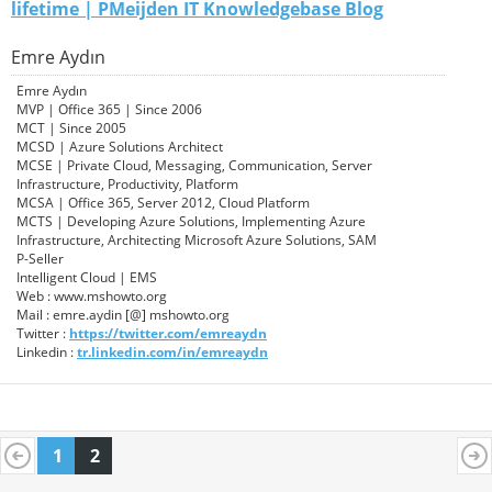
lifetime | PMeijden IT Knowledgebase Blog
Emre Aydın
Emre Aydın
MVP | Office 365 | Since 2006
MCT | Since 2005
MCSD | Azure Solutions Architect
MCSE | Private Cloud, Messaging, Communication, Server
Infrastructure, Productivity, Platform
MCSA | Office 365, Server 2012, Cloud Platform
MCTS | Developing Azure Solutions, Implementing Azure
Infrastructure, Architecting Microsoft Azure Solutions, SAM
P-Seller
Intelligent Cloud | EMS
Web : www.mshowto.org
Mail : emre.aydin [@] mshowto.org
Twitter :
https://twitter.com/emreaydn
Linkedin :
tr.linkedin.com/in/emreaydn
1
2