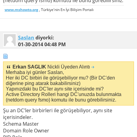
(netdom query fsmo) komutu ile bunu görebilirsiniz.
www.mshowto.org
, Türkiye'nin En İyi Bilişim Portalı
Saslan
diyorki:
01-30-2014
04:48 PM
Erkan SAGLIK
Nickli Üyeden Alıntı
Merhaba iyi günler Saslan,
Her iki DC birbiri ile görüşebiliyor mu? (Bir DC'den
diğerine ping atarak bakabilirsiniz)
Yapınızdaki bu DC'ler aynı site içerisinde mi?
Active Directory Rolleri hangi DC'unuzda bulunmakta
(netdom query fsmo) komutu ile bunu görebilirsiniz.
Şu an DC'ler birbirleri ile görüşebiliyor, aynı site
içerisindeler.
Schema Master
Domain Role Owner