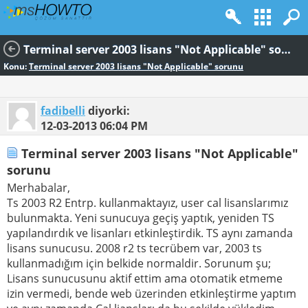
Terminal server 2003 lisans "Not Applicable" sorunu
Konu:
Terminal server 2003 lisans "Not Applicable" sorunu
fadibelli
diyorki:
12-03-2013
06:04 PM
Terminal server 2003 lisans "Not Applicable"
sorunu
Merhabalar,
Ts 2003 R2 Entrp. kullanmaktayız, user cal lisanslarımız
bulunmakta. Yeni sunucuya geçiş yaptık, yeniden TS
yapılandırdık ve lisanları etkinleştirdik. TS aynı zamanda
lisans sunucusu. 2008 r2 ts tecrübem var, 2003 ts
kullanmadığım için belkide normaldir. Sorunum şu;
Lisans sunucusunu aktif ettim ama otomatik etmeme
izin vermedi, bende web üzerinden etkinleştirme yaptım