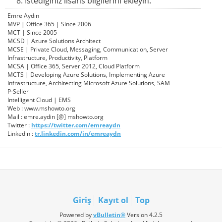
İstediğiniz lisans bilgilerini ekleyin.
Emre Aydın
MVP | Office 365 | Since 2006
MCT | Since 2005
MCSD | Azure Solutions Architect
MCSE | Private Cloud, Messaging, Communication, Server
Infrastructure, Productivity, Platform
MCSA | Office 365, Server 2012, Cloud Platform
MCTS | Developing Azure Solutions, Implementing Azure
Infrastructure, Architecting Microsoft Azure Solutions, SAM
P-Seller
Intelligent Cloud | EMS
Web : www.mshowto.org
Mail : emre.aydin [@] mshowto.org
Twitter :
https://twitter.com/emreaydn
Linkedin :
tr.linkedin.com/in/emreaydn
Giriş
Kayıt ol
Top
Powered by
vBulletin®
Version 4.2.5