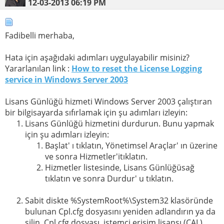
12-03-2013
06:19 PM
Fadibelli merhaba,
Hata için aşağıdaki adımları uygulayabilir misiniz?
Yararlanılan link :
How to reset the License Logging
service in Windows Server 2003
Lisans Günlüğü hizmeti Windows Server 2003 çalıştıran
bir bilgisayarda sıfırlamak için şu adımları izleyin:
Lisans Günlüğü hizmetini durdurun. Bunu yapmak
için şu adımları izleyin:
Başlat' ı tıklatın, Yönetimsel Araçlar' ın üzerine
ve sonra Hizmetler'itıklatın.
Hizmetler listesinde, Lisans Günlüğüsağ
tıklatın ve sonra Durdur' u tıklatın.
Sabit diskte %SystemRoot%\System32 klasöründe
bulunan Cpl.cfg dosyasını yeniden adlandırın ya da
silin. Cpl.cfg dosyası, istemci erişim lisansı (CAL)