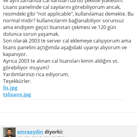
ve aynı zamanda Cal liansları da bu şekilde yükledim.
Lisans panelinde cal sayılarını görebiliyorum ancak,
resimdeki gibi "not applicable", kullanılamaz demekte. Bu
normal midir? kullanıcılarım bağlanabiliyor sorunsuz
ama endişem geçici lisanstan çekmesi ve 120 gün
dolunca sorun yaşamak.
Son olarak 2003 te server cal eklemeye calışıyorum ama
lisans panelini açtığımda aşağıdaki uyarıyı alıyorum ve
kapanıyor.
Ayrıca 2003 te alınan cal lisansları kimin aldığını vs.
görebiliyor muyum?
Yardımlarınızı rica ediyorum.
Teşekkürler.
lis.jpg
tslisans.jpg
emreaydin
diyorki: