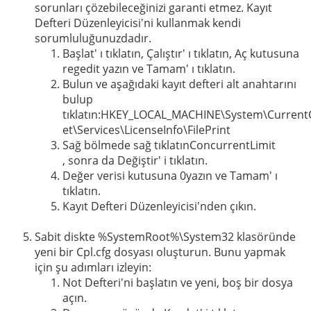
sorunları çözebileceğinizi garanti etmez. Kayıt
Defteri Düzenleyicisi'ni kullanmak kendi
sorumluluğunuzdadır.
Başlat' ı tıklatın, Çalıştır' ı tıklatın, Aç kutusuna
regedit yazın ve Tamam' ı tıklatın.
Bulun ve aşağıdaki kayıt defteri alt anahtarını
bulup
tıklatın:HKEY_LOCAL_MACHINE\System\Current
et\Services\LicenseInfo\FilePrint
Sağ bölmede sağ tıklatınConcurrentLimit
, sonra da Değiştir' i tıklatın.
Değer verisi kutusuna 0yazın ve Tamam' ı
tıklatın.
Kayıt Defteri Düzenleyicisi'nden çıkın.
Sabit diskte %SystemRoot%\System32 klasöründe
yeni bir Cpl.cfg dosyası oluşturun. Bunu yapmak
için şu adımları izleyin:
Not Defteri'ni başlatın ve yeni, boş bir dosya
açın.