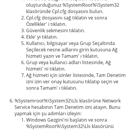
oluşturduğunuz %SystemRoot%\System32
klasöründe Cpl.cfg dosyasını bulun.
Cpl.cfg dosyasını sağ tıklatın ve sonra
Özellikler' i tıklatın.
Güvenlik sekmesini tıklatın.
Ekle' yi tıklatın.
Kullanıcı, bilgisayar veya Grup Seçaltında
Seçilecek nesne adlarını girin kutusuna Ağ
hizmeti yazın ve Tamam' ı tıklatın.
Grup veya kullanıcı adları listesinde, Ağ
hizmeti' ni tıklatın.
Ağ hizmeti için izinler listesinde, Tam Denetim
izni izin ver onay kutusunu tıklatıp seçin ve
sonra Tamam' ı tıklatın.
%Systemroot%\System32\Lls klasörüne Network
Service hesabının Tam Denetim izni atayın. Bunu
yapmak için şu adımları izleyin:
Windows Gezgini'ni başlatın ve sonra
%SystemRoot%\System32\Lls klasörünü