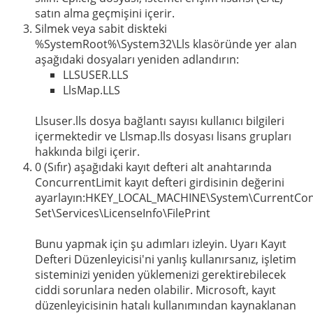
satın alma geçmişini içerir.
Silmek veya sabit diskteki
%SystemRoot%\System32\Lls klasöründe yer alan
aşağıdaki dosyaları yeniden adlandırın:
LLSUSER.LLS
LlsMap.LLS
Llsuser.lls dosya bağlantı sayısı kullanıcı bilgileri
içermektedir ve Llsmap.lls dosyası lisans grupları
hakkında bilgi içerir.
0 (Sıfır) aşağıdaki kayıt defteri alt anahtarında
ConcurrentLimit kayıt defteri girdisinin değerini
ayarlayın:HKEY_LOCAL_MACHINE\System\CurrentCon
Set\Services\LicenseInfo\FilePrint
Bunu yapmak için şu adımları izleyin. Uyarı Kayıt
Defteri Düzenleyicisi'ni yanlış kullanırsanız, işletim
sisteminizi yeniden yüklemenizi gerektirebilecek
ciddi sorunlara neden olabilir. Microsoft, kayıt
düzenleyicisinin hatalı kullanımından kaynaklanan