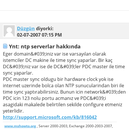
Düzgün
diyorki:
02-07-2007
07:15 PM
Ynt: ntp serverlar hakkında
Eger domain&#039;iniz var ise varsayılan olarak
istemciler DC makine ile time sync yaparlar. Bir kaç
DC&#039;niz var ise de DC&#039;ler PDC master ile time
sync yaparlar.
PDC master sync oldugu bir hardware clock yok ise
internet uzerinde bolca olan NTP sunucularindan biri ile
time sync yaptırabilirsiniz. Bunun icin network&#039;den
PDC icin 123 nolu portu acmanız ve PDC&#039;i
asagidaki makalede belirtilen sekilde configure etmeniz
yeterlidir.
http://support.microsoft.com/kb/816042
www.mshowto.org
, Server 2000-2003, Exchange 2000-2003-2007,