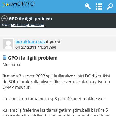
GPO ile ilgili problem
Konu:
GPO ile ilgili problem
burakkarakus
diyorki:
04-27-2011
11:51 AM
GPO ile ilgili problem
Merhaba
firmada 3 server 2003 sp1 kullanılıyor..biri DC diğer ikisi
de SQL olarak kullanılıyor..fileserver olarak da ayriyeten
QNAP mevcut..
kullanıcıların tamamı xp sp3 pro. 40 adet makine var
kullanıcı şifrelerine kısıtlama getirmiştim.belli bi süre 5
kez yanlış şifre girilen hesaplar admin müdahale edene