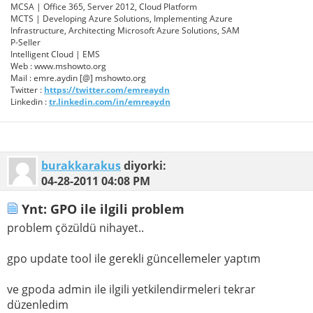
MCSA | Office 365, Server 2012, Cloud Platform
MCTS | Developing Azure Solutions, Implementing Azure
Infrastructure, Architecting Microsoft Azure Solutions, SAM
P-Seller
Intelligent Cloud | EMS
Web : www.mshowto.org
Mail : emre.aydin [@] mshowto.org
Twitter :
https://twitter.com/emreaydn
Linkedin :
tr.linkedin.com/in/emreaydn
burakkarakus
diyorki:
04-28-2011
04:08 PM
Ynt: GPO ile ilgili problem
problem çözüldü nihayet..
gpo update tool ile gerekli güncellemeler yaptım
ve gpoda admin ile ilgili yetkilendirmeleri tekrar
düzenledim