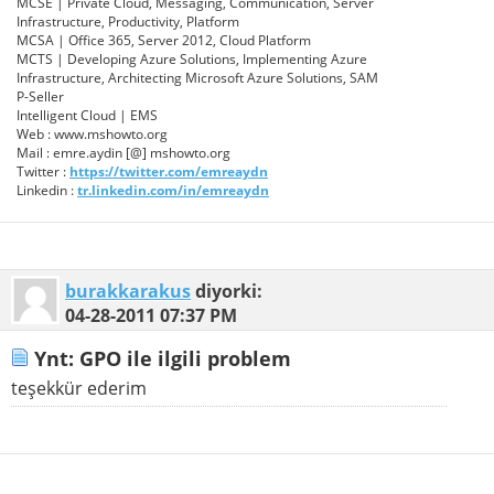
MCSE | Private Cloud, Messaging, Communication, Server
Infrastructure, Productivity, Platform
MCSA | Office 365, Server 2012, Cloud Platform
MCTS | Developing Azure Solutions, Implementing Azure
Infrastructure, Architecting Microsoft Azure Solutions, SAM
P-Seller
Intelligent Cloud | EMS
Web : www.mshowto.org
Mail : emre.aydin [@] mshowto.org
Twitter :
https://twitter.com/emreaydn
Linkedin :
tr.linkedin.com/in/emreaydn
burakkarakus
diyorki:
04-28-2011
07:37 PM
Ynt: GPO ile ilgili problem
teşekkür ederim