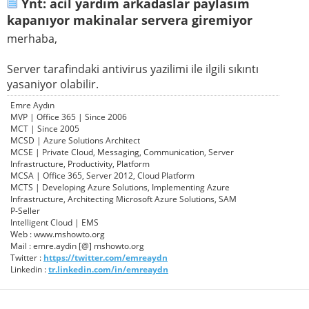
Ynt: acil yardım arkadaslar paylasım
kapanıyor makinalar servera giremiyor
merhaba,
Server tarafindaki antivirus yazilimi ile ilgili sıkıntı
yasaniyor olabilir.
Emre Aydın
MVP | Office 365 | Since 2006
MCT | Since 2005
MCSD | Azure Solutions Architect
MCSE | Private Cloud, Messaging, Communication, Server
Infrastructure, Productivity, Platform
MCSA | Office 365, Server 2012, Cloud Platform
MCTS | Developing Azure Solutions, Implementing Azure
Infrastructure, Architecting Microsoft Azure Solutions, SAM
P-Seller
Intelligent Cloud | EMS
Web : www.mshowto.org
Mail : emre.aydin [@] mshowto.org
Twitter :
https://twitter.com/emreaydn
Linkedin :
tr.linkedin.com/in/emreaydn