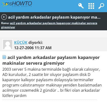
acil yardım arkadaslar paylasım kapanıyor makinalar servera giremiyor
Konu:
acil yardım arkadaslar paylasım kapanıyor makinalar servera
giremiyor
KÜÇÜK
diyorki:
12-27-2006
11:37 AM
acil yardım arkadaslar paylasım kapanıyor
makinalar servera giremiyor
2003 server 5 makina terminalde bağlı olarak calısıyor,
AD kuruludur, 2 saatte bir oluyor paylasım disk D
kapanıyor kalkıyor paylasımı dolayısıyla terminaller
programı calıstıramıyor makinayı yeniden baslatmadan
acılmıyor cozemedik 2 gündür .. bi fikri olan arkadaslar
lütfen yardım