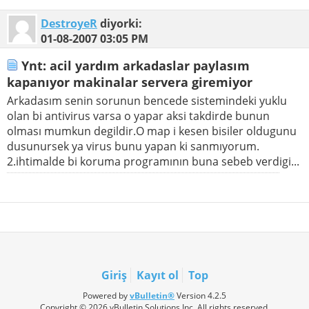
DestroyeR
diyorki:
01-08-2007
03:05 PM
Ynt: acil yardım arkadaslar paylasım
kapanıyor makinalar servera giremiyor
Arkadasım senin sorunun bencede sistemindeki yuklu
olan bi antivirus varsa o yapar aksi takdirde bunun
olması mumkun degildir.O map i kesen bisiler oldugunu
dusunursek ya virus bunu yapan ki sanmıyorum.
2.ihtimalde bi koruma programının buna sebeb verdigi...
Giriş
Kayıt ol
Top
Powered by
vBulletin®
Version 4.2.5
Copyright © 2026 vBulletin Solutions Inc. All rights reserved.