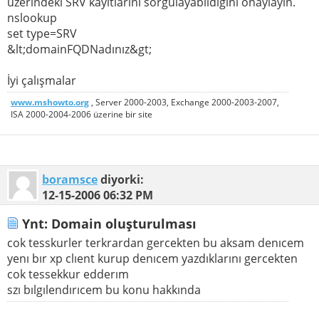
üzerindeki SRV kayıtlarını sorgulayabildiğini onaylayın.
nslookup
set type=SRV
&lt;domainFQDNadınız&gt;
İyi çalışmalar
www.mshowto.org
, Server 2000-2003, Exchange 2000-2003-2007,
ISA 2000-2004-2006 üzerine bir site
boramsce
diyorki:
12-15-2006
06:32 PM
Ynt: Domain oluşturulması
cok tesskurler terkrardan gercekten bu aksam denıcem
yenı bır xp clıent kurup denıcem yazdıklarını gercekten
cok tessekkur edderım
szı bılgılendırıcem bu konu hakkında