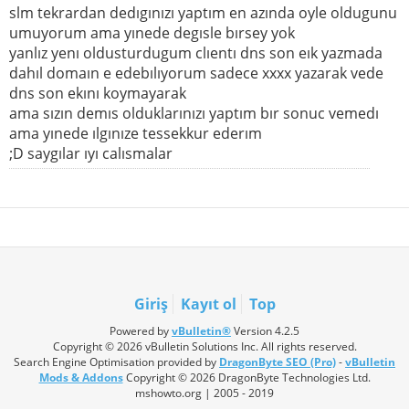
slm tekrardan dedıgınızı yaptım en azında oyle oldugunu
umuyorum ama yınede degısle bırsey yok
yanlız yenı oldusturdugum clıentı dns son eık yazmada
dahıl domaın e edebılıyorum sadece xxxx yazarak vede
dns son ekını koymayarak
ama sızın demıs olduklarınızı yaptım bır sonuc vemedı
ama yınede ılgınıze tessekkur ederım
;D saygılar ıyı calısmalar
Giriş
Kayıt ol
Top
Powered by
vBulletin®
Version 4.2.5
Copyright © 2026 vBulletin Solutions Inc. All rights reserved.
Search Engine Optimisation provided by
DragonByte SEO (Pro)
-
vBulletin
Mods & Addons
Copyright © 2026 DragonByte Technologies Ltd.
mshowto.org | 2005 - 2019