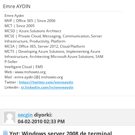
Emre AYDIN
Emre Aydın
MVP | Office 365 | Since 2006
MCT | Since 2005
MCSD | Azure Solutions Architect
MCSE | Private Cloud, Messaging, Communication, Server
Infrastructure, Productivity, Platform
MCSA | Office 365, Server 2012, Cloud Platform
MCTS | Developing Azure Solutions, Implementing Azure
Infrastructure, Architecting Microsoft Azure Solutions, SAM
P-Seller
Intelligent Cloud | EMS
Web : www.mshowto.org
Mail : emre.aydin [@] mshowto.org
Twitter :
https://twitter.com/emreaydn
Linkedin :
tr.linkedin.com/in/emreaydn
secgin
diyorki:
04-02-2010
02:33 PM
Ynt: Windows server 2008 de terminal