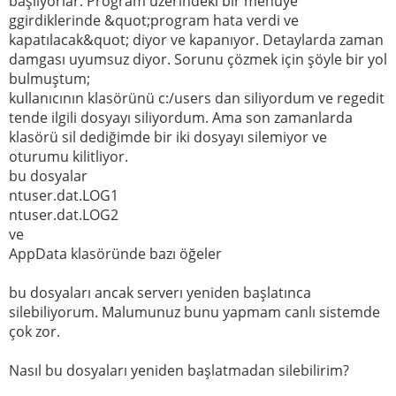
başlıyorlar. Program üzerindeki bir menuye
ggirdiklerinde &quot;program hata verdi ve
kapatılacak&quot; diyor ve kapanıyor. Detaylarda zaman
damgası uyumsuz diyor. Sorunu çözmek için şöyle bir yol
bulmuştum;
kullanıcının klasörünü c:/users dan siliyordum ve regedit
tende ilgili dosyayı siliyordum. Ama son zamanlarda
klasörü sil dediğimde bir iki dosyayı silemiyor ve
oturumu kilitliyor.
bu dosyalar
ntuser.dat.LOG1
ntuser.dat.LOG2
ve
AppData klasöründe bazı öğeler
bu dosyaları ancak serverı yeniden başlatınca
silebiliyorum. Malumunuz bunu yapmam canlı sistemde
çok zor.
Nasıl bu dosyaları yeniden başlatmadan silebilirim?