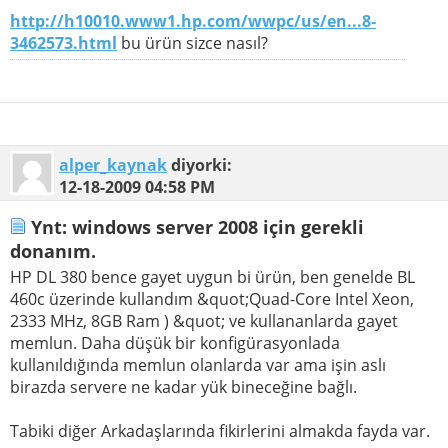
http://h10010.www1.hp.com/wwpc/us/en...8-
3462573.html
bu ürün sizce nasıl?
alper_kaynak
diyorki:
12-18-2009
04:58 PM
Ynt: windows server 2008 için gerekli
donanım.
HP DL 380 bence gayet uygun bi ürün, ben genelde BL
460c üzerinde kullandım &quot;Quad-Core Intel Xeon,
2333 MHz, 8GB Ram ) &quot; ve kullananlarda gayet
memlun. Daha düşük bir konfigürasyonlada
kullanıldığında memlun olanlarda var ama işin aslı
birazda servere ne kadar yük bineceğine bağlı.
Tabiki diğer Arkadaşlarında fikirlerini almakda fayda var.