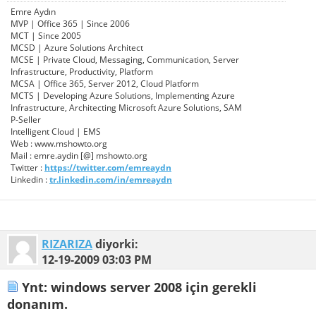
Emre Aydın
MVP | Office 365 | Since 2006
MCT | Since 2005
MCSD | Azure Solutions Architect
MCSE | Private Cloud, Messaging, Communication, Server
Infrastructure, Productivity, Platform
MCSA | Office 365, Server 2012, Cloud Platform
MCTS | Developing Azure Solutions, Implementing Azure
Infrastructure, Architecting Microsoft Azure Solutions, SAM
P-Seller
Intelligent Cloud | EMS
Web : www.mshowto.org
Mail : emre.aydin [@] mshowto.org
Twitter :
https://twitter.com/emreaydn
Linkedin :
tr.linkedin.com/in/emreaydn
RIZARIZA
diyorki:
12-19-2009
03:03 PM
Ynt: windows server 2008 için gerekli
donanım.