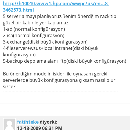
http://h10010.www1.hp.com/wwpc/us/en...8-
3462573.html
5 server almayı planlıyoruz.Benim önerdğim rack tipi
güzel bir kabinle yer kaplamaz.
1-ad (normal konfigürasyon)
2-isa(normal konfigürasyon)
3-exchange(diski büyük konfigürasyon)
4-fileserver+wsus+local intranet(diski büyük
konfigürasyon)
5-backup depolama alanı+ftp(diski büyük konfigürasyon)
Bu önerdiğim modelin iskleri ile oynasam gerekli
serverlerde büyük konfigürasyona çıksam nasıl olur
sizce?
fatihteke
diyorki:
12-18-2009
06:31 PM