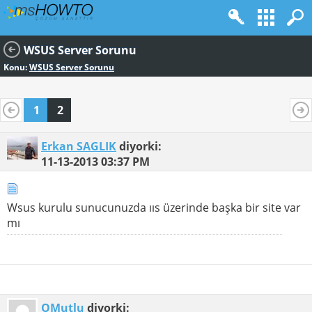
WSUS Server Sorunu
Konu:
WSUS Server Sorunu
1
2
Erkan SAGLIK
diyorki:
11-13-2013
03:37 PM
Wsus kurulu sunucunuzda ııs üzerinde başka bir site var
mı
OMutlu
diyorki: