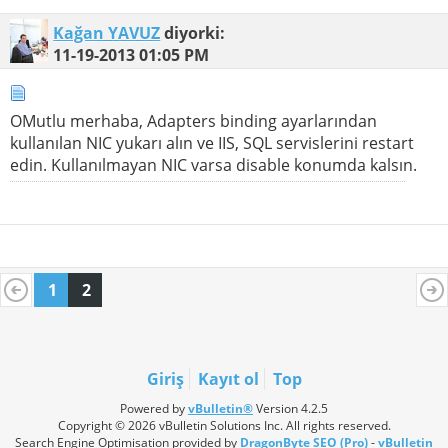
Kağan YAVUZ
diyorki:
11-19-2013
01:05 PM
OMutlu merhaba, Adapters binding ayarlarından
kullanılan NIC yukarı alın ve IIS, SQL servislerini restart
edin. Kullanılmayan NIC varsa disable konumda kalsın.
1
2
Giriş
Kayıt ol
Top
Powered by
vBulletin®
Version 4.2.5
Copyright © 2026 vBulletin Solutions Inc. All rights reserved.
Search Engine Optimisation provided by
DragonByte SEO (Pro)
-
vBulletin