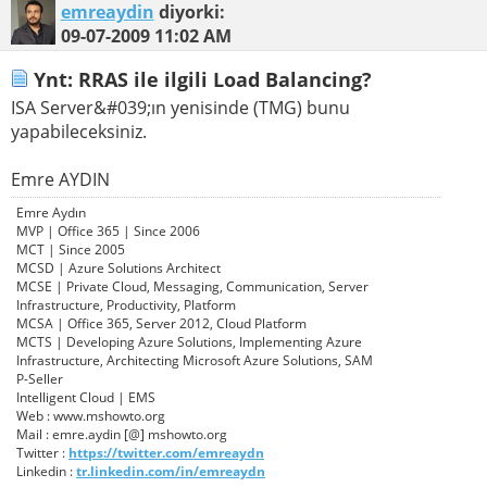
emreaydin
diyorki:
09-07-2009
11:02 AM
Ynt: RRAS ile ilgili Load Balancing?
ISA Server&#039;ın yenisinde (TMG) bunu
yapabileceksiniz.
Emre AYDIN
Emre Aydın
MVP | Office 365 | Since 2006
MCT | Since 2005
MCSD | Azure Solutions Architect
MCSE | Private Cloud, Messaging, Communication, Server
Infrastructure, Productivity, Platform
MCSA | Office 365, Server 2012, Cloud Platform
MCTS | Developing Azure Solutions, Implementing Azure
Infrastructure, Architecting Microsoft Azure Solutions, SAM
P-Seller
Intelligent Cloud | EMS
Web : www.mshowto.org
Mail : emre.aydin [@] mshowto.org
Twitter :
https://twitter.com/emreaydn
Linkedin :
tr.linkedin.com/in/emreaydn