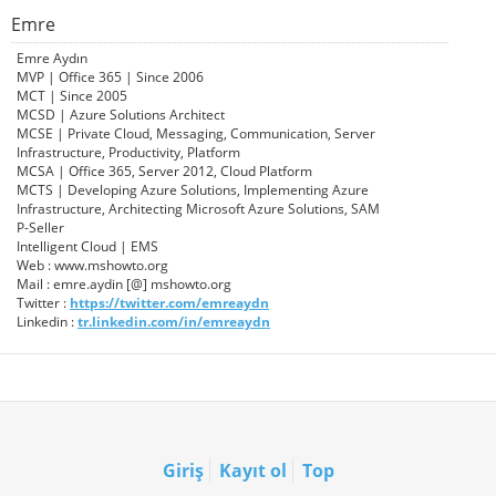
Emre
Emre Aydın
MVP | Office 365 | Since 2006
MCT | Since 2005
MCSD | Azure Solutions Architect
MCSE | Private Cloud, Messaging, Communication, Server
Infrastructure, Productivity, Platform
MCSA | Office 365, Server 2012, Cloud Platform
MCTS | Developing Azure Solutions, Implementing Azure
Infrastructure, Architecting Microsoft Azure Solutions, SAM
P-Seller
Intelligent Cloud | EMS
Web : www.mshowto.org
Mail : emre.aydin [@] mshowto.org
Twitter :
https://twitter.com/emreaydn
Linkedin :
tr.linkedin.com/in/emreaydn
Giriş
Kayıt ol
Top