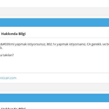
 Hakkında Bilgi
x&#039;mi yapmak istiyorsunuz, 802.1x yapmak istiyorsanız, CA gerekli, ve bu
ı.
za takılan?
uniccan.com