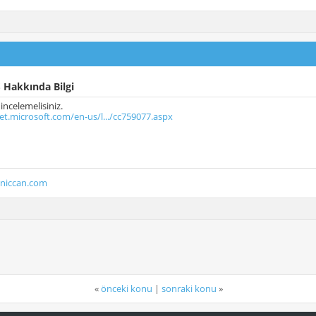
 Hakkında Bilgi
incelemelisiniz.
et.microsoft.com/en-us/l.../cc759077.aspx
uniccan.com
«
önceki konu
|
sonraki konu
»