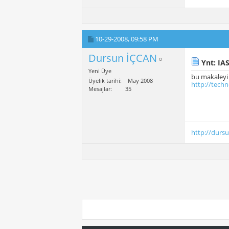
10-29-2008,
09:58 PM
Dursun İÇCAN
Ynt: IAS
Yeni Üye
bu makaleyi 
Üyelik tarihi
May 2008
http://techn
Mesajlar
35
http://durs