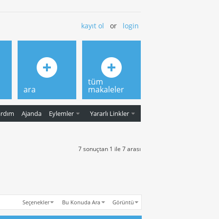
kayıt ol
or
login
tüm
ara
makaleler
ardım
Ajanda
Eylemler
Yararlı Linkler
7 sonuçtan 1 ile 7 arası
Seçenekler
Bu Konuda Ara
Görüntü