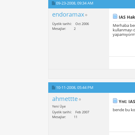
09-23-2008,
09:34 AM
endoramax
IAS Hak
Üyelik tarihi
Oct 2006
Merhaba ben 
Mesajlar
2
kullanmayı d
yapamıyormuy
10-11-2008,
05:44 PM
ahmettte
Ynt: IAS
Yeni Üye
bende bu k
Üyelik tarihi
Feb 2007
Mesajlar
11