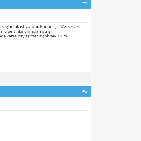
#1
i sağlamak istiyorum. Bunun için IAS server ı
rmu sertifika olmadan bu işi
ede varsa paylaşırsanız çok sevinirim.
#2