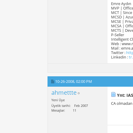
Emre Aydın
MVP | Office
MCT | Since
MCSD | Azur
MCSE | Priva
MCSA | Offic
MCTS | Devel
P-Seller
Intelligent 
Web : www.
Mail : emre
Twitter :
htt
Linkedin :
tr
10-26-2008,
02:00 PM
ahmettte
Ynt: IAS
Yeni Üye
CA olmadan s
Üyelik tarihi
Feb 2007
Mesajlar
11