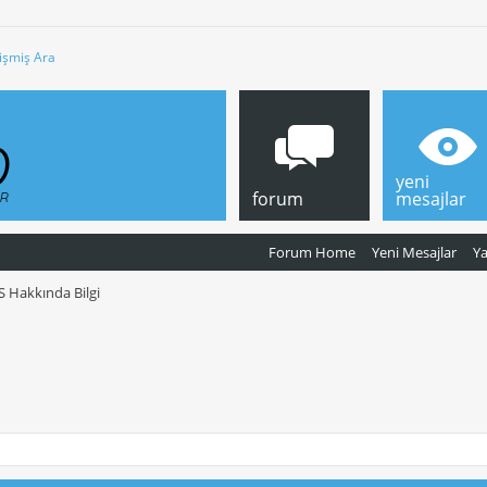
işmiş Ara
yeni
forum
mesajlar
Forum Home
Yeni Mesajlar
Y
S Hakkında Bilgi