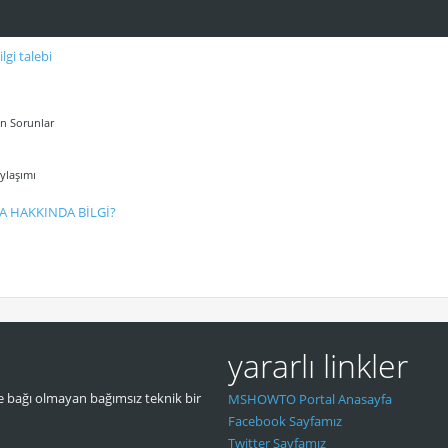
lgi talebi
an Sorunlar
aylaşımı
A HAKKINDA BİLGİ?
yararlı linkler
 bağı olmayan bağımsız teknik bir
MSHOWTO Portal Anasayfa
Facebook Sayfamız
Twitter Sayfamız