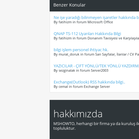
Benzer Konular
Ne işe yaradığı bilinmeyen işaretler hakkında bi
By fatihizm in forum Microsoft Office
QNAP TS-112 Uyarıları Hakkında Bilgi
By fatihizm in forum Donanım Tavsiyesi ve Karşılaşıl
bilgi işlem personel ihtiyac hk.
By murat_doruk in forum Sarı Sayfalar, İlanlar / CV P
YAZICILAR - ÇİFT YÖNLÜ/TEK YÖNLÜ YAZDIRM
By sezginalak in forum Server2003
Exchange(Outlook) RSS hakkında bilgi..
By cemal in forum Exchange Server
hakkımızda
MSHOWTO, herhangi bir firma ya da kuruluş ile
topluluktur.