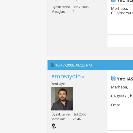
Ynt: IAS
Üyelik tarihi
Nov 2006
Merhaba,
Mesajlar
1
CE olmazsa o
10-17-2008,
06:23 PM
emreaydin
Ynt: IAS
Yeni Üye
Merhaba,
CA gerekli, 
Emre.
Üyelik tarihi
Jul 2006
Mesajlar
2.946