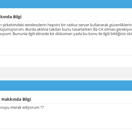
kında Bilgi
şirketimdeki wirelesslerin hepsini bir radius server kullanarak güvenliklerin
üşünüyorum. Burda aklıma takılan bunu tasarlarken illa CA olması gerekiyo
um. Bununla ilgili elinizde bir döküman yada bu konu ile ilgili bildiğiniz sit
 Hakkında Bilgi
onuyu merak ediyorum ??