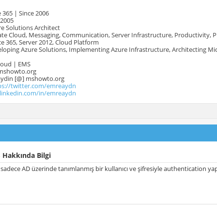
 365 | Since 2006
 2005
e Solutions Architect
te Cloud, Messaging, Communication, Server Infrastructure, Productivity, 
e 365, Server 2012, Cloud Platform
oping Azure Solutions, Implementing Azure Infrastructure, Architecting Mi
Cloud | EMS
mshowto.org
.aydin [@] mshowto.org
ps://twitter.com/emreaydn
.linkedin.com/in/emreaydn
 Hakkında Bilgi
adece AD üzerinde tanımlanmış bir kullanıcı ve şifresiyle authentication 