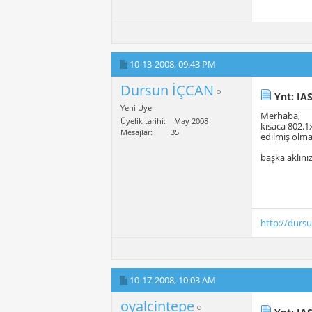
10-13-2008,
09:43 PM
Dursun İÇCAN
Ynt: IAS
Yeni Üye
Merhaba,
Üyelik tarihi
May 2008
kısaca 802.1
Mesajlar
35
edilmiş olmal
başka aklını
http://durs
10-17-2008,
10:03 AM
oyalcintepe