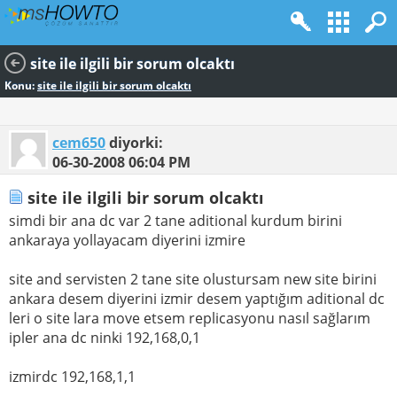
site ile ilgili bir sorum olcaktı
Konu:
site ile ilgili bir sorum olcaktı
cem650
diyorki:
06-30-2008
06:04 PM
site ile ilgili bir sorum olcaktı
simdi bir ana dc var 2 tane aditional kurdum birini
ankaraya yollayacam diyerini izmire
site and servisten 2 tane site olustursam new site birini
ankara desem diyerini izmir desem yaptığım aditional dc
leri o site lara move etsem replicasyonu nasıl sağlarım
ipler ana dc ninki 192,168,0,1
izmirdc 192,168,1,1