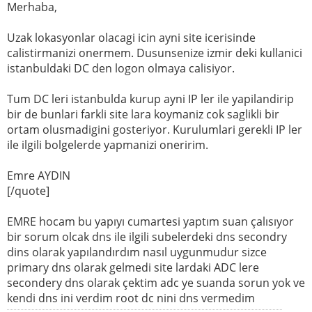
Merhaba,
Uzak lokasyonlar olacagi icin ayni site icerisinde
calistirmanizi onermem. Dusunsenize izmir deki kullanici
istanbuldaki DC den logon olmaya calisiyor.
Tum DC leri istanbulda kurup ayni IP ler ile yapilandirip
bir de bunlari farkli site lara koymaniz cok saglikli bir
ortam olusmadigini gosteriyor. Kurulumlari gerekli IP ler
ile ilgili bolgelerde yapmanizi oneririm.
Emre AYDIN
[/quote]
EMRE hocam bu yapıyı cumartesi yaptım suan çalısıyor
bir sorum olcak dns ile ilgili subelerdeki dns secondry
dins olarak yapılandırdım nasıl uygunmudur sizce
primary dns olarak gelmedi site lardaki ADC lere
secondery dns olarak çektim adc ye suanda sorun yok ve
kendi dns ini verdim root dc nini dns vermedim