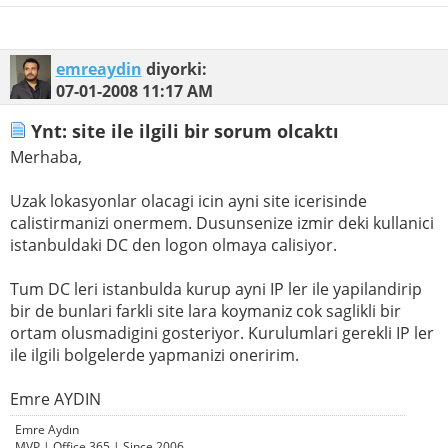
emreaydin
diyorki:
07-01-2008
11:17 AM
Ynt: site ile ilgili bir sorum olcaktı
Merhaba,
Uzak lokasyonlar olacagi icin ayni site icerisinde
calistirmanizi onermem. Dusunsenize izmir deki kullanici
istanbuldaki DC den logon olmaya calisiyor.
Tum DC leri istanbulda kurup ayni IP ler ile yapilandirip
bir de bunlari farkli site lara koymaniz cok saglikli bir
ortam olusmadigini gosteriyor. Kurulumlari gerekli IP ler
ile ilgili bolgelerde yapmanizi oneririm.
Emre AYDIN
Emre Aydın
MVP | Office 365 | Since 2006