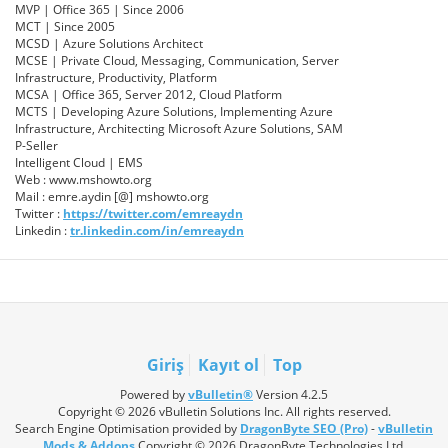
MVP | Office 365 | Since 2006
MCT | Since 2005
MCSD | Azure Solutions Architect
MCSE | Private Cloud, Messaging, Communication, Server
Infrastructure, Productivity, Platform
MCSA | Office 365, Server 2012, Cloud Platform
MCTS | Developing Azure Solutions, Implementing Azure
Infrastructure, Architecting Microsoft Azure Solutions, SAM
P-Seller
Intelligent Cloud | EMS
Web : www.mshowto.org
Mail : emre.aydin [@] mshowto.org
Twitter :
https://twitter.com/emreaydn
Linkedin :
tr.linkedin.com/in/emreaydn
Giriş
Kayıt ol
Top
Powered by
vBulletin®
Version 4.2.5
Copyright © 2026 vBulletin Solutions Inc. All rights reserved.
Search Engine Optimisation provided by
DragonByte SEO (Pro)
-
vBulletin
Mods & Addons
Copyright © 2026 DragonByte Technologies Ltd.