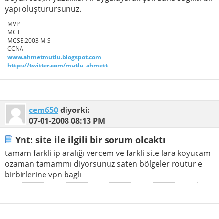
yapı oluşturursunuz.
MVP
MCT
MCSE:2003 M-S
CCNA
www.ahmetmutlu.blogspot.com
https://twitter.com/mutlu_ahmett
cem650
diyorki:
07-01-2008
08:13 PM
Ynt: site ile ilgili bir sorum olcaktı
tamam farkli ip aralığı vercem ve farkli site lara koyucam
ozaman tamammı diyorsunuz saten bölgeler routurle
birbirlerine vpn baglı