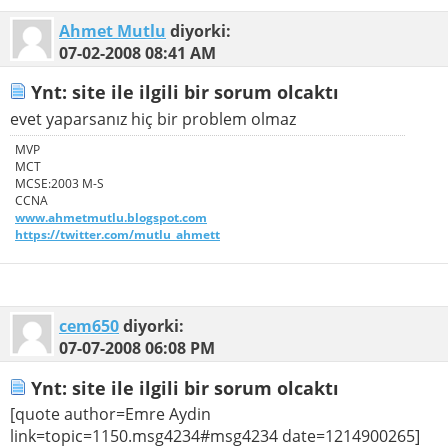
Ahmet Mutlu
diyorki:
07-02-2008
08:41 AM
Ynt: site ile ilgili bir sorum olcaktı
evet yaparsanız hiç bir problem olmaz
MVP
MCT
MCSE:2003 M-S
CCNA
www.ahmetmutlu.blogspot.com
https://twitter.com/mutlu_ahmett
cem650
diyorki:
07-07-2008
06:08 PM
Ynt: site ile ilgili bir sorum olcaktı
[quote author=Emre Aydin
link=topic=1150.msg4234#msg4234 date=1214900265]