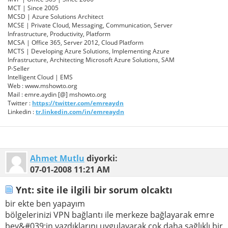
MCT | Since 2005
MCSD | Azure Solutions Architect
MCSE | Private Cloud, Messaging, Communication, Server
Infrastructure, Productivity, Platform
MCSA | Office 365, Server 2012, Cloud Platform
MCTS | Developing Azure Solutions, Implementing Azure
Infrastructure, Architecting Microsoft Azure Solutions, SAM
P-Seller
Intelligent Cloud | EMS
Web : www.mshowto.org
Mail : emre.aydin [@] mshowto.org
Twitter :
https://twitter.com/emreaydn
Linkedin :
tr.linkedin.com/in/emreaydn
Ahmet Mutlu
diyorki:
07-01-2008
11:21 AM
Ynt: site ile ilgili bir sorum olcaktı
bir ekte ben yapayım
bölgelerinizi VPN bağlantı ile merkeze bağlayarak emre
bey&#039;in yazdıklarını uygulayarak çok daha sağlıklı bir