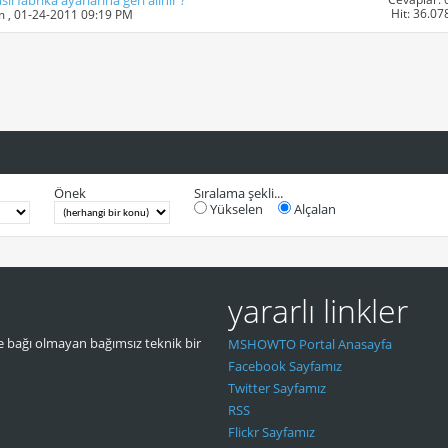
 fabrika ayarlarina geri alinir ?
Hit: 36.07
m
, 01-24-2011 09:19 PM
Önek
Sıralama şekli...
Yükselen
Alçalan
yararlı linkler
 bağı olmayan bağımsız teknik bir
MSHOWTO Portal Anasayfa
Facebook Sayfamız
Twitter Sayfamız
RSS
Flickr Sayfamız