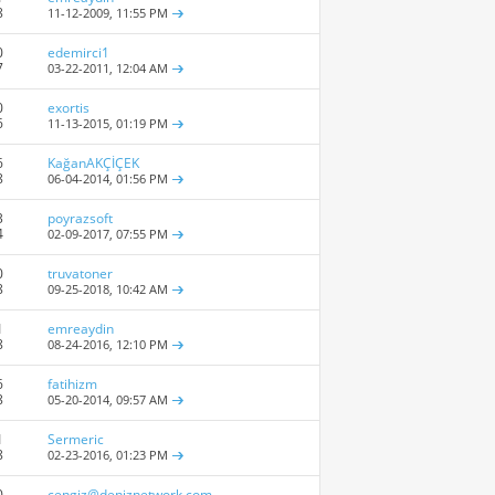
8
11-12-2009,
11:55 PM
0
edemirci1
7
03-22-2011,
12:04 AM
0
exortis
6
11-13-2015,
01:19 PM
6
KağanAKÇİÇEK
8
06-04-2014,
01:56 PM
3
poyrazsoft
4
02-09-2017,
07:55 PM
0
truvatoner
8
09-25-2018,
10:42 AM
1
emreaydin
8
08-24-2016,
12:10 PM
6
fatihizm
8
05-20-2014,
09:57 AM
1
Sermeric
8
02-23-2016,
01:23 PM
0
cengiz@deniznetwork.com