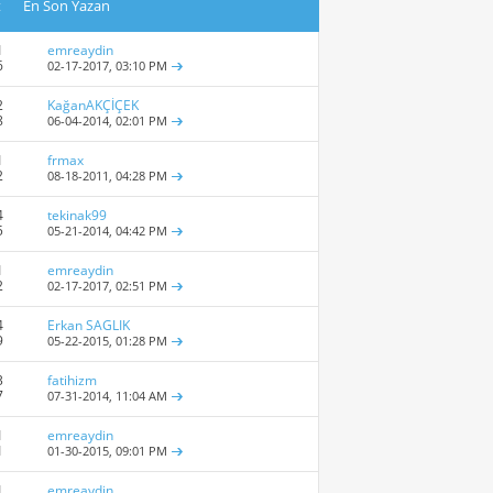
t
En Son Yazan
1
emreaydin
6
02-17-2017,
03:10 PM
2
KağanAKÇİÇEK
8
06-04-2014,
02:01 PM
1
frmax
2
08-18-2011,
04:28 PM
4
tekinak99
5
05-21-2014,
04:42 PM
1
emreaydin
2
02-17-2017,
02:51 PM
4
Erkan SAGLIK
9
05-22-2015,
01:28 PM
3
fatihizm
7
07-31-2014,
11:04 AM
1
emreaydin
1
01-30-2015,
09:01 PM
1
emreaydin