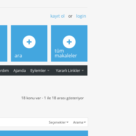
kayıt ol
or
login
tüm
ara
makaleler
ardım
Ajanda
Eylemler
Yararlı Linkler
18 konu var - 1 ile 18 arası gösteriyor
Seçenekler
Arama