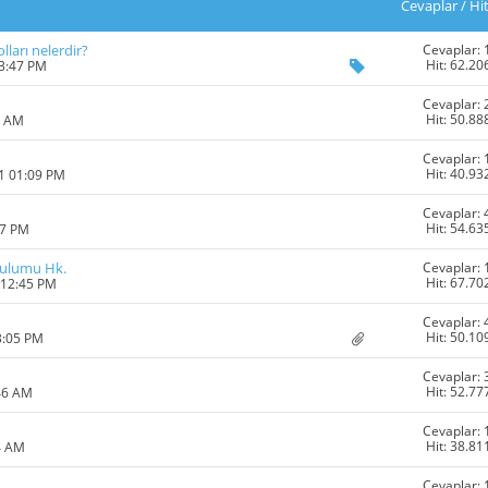
Cevaplar
/
Hi
Cevaplar: 
lları nelerdir?
Hit: 62.20
03:47 PM
Cevaplar: 
Hit: 50.88
1 AM
Cevaplar: 
Hit: 40.93
11 01:09 PM
Cevaplar: 
Hit: 54.63
27 PM
Cevaplar: 
urulumu Hk.
Hit: 67.70
 12:45 PM
Cevaplar: 
Hit: 50.10
3:05 PM
Cevaplar: 
Hit: 52.77
46 AM
Cevaplar: 
Hit: 38.81
4 AM
Cevaplar: 