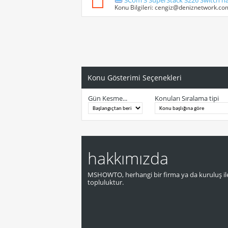
3Com 3 SuperStack 3226 Switch nasil
Konu Bilgileri:
cengiz@deniznetwork.co
Konu Gösterimi Seçenekleri
Gün Kesme...
Konuları Sıralama tipi
hakkımızda
MSHOWTO, herhangi bir firma ya da kuruluş ile
topluluktur.