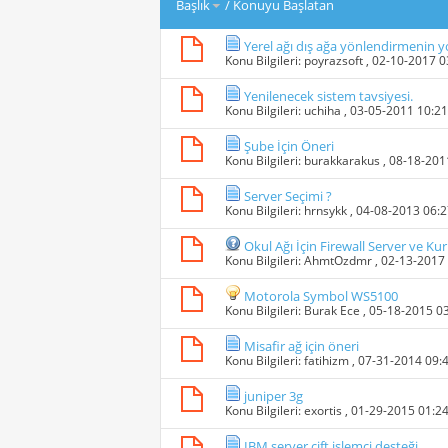
Başlık
/
Konuyu Başlatan
Yerel ağı dış ağa yönlendirmenin yo
Konu Bilgileri:
poyrazsoft
, 02-10-2017 
Yenilenecek sistem tavsiyesi.
Konu Bilgileri:
uchiha
, 03-05-2011 10:2
Şube İçin Öneri
Konu Bilgileri:
burakkarakus
, 08-18-20
Server Seçimi ?
Konu Bilgileri:
hrnsykk
, 04-08-2013 06:
Okul Ağı İçin Firewall Server ve K
Konu Bilgileri:
AhmtOzdmr
, 02-13-2017
Motorola Symbol WS5100
Konu Bilgileri:
Burak Ece
, 05-18-2015 0
Misafir ağ için öneri
Konu Bilgileri:
fatihizm
, 07-31-2014 09:
juniper 3g
Konu Bilgileri:
exortis
, 01-29-2015 01:2
IBM server çift işlemci desteği