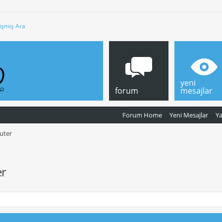
işmiş Ara
yeni
forum
mesajlar
Forum Home
Yeni Mesajlar
Y
outer
er