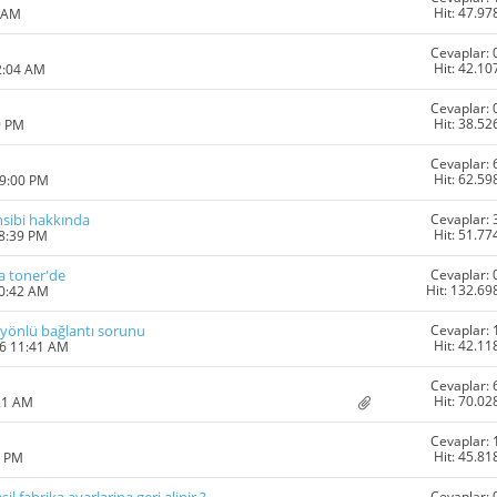
Hit: 47.97
1 AM
Cevaplar: 
Hit: 42.10
2:04 AM
Cevaplar: 
Hit: 38.52
9 PM
Cevaplar: 
Hit: 62.59
09:00 PM
Cevaplar: 
sibi hakkında
Hit: 51.77
08:39 PM
Cevaplar: 
va toner'de
Hit: 132.69
10:42 AM
Cevaplar: 
 yönlü bağlantı sorunu
Hit: 42.11
16 11:41 AM
Cevaplar: 
Hit: 70.02
21 AM
Cevaplar: 
Hit: 45.81
8 PM
Cevaplar: 