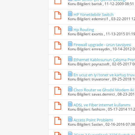
Konu Bilgileri:
barisk
, 11-12-2009 08:5
HP Yönetilebilir Switch
Konu Bilgileri:
edemirci1
, 03-22-2011 1
Hp Routing
Konu Bilgileri:
exortis
, 11-13-2015 01:1
Firewall upgrade - ürün tavsiyesi
Konu Bilgileri:
emreaydin
, 10-14-2012 
Ethernet Kablosunun Çalışma Pren
Konu Bilgileri:
poyrazsoft
, 02-05-2017 
En ucuz en iyi toner ve kartuş tru
Konu Bilgileri:
truvatoner
, 09-25-2018 
Cisco Router ve Ghsdsl Modem iki
Konu Bilgileri:
savas.demirci
, 08-23-20
ADSL ve Fiber internet kullanımı
Konu Bilgileri:
fatihizm
, 05-17-2014 11:
Access Point Problemi
Konu Bilgileri:
Saslan
, 02-16-2016 07:3