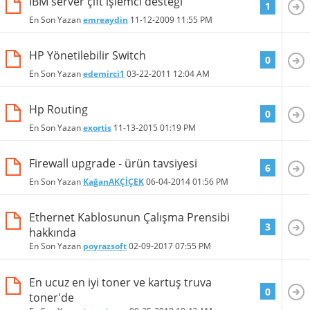
IBM server çift işlemci desteği
1
En Son Yazan
emreaydin
11-12-2009
11:55 PM
HP Yönetilebilir Switch
0
En Son Yazan
edemirci1
03-22-2011
12:04 AM
Hp Routing
0
En Son Yazan
exortis
11-13-2015
01:19 PM
Firewall upgrade - ürün tavsiyesi
6
En Son Yazan
KağanAKÇİÇEK
06-04-2014
01:56 PM
Ethernet Kablosunun Çalışma Prensibi
3
hakkında
En Son Yazan
poyrazsoft
02-09-2017
07:55 PM
En ucuz en iyi toner ve kartuş truva
0
toner'de