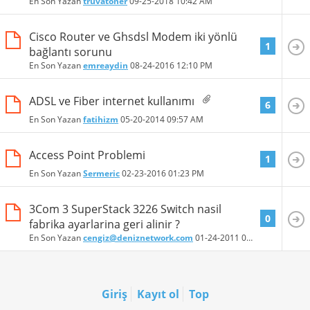
En Son Yazan
truvatoner
09-25-2018
10:42 AM
Cisco Router ve Ghsdsl Modem iki yönlü
1
bağlantı sorunu
En Son Yazan
emreaydin
08-24-2016
12:10 PM
ADSL ve Fiber internet kullanımı
6
En Son Yazan
fatihizm
05-20-2014
09:57 AM
Access Point Problemi
1
En Son Yazan
Sermeric
02-23-2016
01:23 PM
3Com 3 SuperStack 3226 Switch nasil
0
fabrika ayarlarina geri alinir ?
En Son Yazan
cengiz@deniznetwork.com
01-24-2011
09:19 PM
Giriş
Kayıt ol
Top