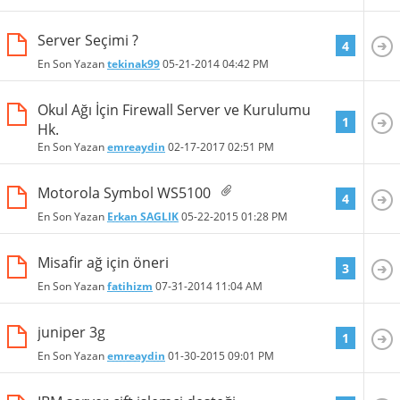
Server Seçimi ?
4
En Son Yazan
tekinak99
05-21-2014
04:42 PM
Okul Ağı İçin Firewall Server ve Kurulumu
1
Hk.
En Son Yazan
emreaydin
02-17-2017
02:51 PM
Motorola Symbol WS5100
4
En Son Yazan
Erkan SAGLIK
05-22-2015
01:28 PM
Misafir ağ için öneri
3
En Son Yazan
fatihizm
07-31-2014
11:04 AM
juniper 3g
1
En Son Yazan
emreaydin
01-30-2015
09:01 PM