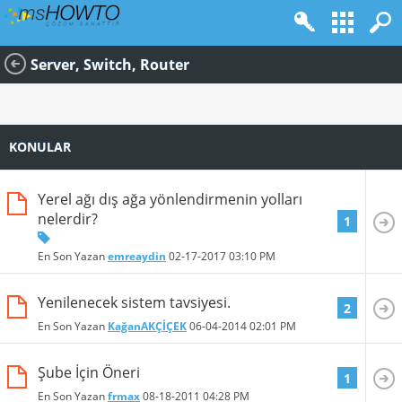
Server, Switch, Router
KONULAR
Yerel ağı dış ağa yönlendirmenin yolları
nelerdir?
1
En Son Yazan
emreaydin
02-17-2017
03:10 PM
Yenilenecek sistem tavsiyesi.
2
En Son Yazan
KağanAKÇİÇEK
06-04-2014
02:01 PM
Şube İçin Öneri
1
En Son Yazan
frmax
08-18-2011
04:28 PM