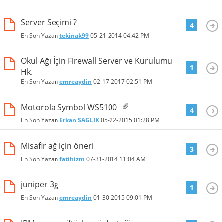
Server Seçimi ?
4
En Son Yazan
tekinak99
05-21-2014
04:42 PM
Okul Ağı İçin Firewall Server ve Kurulumu
1
Hk.
En Son Yazan
emreaydin
02-17-2017
02:51 PM
Motorola Symbol WS5100
4
En Son Yazan
Erkan SAGLIK
05-22-2015
01:28 PM
Misafir ağ için öneri
3
En Son Yazan
fatihizm
07-31-2014
11:04 AM
juniper 3g
1
En Son Yazan
emreaydin
01-30-2015
09:01 PM