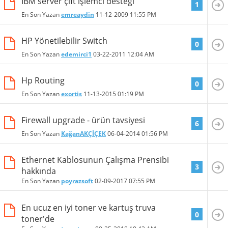
IBM server çift işlemci desteği
1
En Son Yazan
emreaydin
11-12-2009
11:55 PM
HP Yönetilebilir Switch
0
En Son Yazan
edemirci1
03-22-2011
12:04 AM
Hp Routing
0
En Son Yazan
exortis
11-13-2015
01:19 PM
Firewall upgrade - ürün tavsiyesi
6
En Son Yazan
KağanAKÇİÇEK
06-04-2014
01:56 PM
Ethernet Kablosunun Çalışma Prensibi
3
hakkında
En Son Yazan
poyrazsoft
02-09-2017
07:55 PM
En ucuz en iyi toner ve kartuş truva
0
toner'de