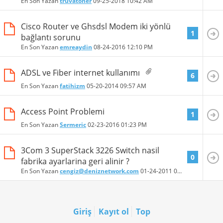
En Son Yazan
truvatoner
09-25-2018
10:42 AM
Cisco Router ve Ghsdsl Modem iki yönlü
1
bağlantı sorunu
En Son Yazan
emreaydin
08-24-2016
12:10 PM
ADSL ve Fiber internet kullanımı
6
En Son Yazan
fatihizm
05-20-2014
09:57 AM
Access Point Problemi
1
En Son Yazan
Sermeric
02-23-2016
01:23 PM
3Com 3 SuperStack 3226 Switch nasil
0
fabrika ayarlarina geri alinir ?
En Son Yazan
cengiz@deniznetwork.com
01-24-2011
09:19 PM
Giriş
Kayıt ol
Top