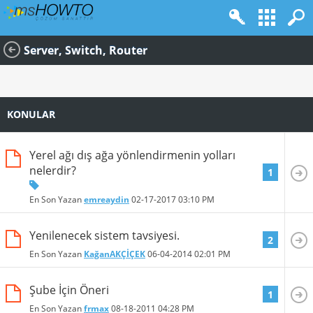
Server, Switch, Router
KONULAR
Yerel ağı dış ağa yönlendirmenin yolları
nelerdir?
1
En Son Yazan
emreaydin
02-17-2017
03:10 PM
Yenilenecek sistem tavsiyesi.
2
En Son Yazan
KağanAKÇİÇEK
06-04-2014
02:01 PM
Şube İçin Öneri
1
En Son Yazan
frmax
08-18-2011
04:28 PM