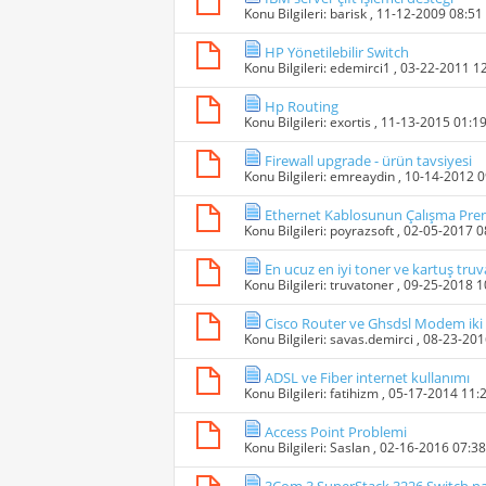
Konu Bilgileri:
barisk
, 11-12-2009 08:5
HP Yönetilebilir Switch
Konu Bilgileri:
edemirci1
, 03-22-2011 1
Hp Routing
Konu Bilgileri:
exortis
, 11-13-2015 01:1
Firewall upgrade - ürün tavsiyesi
Konu Bilgileri:
emreaydin
, 10-14-2012 
Ethernet Kablosunun Çalışma Pren
Konu Bilgileri:
poyrazsoft
, 02-05-2017 
En ucuz en iyi toner ve kartuş tru
Konu Bilgileri:
truvatoner
, 09-25-2018 
Cisco Router ve Ghsdsl Modem iki
Konu Bilgileri:
savas.demirci
, 08-23-20
ADSL ve Fiber internet kullanımı
Konu Bilgileri:
fatihizm
, 05-17-2014 11:
Access Point Problemi
Konu Bilgileri:
Saslan
, 02-16-2016 07:3