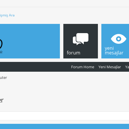
işmiş Ara
yeni
forum
mesajlar
Forum Home
Yeni Mesajlar
Y
outer
er