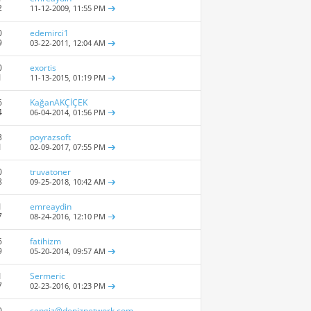
2
11-12-2009,
11:55 PM
0
edemirci1
9
03-22-2011,
12:04 AM
0
exortis
1
11-13-2015,
01:19 PM
6
KağanAKÇİÇEK
4
06-04-2014,
01:56 PM
3
poyrazsoft
1
02-09-2017,
07:55 PM
0
truvatoner
8
09-25-2018,
10:42 AM
1
emreaydin
7
08-24-2016,
12:10 PM
6
fatihizm
9
05-20-2014,
09:57 AM
1
Sermeric
7
02-23-2016,
01:23 PM
0
cengiz@deniznetwork.com