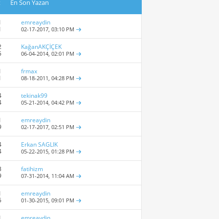
t
En Son Yazan
1
emreaydin
1
02-17-2017,
03:10 PM
2
KağanAKÇİÇEK
5
06-04-2014,
02:01 PM
1
frmax
1
08-18-2011,
04:28 PM
4
tekinak99
4
05-21-2014,
04:42 PM
1
emreaydin
9
02-17-2017,
02:51 PM
4
Erkan SAGLIK
4
05-22-2015,
01:28 PM
3
fatihizm
9
07-31-2014,
11:04 AM
1
emreaydin
5
01-30-2015,
09:01 PM
1
emreaydin