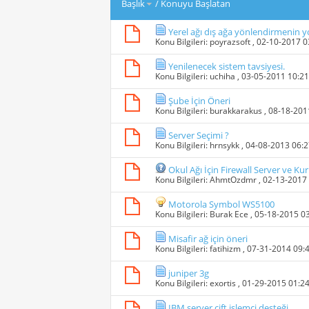
Başlık
/
Konuyu Başlatan
Yerel ağı dış ağa yönlendirmenin yo
Konu Bilgileri:
poyrazsoft
, 02-10-2017 
Yenilenecek sistem tavsiyesi.
Konu Bilgileri:
uchiha
, 03-05-2011 10:2
Şube İçin Öneri
Konu Bilgileri:
burakkarakus
, 08-18-20
Server Seçimi ?
Konu Bilgileri:
hrnsykk
, 04-08-2013 06:
Okul Ağı İçin Firewall Server ve K
Konu Bilgileri:
AhmtOzdmr
, 02-13-2017
Motorola Symbol WS5100
Konu Bilgileri:
Burak Ece
, 05-18-2015 0
Misafir ağ için öneri
Konu Bilgileri:
fatihizm
, 07-31-2014 09:
juniper 3g
Konu Bilgileri:
exortis
, 01-29-2015 01:2
IBM server çift işlemci desteği