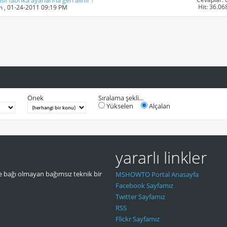
 fabrika ayarlarina geri alinir ?
Hit: 36.06
m
, 01-24-2011 09:19 PM
Önek
Sıralama şekli...
Yükselen
Alçalan
yararlı linkler
 bağı olmayan bağımsız teknik bir
MSHOWTO Portal Anasayfa
Facebook Sayfamız
Twitter Sayfamız
RSS
Flickr Sayfamız