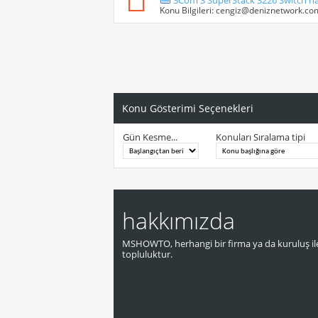
3Com 3 SuperStack 3226 Switch nasil
Konu Bilgileri:
cengiz@deniznetwork.co
Konu Gösterimi Seçenekleri
Gün Kesme...
Konuları Sıralama tipi
hakkımızda
MSHOWTO, herhangi bir firma ya da kuruluş ile
topluluktur.