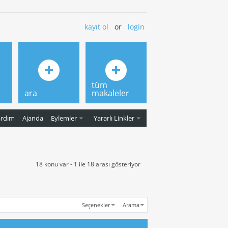
kayıt ol
or
login
tüm
ara
makaleler
ardım
Ajanda
Eylemler
Yararlı Linkler
18 konu var - 1 ile 18 arası gösteriyor
Seçenekler
Arama