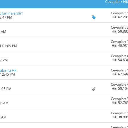
Cevaplar
/
Hi
Cevaplar: 
lları nelerdir?
Hit: 62.20
03:47 PM
Cevaplar: 
Hit: 50.88
1 AM
Cevaplar: 
Hit: 40.93
11 01:09 PM
Cevaplar: 
Hit: 54.63
27 PM
Cevaplar: 
urulumu Hk.
Hit: 67.69
 12:45 PM
Cevaplar: 
Hit: 50.10
3:05 PM
Cevaplar: 
Hit: 52.76
46 AM
Cevaplar: 
Hit: 38.80
4 AM
Cevaplar: 