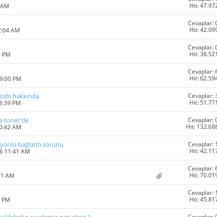
Hit: 47.97
1 AM
Cevaplar: 
Hit: 42.09
2:04 AM
Cevaplar: 
Hit: 38.52
9 PM
Cevaplar: 
Hit: 62.59
09:00 PM
Cevaplar: 
sibi hakkında
Hit: 51.77
08:39 PM
Cevaplar: 
va toner'de
Hit: 132.68
10:42 AM
Cevaplar: 
 yönlü bağlantı sorunu
Hit: 42.11
16 11:41 AM
Cevaplar: 
Hit: 70.01
21 AM
Cevaplar: 
Hit: 45.81
8 PM
Cevaplar: 