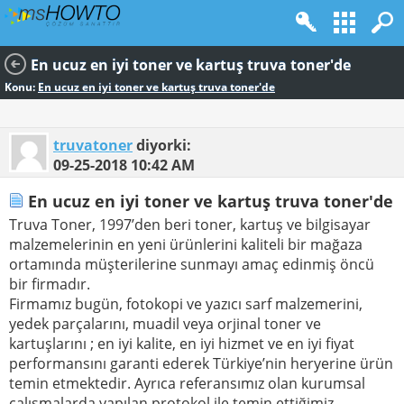
En ucuz en iyi toner ve kartuş truva toner'de
Konu:
En ucuz en iyi toner ve kartuş truva toner'de
truvatoner
diyorki:
09-25-2018
10:42 AM
En ucuz en iyi toner ve kartuş truva toner'de
Truva Toner, 1997’den beri toner, kartuş ve bilgisayar
malzemelerinin en yeni ürünlerini kaliteli bir mağaza
ortamında müşterilerine sunmayı amaç edinmiş öncü
bir firmadır.
Firmamız bugün, fotokopi ve yazıcı sarf malzemerini,
yedek parçalarını, muadil veya orjinal toner ve
kartuşlarını ; en iyi kalite, en iyi hizmet ve en iyi fiyat
performansını garanti ederek Türkiye’nin heryerine ürün
temin etmektedir. Ayrıca referansımız olan kurumsal
çalışmalarda,yapılan protokol ile temin ettiğimiz