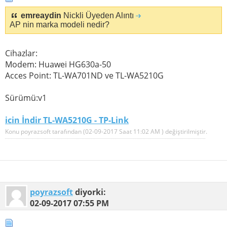
emreaydin
Nickli Üyeden Alıntı
AP nin marka modeli nedir?
Cihazlar:
Modem: Huawei HG630a-50
Acces Point: TL-WA701ND ve TL-WA5210G
Sürümü:v1
icin İndir TL-WA5210G - TP-Link
Konu poyrazsoft tarafından (02-09-2017 Saat
11:02 AM
) değiştirilmiştir.
poyrazsoft
diyorki:
02-09-2017
07:55 PM