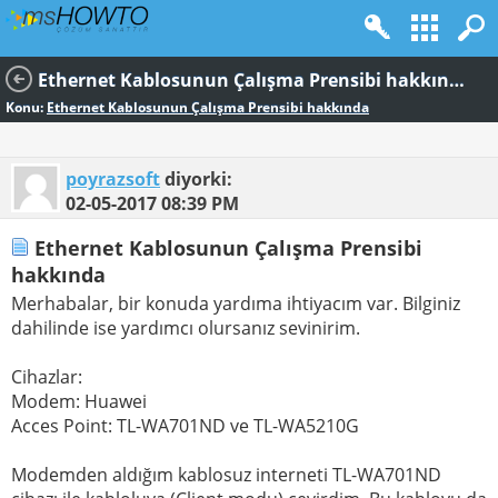
Ethernet Kablosunun Çalışma Prensibi hakkında
Konu:
Ethernet Kablosunun Çalışma Prensibi hakkında
poyrazsoft
diyorki:
02-05-2017
08:39 PM
Ethernet Kablosunun Çalışma Prensibi
hakkında
Merhabalar, bir konuda yardıma ihtiyacım var. Bilginiz
dahilinde ise yardımcı olursanız sevinirim.
Cihazlar:
Modem: Huawei
Acces Point: TL-WA701ND ve TL-WA5210G
Modemden aldığım kablosuz interneti TL-WA701ND