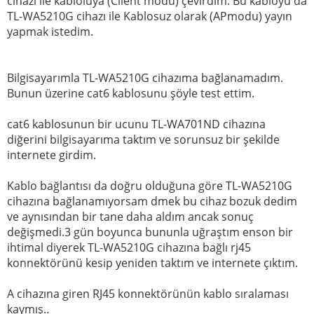
cihazı ile kabloluya (Client modu) çevirdim. Bu kabloyu da
TL-WA5210G cihazı ile Kablosuz olarak (APmodu) yayın
yapmak istedim.
Bilgisayarımla TL-WA5210G cihazıma bağlanamadım.
Bunun üzerine cat6 kablosunu şöyle test ettim.
cat6 kablosunun bir ucunu TL-WA701ND cihazına
diğerini bilgisayarıma taktım ve sorunsuz bir şekilde
internete girdim.
Kablo bağlantısı da doğru olduğuna göre TL-WA5210G
cihazına bağlanamıyorsam dmek bu cihaz bozuk dedim
ve aynısından bir tane daha aldım ancak sonuç
değişmedi.3 gün boyunca bununla uğraştım enson bir
ihtimal diyerek TL-WA5210G cihazına bağlı rj45
konnektörünü kesip yeniden taktım ve internete çıktım.
A cihazına giren RJ45 konnektörünün kablo sıralaması
kaymış..