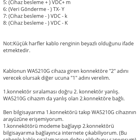
5: (Cihaz besleme + ) VDC+ m
6: (Veri Gönderme - ) TX- Y
7: (Cihaz besleme - ) VDC - k
8: (Cihaz besleme - ) VDC - K
Not:Küçük harfler kablo renginin beyazlı olduğunu ifade
etmektedir.
Kablonun WA5210G cihaza giren konnektöre "2" adını
verecek olursak diğer ucuna "1" adını verelim.
1.konnektör sıralaması doğru 2. konnektör yanlış.
WA5210G cihazım da yanlış olan 2.konnektöre bağlı.
Ben bilgisayarıma 1.konnektörü takıp WA5210G cihazının
arayüzüne erişemiyorum.
1.konnekötörü modeme bağlayıp 2.konnektörü
bilgisayarıma bağlayınca internete çıkabiliyorum. (Bu
sebeple kablo sıralamasının doğru olduğunu sanıyorum)