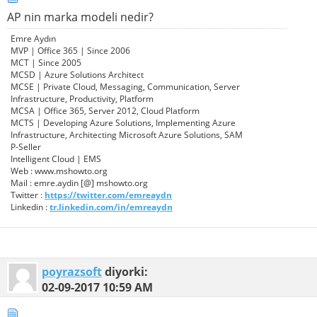
AP nin marka modeli nedir?
Emre Aydın
MVP | Office 365 | Since 2006
MCT | Since 2005
MCSD | Azure Solutions Architect
MCSE | Private Cloud, Messaging, Communication, Server
Infrastructure, Productivity, Platform
MCSA | Office 365, Server 2012, Cloud Platform
MCTS | Developing Azure Solutions, Implementing Azure
Infrastructure, Architecting Microsoft Azure Solutions, SAM
P-Seller
Intelligent Cloud | EMS
Web : www.mshowto.org
Mail : emre.aydin [@] mshowto.org
Twitter :
https://twitter.com/emreaydn
Linkedin :
tr.linkedin.com/in/emreaydn
poyrazsoft
diyorki:
02-09-2017
10:59 AM