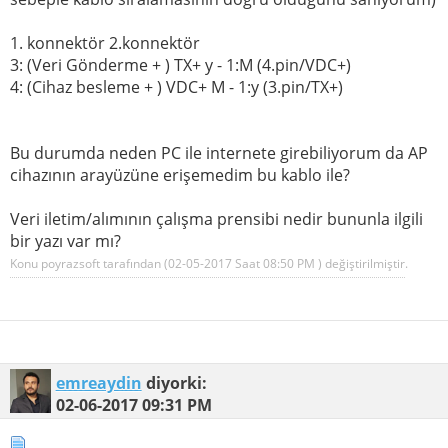
1. konnektör 2.konnektör
3: (Veri Gönderme + ) TX+ y - 1:M (4.pin/VDC+)
4: (Cihaz besleme + ) VDC+ M - 1:y (3.pin/TX+)
Bu durumda neden PC ile internete girebiliyorum da AP
cihazının arayüzüne erişemedim bu kablo ile?
Veri iletim/alımının çalışma prensibi nedir bununla ilgili
bir yazı var mı?
Konu poyrazsoft tarafından (02-05-2017 Saat
08:50 PM
) değiştirilmiştir.
emreaydin
diyorki:
02-06-2017
09:31 PM