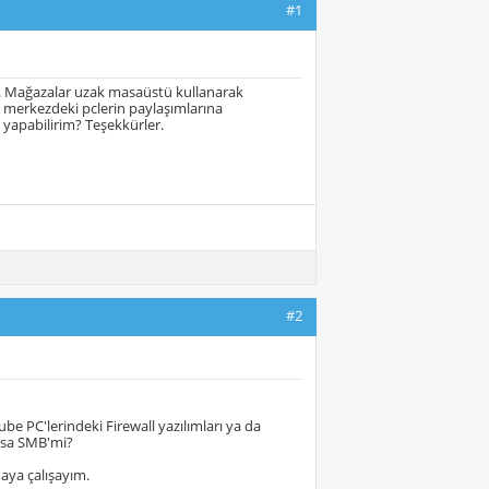
#1
. Mağazalar uzak masaüstü kullanarak
 merkezdeki pclerin paylaşımlarına
yapabilirim? Teşekkürler.
#2
be PC'lerindeki Firewall yazılımları ya da
ksa SMB'mi?
aya çalışayım.