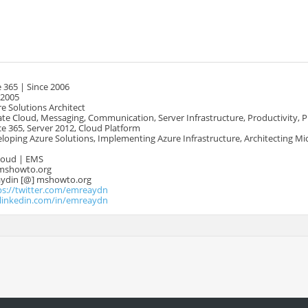
 365 | Since 2006
 2005
e Solutions Architect
te Cloud, Messaging, Communication, Server Infrastructure, Productivity, 
e 365, Server 2012, Cloud Platform
oping Azure Solutions, Implementing Azure Infrastructure, Architecting Mi
Cloud | EMS
mshowto.org
.aydin [@] mshowto.org
ps://twitter.com/emreaydn
.linkedin.com/in/emreaydn