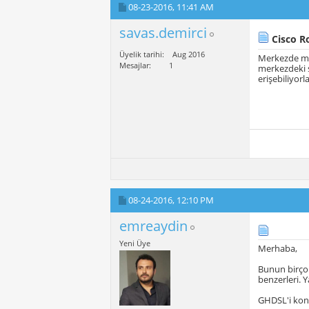
08-23-2016,
11:41 AM
savas.demirci
Cisco R
Üyelik tarihi
Aug 2016
Merkezde me
Mesajlar
1
merkezdeki s
erişebiliyor
08-24-2016,
12:10 PM
emreaydin
Yeni Üye
Merhaba,
Bunun birçok
benzerleri.
GHDSL'i kont