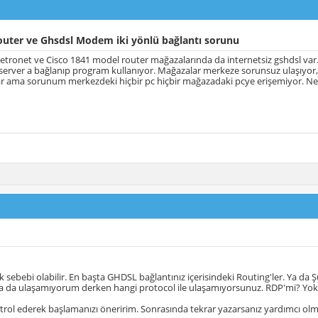
outer ve Ghsdsl Modem iki yönlü bağlantı sorunu
tronet ve Cisco 1841 model router mağazalarında da internetsiz gshdsl var
erver a bağlanıp program kullanıyor. Mağazalar merkeze sorunsuz ulaşıyor,
lar ama sorunum merkezdeki hiçbir pc hiçbir mağazadaki pcye erişemiyor. Ne 
 sebebi olabilir. En başta GHDSL bağlantınız içerisindeki Routing'ler. Ya da Şu
 Ya da ulaşamıyorum derken hangi protocol ile ulaşamıyorsunuz. RDP'mi? Yo
rol ederek başlamanızı öneririm. Sonrasında tekrar yazarsanız yardımcı olm