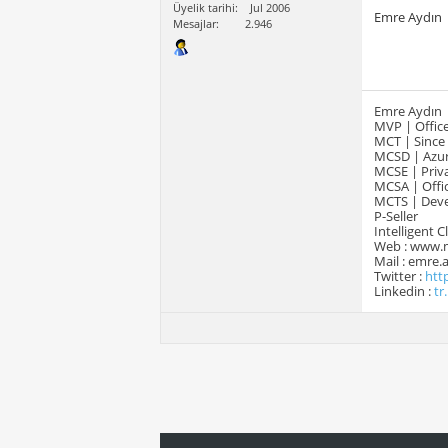
Üyelik tarihi
Jul 2006
Emre Aydın
Mesajlar
2.946
Emre Aydın
MVP | Office
MCT | Since
MCSD | Azur
MCSE | Priva
MCSA | Offic
MCTS | Devel
P-Seller
Intelligent 
Web : www.
Mail : emre
Twitter :
htt
Linkedin :
tr