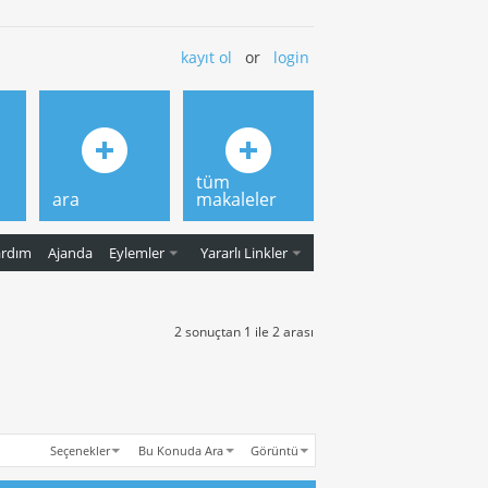
kayıt ol
or
login
tüm
ara
makaleler
ardım
Ajanda
Eylemler
Yararlı Linkler
2 sonuçtan 1 ile 2 arası
Seçenekler
Bu Konuda Ara
Görüntü