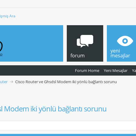
işmiş Ara
yeni
forum
mesajlar
Forum Home
Yeni Mesajlar
Y
outer
Cisco Router ve Ghsdsl Modem iki yönlü bağlantı sorunu
sl Modem iki yönlü bağlantı sorunu