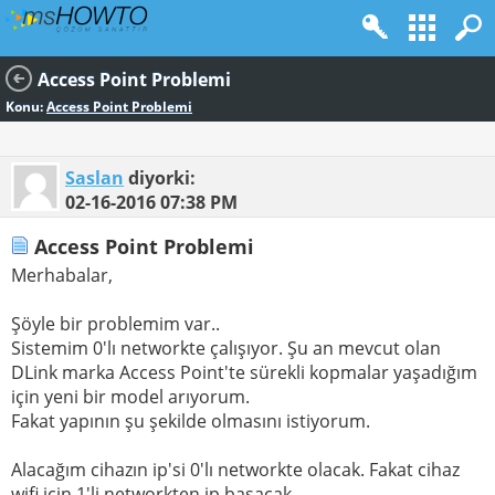
Access Point Problemi
Konu:
Access Point Problemi
Saslan
diyorki:
02-16-2016
07:38 PM
Access Point Problemi
Merhabalar,
Şöyle bir problemim var..
Sistemim 0'lı networkte çalışıyor. Şu an mevcut olan
DLink marka Access Point'te sürekli kopmalar yaşadığım
için yeni bir model arıyorum.
Fakat yapının şu şekilde olmasını istiyorum.
Alacağım cihazın ip'si 0'lı networkte olacak. Fakat cihaz
wifi için 1'li networkten ip basacak.