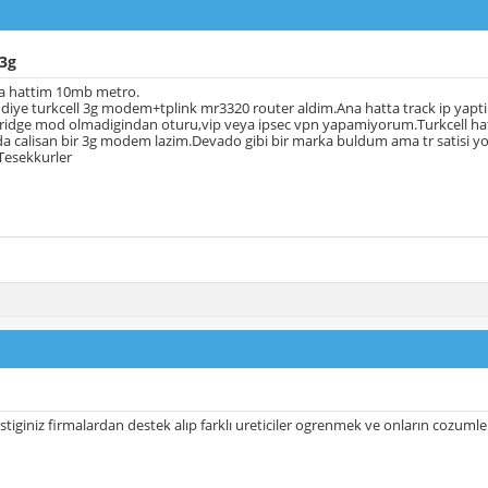
 3g
a hattim 10mb metro.
diye turkcell 3g modem+tplink mr3320 router aldim.Ana hatta track ip yaptim
ge mod olmadigindan oturu,vip veya ipsec vpn yapamiyorum.Turkcell hatti d
a calisan bir 3g modem lazim.Devado gibi bir marka buldum ama tr satisi y
Tesekkurler
listiginiz firmalardan destek alıp farklı ureticiler ogrenmek ve onların cozuml