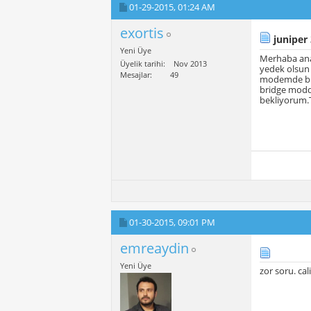
01-29-2015,
01:24 AM
exortis
juniper
Yeni Üye
Merhaba an
Üyelik tarihi
Nov 2013
yedek olsun 
Mesajlar
49
modemde brid
bridge modd
bekliyorum.
01-30-2015,
09:01 PM
emreaydin
Yeni Üye
zor soru. ca