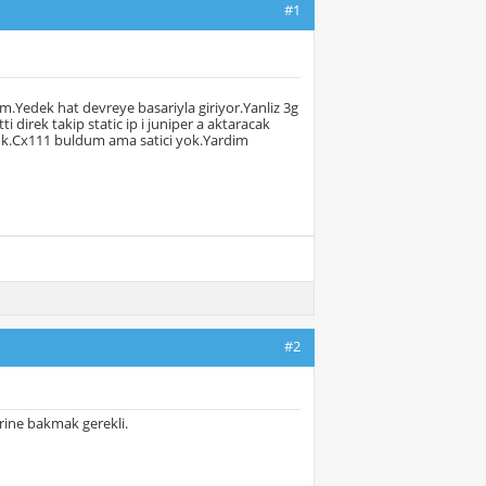
#1
.Yedek hat devreye basariyla giriyor.Yanliz 3g
irek takip static ip i juniper a aktaracak
ok.Cx111 buldum ama satici yok.Yardim
#2
erine bakmak gerekli.