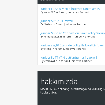
Juniper Ex2200 Metro İnternet tanımlaması
By aslan322 in forum Juniper ve Fortinet
Juniper SRX210 Firewall
By Saslan in forum Juniper ve Fortinet
Juniper SSG 140 Connection Limit Policy Soru
By emrahgultekin in forum Juniper ve Fortinet
Juniper ssg20 üzerinde policy ile lokal bir ipye na
By string in forum Juniper ve Fortinet
Juniper ile TT VPN bağlantısı nasıl yapılır ?
By emreaydin in forum Juniper ve Fortinet
hakkımızda
MSHOWTO, herhangi bir firma ya da kuruluş ile
topluluktur.