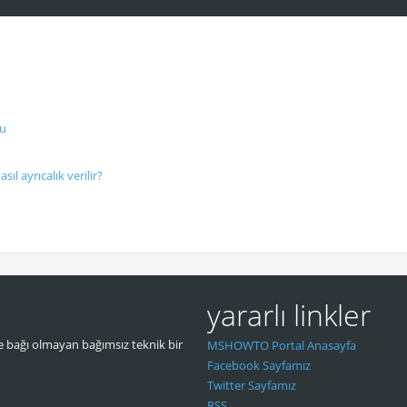
nu
sıl ayrıcalık verilir?
yararlı linkler
 bağı olmayan bağımsız teknik bir
MSHOWTO Portal Anasayfa
Facebook Sayfamız
Twitter Sayfamız
RSS