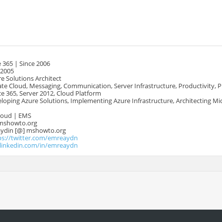
 365 | Since 2006
 2005
e Solutions Architect
te Cloud, Messaging, Communication, Server Infrastructure, Productivity, 
e 365, Server 2012, Cloud Platform
oping Azure Solutions, Implementing Azure Infrastructure, Architecting Mi
Cloud | EMS
mshowto.org
.aydin [@] mshowto.org
ps://twitter.com/emreaydn
.linkedin.com/in/emreaydn