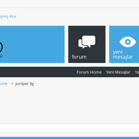
işmiş Ara
yeni
forum
mesajlar
Forum Home
Yeni Mesajlar
Y
outer
juniper 3g