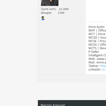
Üyelik tarihi
Jul 2006
Mesajlar
2.946
Emre Aydın
MVP | Office
MCT | Since
MCSD | Azur
MCSE | Priva
MCSA | Offic
MCTS | Devel
P-Seller
Intelligent 
Web : www.
Mail : emre
Twitter :
htt
Linkedin :
tr
Benzer Konular