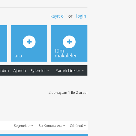
kayıt ol
or
login
tüm
ara
makaleler
ardım
Ajanda
Eylemler
Yararlı Linkler
2 sonuçtan 1 ile 2 arası
Seçenekler
Bu Konuda Ara
Görüntü