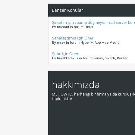
Benzer Konular
Şirketim için spama düşmeyen mail server kuru
By mahoni in forum Linux
Sanallaştırma İçin Öneri
By ercev in forum Hyper-v, App-v ve Med-v
Şube İçin Öneri
By burakkarakus in forum Server, Switch, Router
hakkımızda
MSHOWTO, herhangi bir firma ya da kuruluş ile
topluluktur.