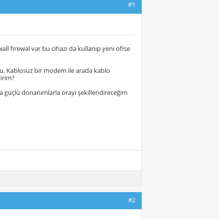
#1
ll firewal var bu cihazı da kullanıp yeni ofise
 bu. Kablosuz bir modem ile arada kablo
lirim?
aha güçlü donanımlarla orayı şekillendireceğim
#2