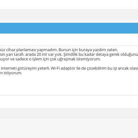
üz cihaz planlaması yapmadım. Bunun için buraya yazdım zaten.
sin yan tarafı. arada 20 mt var yok. Şimdilik bu kadar detaya gerek olduğ
uyor ve sadece o işlem için çok uğraşmak istemiyorum.
 interneti götüreyim yeterli. Wi-Fi adaptör ile de çözebilirim bu işi ancak olası 
 istiyorum.