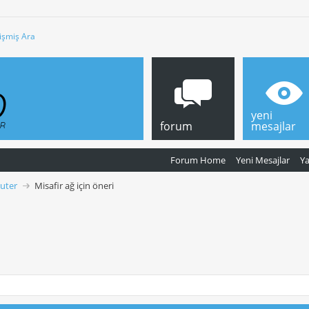
işmiş Ara
yeni
forum
mesajlar
Forum Home
Yeni Mesajlar
Y
outer
Misafir ağ için öneri