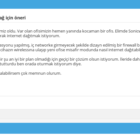
ağ için öneri
simiz oldu. Var olan ofisimizin hemen yanında kocaman bir ofis. Elimde Sonicwa
rak internet dağıtmak istiyorum.
olasyonu yapılmış, iç networke girmeyecek şekilde dizayn edilmiş bir firewall
ihazın wirelessına ulaşıp yeni ofise misafir modunda nasıl internet dağıtabi
ir şu an iyi bir plan olmadığı için geçiçi bir çözüm olsun istiyorum. İleride d
tutturdu ben orada oturmak istiyorum diye.
i alabilirsem çok memnun olurum.