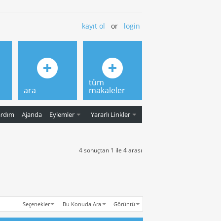
kayıt ol
or
login
tüm
ara
makaleler
ardım
Ajanda
Eylemler
Yararlı Linkler
4 sonuçtan 1 ile 4 arası
Seçenekler
Bu Konuda Ara
Görüntü