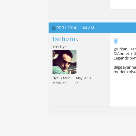
07-31-2014,
11:04 AM
fatihizm
Yeni Üye
@Erkan, Hen
@Ahmet, ofi
Legends oyn
Bilgisayarına
modem olsun
Üyelik tarihi
May 2013
Mesajlar
27