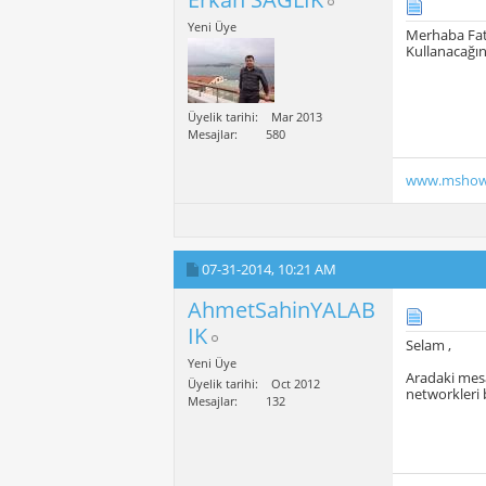
Yeni Üye
Merhaba Fat
Kullanacağın
Üyelik tarihi
Mar 2013
Mesajlar
580
www.mshow
07-31-2014,
10:21 AM
AhmetSahinYALAB
IK
Selam ,
Yeni Üye
Aradaki mesa
Üyelik tarihi
Oct 2012
networkleri b
Mesajlar
132