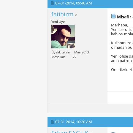
07-31-2014,
09:46 AM
fatihizm
Misafir 
Yeni Üye
Merhaba,
Yeni bir ofi
kablosuz ola
Kullanıcı iz
olmadan bu c
Üyelik tarihi
May 2013
Yeni ofise da
Mesajlar
27
ama patron 
Önerileriniz
07-31-2014,
10:20 AM
Erkan SAGLIK