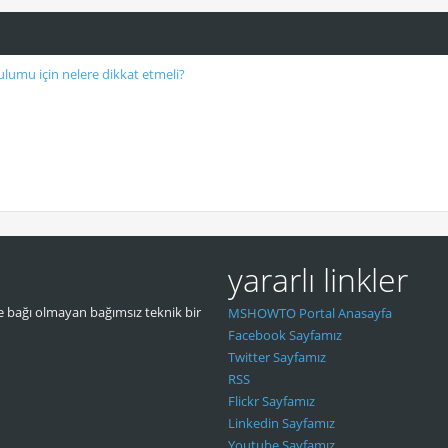
lumu için nelere dikkat etmeli?
yararlı linkler
 bağı olmayan bağımsız teknik bir
MSHOWTO Portal Anasayfa
Facebook Sayfamız
Twitter Sayfamız
RSS
Flickr Sayfamız
Linkedin Sayfamız
Youtube Sayfamız