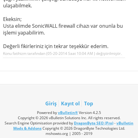
ulaşabilmek.
Ekeksin;
Usta elimde SonicWALL firewall cihazı var onunla bu
işlemi yapabilirim.
Değerli fikirleriniz için tekrar teşekkür ederim.
Konu fatihizm tarafından (05-20-2014 Saat
10:04 AM
) değiştirilmiştir.
Giriş
Kayıt ol
Top
Powered by
vBulletin®
Version 4.2.5
Copyright © 2026 vBulletin Solutions Inc. All rights reserved.
Search Engine Optimisation provided by
DragonByte SEO (Pro)
-
vBulletin
Mods & Addons
Copyright © 2026 DragonByte Technologies Ltd.
mshowto.org | 2005 - 2019