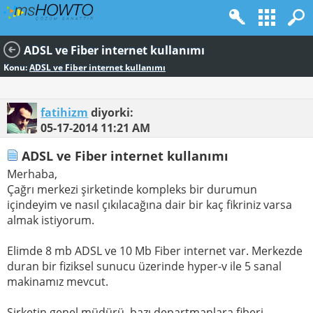
ADSL ve Fiber internet kullanımı
Konu:
ADSL ve Fiber internet kullanımı
fatihizm
diyorki:
05-17-2014
11:21 AM
ADSL ve Fiber internet kullanımı
Merhaba,
Çağrı merkezi şirketinde kompleks bir durumun
içindeyim ve nasıl çıkılacağına dair bir kaç fikriniz varsa
almak istiyorum.
Elimde 8 mb ADSL ve 10 Mb Fiber internet var. Merkezde
duran bir fiziksel sunucu üzerinde hyper-v ile 5 sanal
makinamız mevcut.
Şirketin genel müdürü, bazı departmanlara fiberi